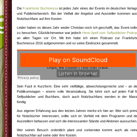
Die
Frankfurter Buchmesse
ist jedes Jahr eines der Events im deutschen Verlag
und Publisherbereich. Bei der Vielfalt der Angebot und Aussteller kommen au
Notizbuchfans auf ihre Kosten.
Leider haben es dieses Jahr weder Christian noch ich geschafft, das Event selb
zu besuchen. Glücklicherweise war jedoch
Henri Apell vom Selfpublisher-Podca
an allen Tagen vor Ort. Mit ihm habe ich einen Podcast zur Frankfurt
Buchmesse 2016 aufgenommen und so seine Eindrücke gesammelt.
Sein Fazit in Kurzform: Eine sehr vielfältige, abwechslungsreiche und – an d
Publikumstagen – enorm volle Veranstaltung. Sie lohnt sich auf jeden Fall f
Selfpublisher und Buchfans, doch auch Notizbuchfans werden in der Mas
fündig.
Aus eigener Erfahrung aus den letzten Jahren merke ich hier an: Wer sich prim
für Notizbücher interessiert, sollte sich im Vorfeld mit dem Programm und d
Ausstellern befassen und sich die interessanten Stände und Aktionen aussuchen
Wer seinen Besuch ordentlich plant und vorbereitet kommt auch als rein
Notizbuchfan auf seine oder ihre Kosten.