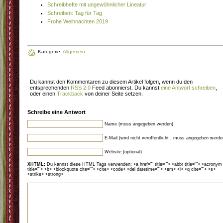
Schreibhefte mit ungewöhnlicher Lineatur
Schreiben: Tag für Tag
Frohe Weihnachten 2019
Kategorie:
Allgemein
Du kannst den Kommentaren zu diesem Artikel folgen, wenn du den
entsprechenden
RSS 2.0
Feed abonnierst. Du kannst
eine Antwort schreiben
,
oder einen
Trackback
von deiner Seite setzen.
Schreibe eine Antwort
Name (muss angegeben werden)
E-Mail (wird nicht veröffentlicht , muss angegeben werde
Website (optional)
XHTML:
Du kannst diese HTML Tags verwenden: <a href="" title=""> <abbr title=""> <acronym
title=""> <b> <blockquote cite=""> <cite> <code> <del datetime=""> <em> <i> <q cite=""> <s>
<strike> <strong>