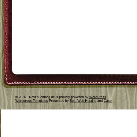
© 2026 - Notizbuchblog.de is proudly powered by
WordPress
Wordpress Templates
Presented by
Best Web Hosting
and
Case