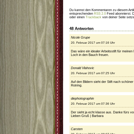
Du kannst den Kommentaren zu diesem Artik
entsprechenden
RSS 2.0
Feed abonnierst. 
oder einen
Trackback
von deiner Seite setz
48 Antworten
Nicole Grupe
20. Februar 2017 um 07:16 Uhr
Das wäre ein idealer Arbeitsstift für meine
Loch in den Bauch freuen.
Donald Vlahovic
20. Februar 2017 um 07:25 Uhr
Auf den Bildern sieht der Stift nach schöne
Rotring.
diephotographin
20. Februar 2017 um 07:36 Uhr
Der sieht ja echt klasse aus. Danke fürs vor
Lieben Gruß | Barbara
Carsten