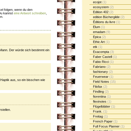
ecojot
(1)
ecosystem
(2)
el folgen, wenn du den
Edition 402
(2)
Du kannst
eine Antwort schreiben
,
en.
edition Büchergilde
(2)
Éditions du livre
(1)
Elum
(1)
emadam
(9)
Epica
(2)
Ethic Art
(1)
etk
(1)
n Mann. Der würde sich bestimmt ein
Exacompta
(3)
Faber Castell
(1)
Fabio Ricci
(1)
Fabriano
(2)
fashionary
(2)
Feuerwear
(1)
r Haptik aus, so ein bisschen wie
Field Notes
(15)
Filofax
(2)
Findling
(2)
fiorentina
(1)
flexinotes
(1)
Flügelblätter
(1)
stellen.
Frank.
(1)
Freitag
(1)
French Paper
(1)
Full Focus Planner
(1)