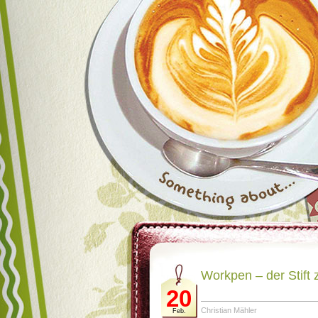
Workpen – der Stift
20
Christian Mähler
Feb.