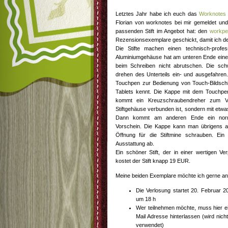
Letztes Jahr habe ich euch das
Worknotes
Florian von worknotes bei mir gemeldet und 
passenden Stift im Angebot hat: den
workpe
Rezensionsexemplare geschickt, damit ich de
Die Stifte machen einen technisch-profe
Aluminiumgehäuse hat am unteren Ende eine 
beim Schreiben nicht abrutschen. Die sc
drehen des Unterteils ein- und ausgefahren
Touchpen zur Bedienung von Touch-Bildsc
Tablets kennt. Die Kappe mit dem Touchp
kommt ein Kreuzschraubendreher zum Vo
Stiftgehäuse verbunden ist, sondern mit etw
Dann kommt am anderen Ende ein norma
Vorschein. Die Kappe kann man übrigens a
Öffnung für die Stiftmine schrauben. Ein 
Ausstattung ab.
Ein schöner Stift, der in einer wertigen Ve
kostet der Stift knapp 19 EUR.
Meine beiden Exemplare möchte ich gerne an
Die Verlosung startet 20. Februar 
um 18 h
Wer teilnehmen möchte, muss hier ei
Mail Adresse hinterlassen (wird nich
verwendet)