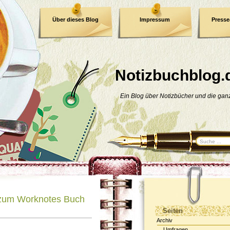
Über dieses Blog
Impressum
Press
E-Book
Datenschutzerklärung
Notizbuchblog.
Ein Blog über Notizbücher und die ga
 zum Worknotes Buch
Seiten
Archiv
Umfragen