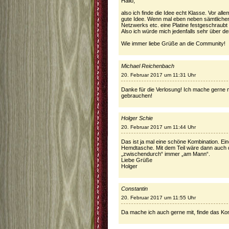
Hallo,
also ich finde die Idee echt Klasse. Vor all
gute Idee. Wenn mal eben neben sämtliche
Netzwerks etc. eine Platine festgeschraubt
Also ich würde mich jedenfalls sehr über den
Wie immer liebe Grüße an die Community!
Michael Reichenbach
20. Februar 2017 um 11:31 Uhr
Danke für die Verlosung! Ich mache gerne mi
gebrauchen!
Holger Schie
20. Februar 2017 um 11:44 Uhr
Das ist ja mal eine schöne Kombination. Eine
Hemdtasche. Mit dem Teil wäre dann auch 
„zwischendurch“ immer „am Mann“.
Liebe Grüße
Holger
Constantin
20. Februar 2017 um 11:55 Uhr
Da mache ich auch gerne mit, finde das Kon