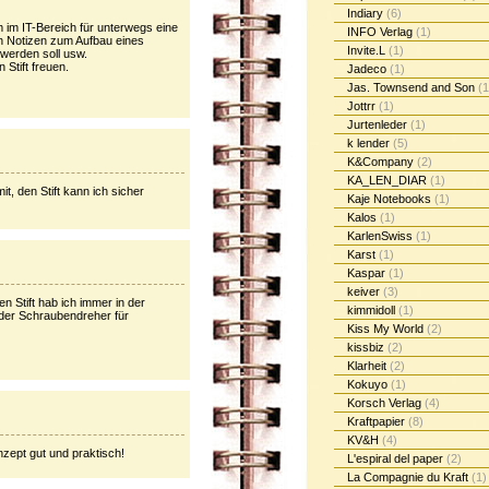
Indiary
(6)
em im IT-Bereich für unterwegs eine
INFO Verlag
(1)
n Notizen zum Aufbau eines
Invite.L
(1)
 werden soll usw.
 Stift freuen.
Jadeco
(1)
Jas. Townsend and Son
(1
Jottrr
(1)
Jurtenleder
(1)
k lender
(5)
K&Company
(2)
KA_LEN_DIAR
(1)
t, den Stift kann ich sicher
Kaje Notebooks
(1)
Kalos
(1)
KarlenSwiss
(1)
Karst
(1)
Kaspar
(1)
keiver
(3)
n Stift hab ich immer in der
kimmidoll
(1)
der Schraubendreher für
Kiss My World
(2)
kissbiz
(2)
Klarheit
(2)
Kokuyo
(1)
Korsch Verlag
(4)
Kraftpapier
(8)
KV&H
(4)
zept gut und praktisch!
L'espiral del paper
(2)
La Compagnie du Kraft
(1)