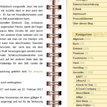
Datenschutzerklärung
Notizbuch vorgestellt. Jetzt hat sich
E-Book
mir erzählt, dass er jetzt auch den
Impressum
n
. Er hat mir freundlicherweise zwei
n Stift ausprobieren kann.
Presse&Stimmen
ssionellen Eindruck. Das schwarze
Über dieses Blog
angerauhte Fläche, damit die Finger
hwarze Mine (Größe M) wird durch
Kategorien
. Am anderen Ende befindet sich ein
hirmen wie man sie von Handys und
Allgemein
(515)
en kann man abschrauben. Darunter
Buch
(32)
rschein, der nicht fest mit dem
Einband
(113)
as Kraft herausgezogen werden kann.
Flowbook
(3)
ler Schlitzschraubendreher zum
Fundstücke
(678)
uch auf der anderen Seite über die
Hack
(40)
Halteklipp für den Stift rundet die
HackBag
(5)
rpackung geliefert wird.
Bei amazon
Hersteller
(1.202)
&ART
(4)
18hoch2
(3)
 euch weitergeben:
A book for that
(1)
A Good Company
(1)
2017 und endet am 22. Februar 2017
About:Blank
(1)
adliga
(1)
nen Kommentar mit einer gültigen E-
Ahoi Marie
(1)
t angezeigt und nur für die Verlosung
Alpha Edition
(1)