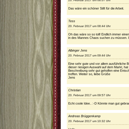
20. Februar 2017 um 08:07 Uhr
Das wäre ein schöner Stift für die Arbeit.
Tess
20. Februar 2017 um 08:44 Uhr
Oh das wäre so so toll! Endlich immer ein
in des Mannes Chaos suchen zu müssen. Ic
Albinger Jens
20. Februar 2017 um 09:44 Uhr
Eine sehr gute und vor allem ausführliche 
dieser riesigen Auswahl auf dem Markt, hat 
Beschreibung sehr gut geholfen eine Entsch
treffen. Weiter so, liebe Grüße
Jens
Christian
20. Februar 2017 um 09:57 Uhr
Echt coole Idee.. :-D Könnte man gut gebr
Andreas Brüggenkamp
20. Februar 2017 um 10:32 Uhr