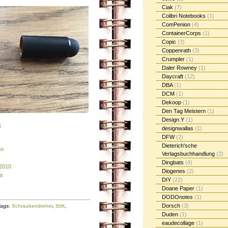
Ciak
(7)
Colibri Notebooks
(1)
ComPenion
(4)
ContainerCorps
(1)
Copic
(3)
Coppenrath
(3)
Crumpler
(1)
Daler Rowney
(1)
Daycraft
(12)
DBA
(1)
DCM
(1)
Dekoop
(1)
Den Tag Meistern
(1)
Design.Y
(1)
:
designwallas
(1)
DFW
(2)
Dieterich'sche
en
Verlagsbuchhandlung
(2)
Dingbats
(4)
 2010
Diogenes
(2)
t
DIY
(22)
Doane Paper
(1)
DODOnotes
(1)
Dorsch
(3)
Tags:
Schraubendreher
,
Stift
,
Duden
(1)
eaudecollage
(1)