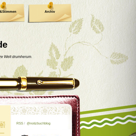
e&Stimmen
Archiv
de
nze Welt drumherum.
RSS
/
@notizbuchblog