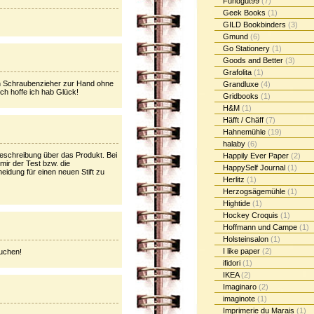
Fundgut99
(7)
Geek Books
(1)
GILD Bookbinders
(3)
Gmund
(6)
Go Stationery
(1)
Goods and Better
(3)
Grafolita
(1)
en Schraubenzieher zur Hand ohne
Grandluxe
(4)
h hoffe ich hab Glück!
Gridbooks
(1)
H&M
(1)
Häfft / Chäff
(7)
Hahnemühle
(19)
halaby
(6)
Beschreibung über das Produkt. Bei
Happily Ever Paper
(2)
mir der Test bzw. die
HappySelf Journal
(1)
eidung für einen neuen Stift zu
Herlitz
(1)
Herzogsägemühle
(1)
Hightide
(1)
Hockey Croquis
(1)
Hoffmann und Campe
(1)
Holsteinsalon
(1)
I like paper
(2)
auchen!
ifidori
(1)
IKEA
(2)
Imaginaro
(2)
imaginote
(1)
Imprimerie du Marais
(1)