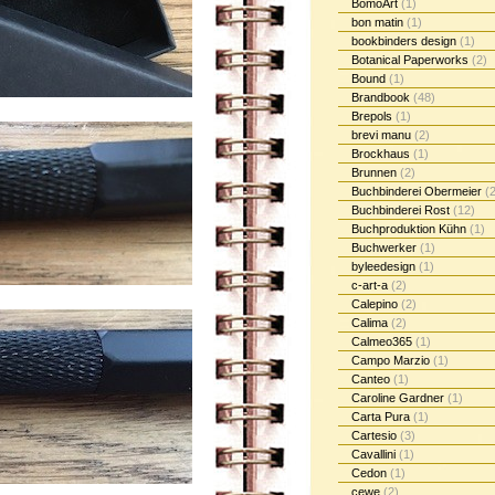
BomoArt
(1)
bon matin
(1)
bookbinders design
(1)
Botanical Paperworks
(2)
Bound
(1)
Brandbook
(48)
Brepols
(1)
brevi manu
(2)
Brockhaus
(1)
Brunnen
(2)
Buchbinderei Obermeier
(2
Buchbinderei Rost
(12)
Buchproduktion Kühn
(1)
Buchwerker
(1)
byleedesign
(1)
c-art-a
(2)
Calepino
(2)
Calima
(2)
Calmeo365
(1)
Campo Marzio
(1)
Canteo
(1)
Caroline Gardner
(1)
Carta Pura
(1)
Cartesio
(3)
Cavallini
(1)
Cedon
(1)
cewe
(2)