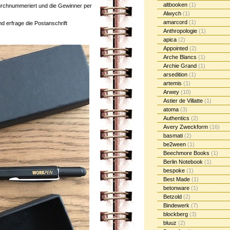
altbooken
(1)
rchnummeriert und die Gewinner per
Alwych
(1)
amarcord
(1)
d erfrage die Postanschrift
Anthropologie
(1)
apica
(2)
Appointed
(2)
Arche Blancs
(1)
Archie Grand
(1)
arsedition
(1)
artemis
(1)
Arwey
(10)
Astier de Villatte
(1)
atoma
(3)
Authentics
(2)
Avery Zweckform
(16)
basmati
(2)
be2ween
(1)
Beechmore Books
(1)
Berlin Notebook
(1)
bespoke
(1)
Best Made
(1)
betonware
(1)
Betzold
(2)
Bindewerk
(7)
blockberg
(3)
bluuz
(2)