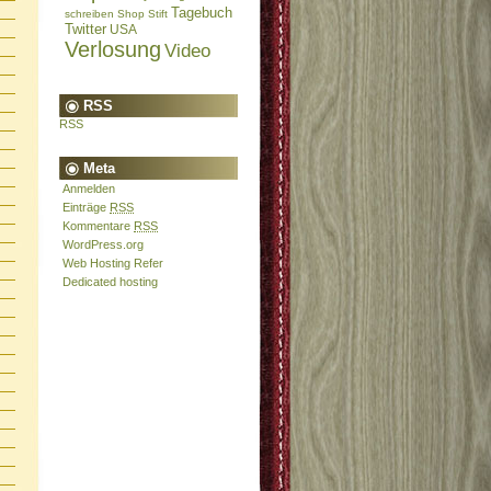
Tagebuch
schreiben
Shop
Stift
Twitter
USA
Verlosung
Video
RSS
RSS
Meta
Anmelden
Einträge
RSS
Kommentare
RSS
WordPress.org
Web Hosting Refer
Dedicated hosting