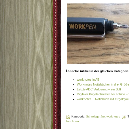
Ähnliche Artikel in der gleichen Kategorie
worknotes in A5
Worknotes Notizbücher in drei Größ
Letzte ADC Verlosung – ein Stift
Digitaler Kugelschreiber bei Tchibo –
worknotes – Notizbuch mit Orgalayou
Kategorie:
Schreibgeräte
,
worknotes
Touchpen