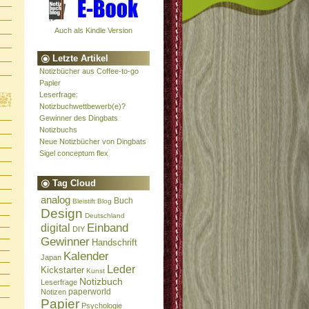
Auch als Kindle Version
Letzte Artikel
Notizbücher aus Coffee-to-go
Papier
Leserfrage:
Notizbuchwettbewerb(e)?
Gewinner des Dingbats
Notizbuchs
Neue Notizbücher von Dingbats
Sigel conceptum flex
Tag Cloud
analog
Buch
Bleistift
Blog
Design
Deutschland
Einband
digital
DIY
Gewinner
Handschrift
Kalender
Japan
Leder
Kickstarter
Kunst
Notizbuch
Leserfrage
paperworld
Notizen
Papier
Psychologie