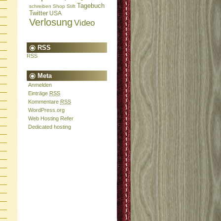
Tagebuch
schreiben
Shop
Stift
Twitter
USA
Verlosung
Video
RSS
RSS
Meta
Anmelden
Einträge
RSS
Kommentare
RSS
WordPress.org
Web Hosting Refer
Dedicated hosting