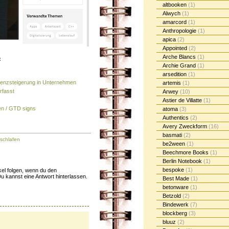
altbooken
(1)
Alwych
(1)
amarcord
(1)
Anthropologie
(1)
apica
(2)
Appointed
(2)
Arche Blancs
(1)
:
Archie Grand
(1)
arsedition
(1)
zienzsteigerung in Unternehmen
artemis
(1)
rfasst
Arwey
(10)
Astier de Villatte
(1)
en / GTD signs
atoma
(3)
Authentics
(2)
Avery Zweckform
(16)
basmati
(2)
nschlafen
be2ween
(1)
Beechmore Books
(1)
Berlin Notebook
(1)
bespoke
(1)
el folgen, wenn du den
u kannst eine Antwort hinterlassen.
Best Made
(1)
betonware
(1)
Betzold
(2)
Bindewerk
(7)
blockberg
(3)
bluuz
(2)