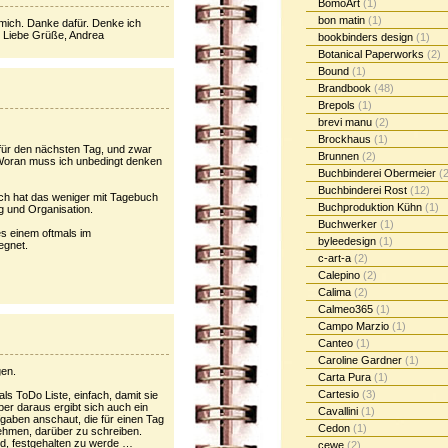
BomoArt
(1)
bon matin
(1)
 mich. Danke dafür. Denke ich
n. Liebe Grüße, Andrea
bookbinders design
(1)
Botanical Paperworks
(2)
Bound
(1)
Brandbook
(48)
Brepols
(1)
brevi manu
(2)
Brockhaus
(1)
für den nächsten Tag, und zwar
Brunnen
(2)
 Woran muss ich unbedingt denken
Buchbinderei Obermeier
(2
Buchbinderei Rost
(12)
ich hat das weniger mit Tagebuch
Buchproduktion Kühn
(1)
g und Organisation.
Buchwerker
(1)
es einem oftmals im
byleedesign
(1)
egnet.
c-art-a
(2)
Calepino
(2)
Calima
(2)
Calmeo365
(1)
Campo Marzio
(1)
Canteo
(1)
Caroline Gardner
(1)
gen.
Carta Pura
(1)
Cartesio
(3)
s ToDo Liste, einfach, damit sie
er daraus ergibt sich auch ein
Cavallini
(1)
aben anschaut, die für einen Tag
Cedon
(1)
nehmen, darüber zu schreiben.
d, festgehalten zu werde …
cewe
(2)