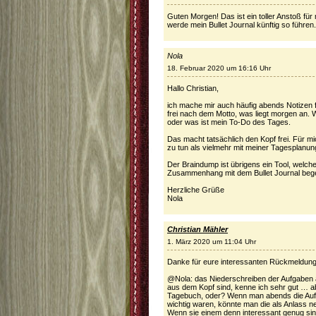
Guten Morgen! Das ist ein toller Anstoß für
werde mein Bullet Journal künftig so führe
Nola
18. Februar 2020 um 16:16 Uhr
Hallo Christian,
ich mache mir auch häufig abends Notizen 
frei nach dem Motto, was liegt morgen an.
oder was ist mein To-Do des Tages.
Das macht tatsächlich den Kopf frei. Für m
zu tun als vielmehr mit meiner Tagesplanun
Der Braindump ist übrigens ein Tool, welch
Zusammenhang mit dem Bullet Journal beg
Herzliche Grüße
Nola
Christian Mähler
1. März 2020 um 11:04 Uhr
Danke für eure interessanten Rückmeldun
@Nola: das Niederschreiben der Aufgaben al
aus dem Kopf sind, kenne ich sehr gut … ab
Tagebuch, oder? Wenn man abends die Aufg
wichtig waren, könnte man die als Anlass 
Wenn sie einem denn interessant genug sin