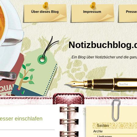
Über dieses Blog
Impressum
Press
E-Book
Datenschutzerklärung
Notizbuchblog.
Ein Blog über Notizbücher und die ga
esser einschlafen
Seiten
Archiv
Umfragen