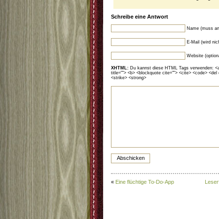
Schreibe eine Antwort
Name (muss an
E-Mail (wird ni
Website (option
XHTML:
Du kannst diese HTML Tags verwenden: <a hr
title=""> <b> <blockquote cite=""> <cite> <code> <del
<strike> <strong>
«
Eine flüchtige To-Do-App
Leserf