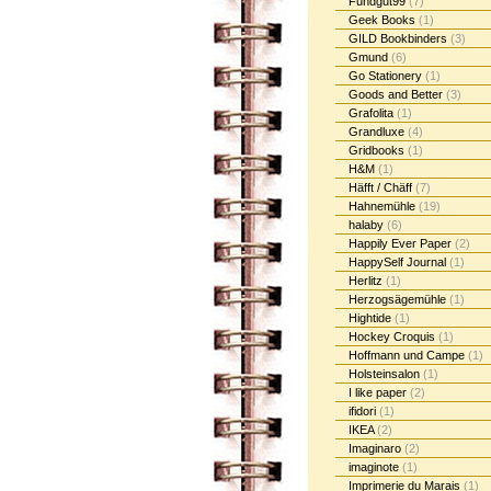
Fundgut99
(7)
Geek Books
(1)
GILD Bookbinders
(3)
Gmund
(6)
Go Stationery
(1)
Goods and Better
(3)
Grafolita
(1)
Grandluxe
(4)
Gridbooks
(1)
H&M
(1)
Häfft / Chäff
(7)
Hahnemühle
(19)
halaby
(6)
Happily Ever Paper
(2)
HappySelf Journal
(1)
Herlitz
(1)
Herzogsägemühle
(1)
Hightide
(1)
Hockey Croquis
(1)
Hoffmann und Campe
(1)
Holsteinsalon
(1)
I like paper
(2)
ifidori
(1)
IKEA
(2)
Imaginaro
(2)
imaginote
(1)
Imprimerie du Marais
(1)