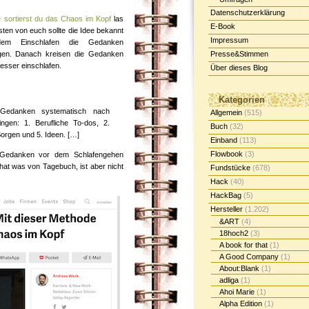
Datenschutzerklärung
e sortierst du das Chaos im Kopf
las
E-Book
ten von euch sollte die Idee bekannt
Impressum
m Einschlafen die Gedanken
egen. Danach kreisen die Gedanken
Presse&Stimmen
esser einschlafen.
Über dieses Blog
Kategorien
 Gedanken systematisch nach
Allgemein
(515)
ingen: 1. Berufliche To-dos, 2.
Buch
(32)
Sorgen und 5. Ideen. […]
Einband
(113)
Flowbook
(3)
 Gedanken vor dem Schlafengehen
at was von Tagebuch, ist aber nicht
Fundstücke
(678)
Hack
(40)
HackBag
(5)
Hersteller
(1.202)
&ART
(4)
18hoch2
(3)
A book for that
(1)
A Good Company
(1)
About:Blank
(1)
adliga
(1)
Ahoi Marie
(1)
Alpha Edition
(1)