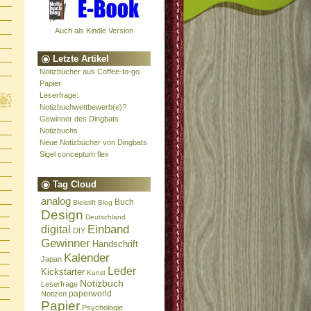
Auch als Kindle Version
Letzte Artikel
Notizbücher aus Coffee-to-go
Papier
Leserfrage:
Notizbuchwettbewerb(e)?
Gewinner des Dingbats
Notizbuchs
Neue Notizbücher von Dingbats
Sigel conceptum flex
Tag Cloud
analog
Buch
Bleistift
Blog
Design
Deutschland
Einband
digital
DIY
Gewinner
Handschrift
Kalender
Japan
Leder
Kickstarter
Kunst
Notizbuch
Leserfrage
paperworld
Notizen
Papier
Psychologie