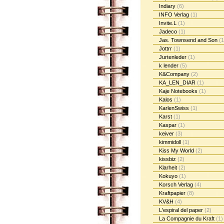
Indiary
(6)
INFO Verlag
(1)
Invite.L
(1)
Jadeco
(1)
Jas. Townsend and Son
(1
Jottrr
(1)
Jurtenleder
(1)
k lender
(5)
K&Company
(2)
KA_LEN_DIAR
(1)
Kaje Notebooks
(1)
Kalos
(1)
KarlenSwiss
(1)
Karst
(1)
Kaspar
(1)
keiver
(3)
kimmidoll
(1)
Kiss My World
(2)
kissbiz
(2)
Klarheit
(2)
Kokuyo
(1)
Korsch Verlag
(4)
Kraftpapier
(8)
KV&H
(4)
L'espiral del paper
(2)
La Compagnie du Kraft
(1)