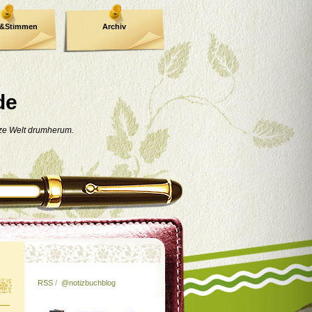
e&Stimmen
Archiv
de
nze Welt drumherum.
RSS
/
@notizbuchblog