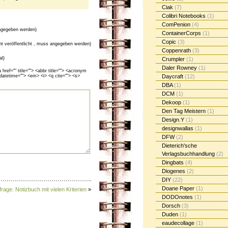
Ciak
(7)
Colibri Notebooks
(1)
ComPenion
(4)
gegeben werden)
ContainerCorps
(1)
Copic
(3)
cht veröffentlicht , muss angegeben werden)
Coppenrath
(3)
al)
Crumpler
(1)
Daler Rowney
(1)
ef="" title=""> <abbr title=""> <acronym
 datetime=""> <em> <i> <q cite=""> <s>
Daycraft
(12)
DBA
(1)
DCM
(1)
Dekoop
(1)
Den Tag Meistern
(1)
Design.Y
(1)
designwallas
(1)
DFW
(2)
Dieterich'sche
Verlagsbuchhandlung
(2)
Dingbats
(4)
Diogenes
(2)
DIY
(22)
Doane Paper
(1)
rage: Notizbuch mit vielen Kriterien
»
DODOnotes
(1)
Dorsch
(3)
Duden
(1)
eaudecollage
(1)