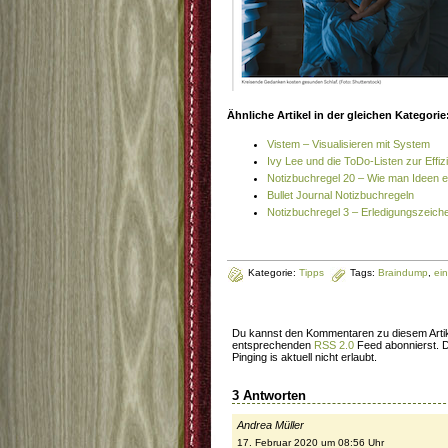
Ähnliche Artikel in der gleichen Kategorie
Vistem – Visualisieren mit System
Ivy Lee und die ToDo-Listen zur Effi
Notizbuchregel 20 – Wie man Ideen e
Bullet Journal Notizbuchregeln
Notizbuchregel 3 – Erledigungszeich
Kategorie:
Tipps
Tags:
Braindump
,
ei
Du kannst den Kommentaren zu diesem Artik
entsprechenden
RSS 2.0
Feed abonnierst. D
Pinging is aktuell nicht erlaubt.
3 Antworten
Andrea Müller
17. Februar 2020 um 08:56 Uhr