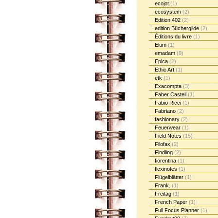
ecojot
(1)
ecosystem
(2)
Edition 402
(2)
edition Büchergilde
(2)
Éditions du livre
(1)
Elum
(1)
emadam
(9)
Epica
(2)
Ethic Art
(1)
etk
(1)
Exacompta
(3)
Faber Castell
(1)
Fabio Ricci
(1)
Fabriano
(2)
fashionary
(2)
Feuerwear
(1)
Field Notes
(15)
Filofax
(2)
Findling
(2)
fiorentina
(1)
flexinotes
(1)
Flügelblätter
(1)
Frank.
(1)
Freitag
(1)
French Paper
(1)
Full Focus Planner
(1)