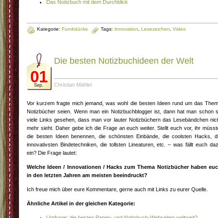
Das Notizbuch mit dem Durchblick
Kategorie:
Fundstücke
Tags:
Innovation
,
Lesezeichen
,
Video
Die besten Notizbuchideen der Welt
01
Christian Mähler
Sep.
Vor kurzem fragte mich jemand, was wohl die besten Ideen rund um das The
Notizbücher seien. Wenn man ein Notizbuchblogger ist, dann hat man schon 
viele Links gesehen, dass man vor lauter Notizbüchern das Lesebändchen nic
mehr sieht. Daher gebe ich die Frage an euch weiter. Stellt euch vor, ihr müsst
die besten Ideen benennen, die schönsten Einbände, die coolsten Hacks, d
innovativsten Bindetechniken, die tollsten Lineaturen, etc. – was fällt euch da
ein? Die Frage lautet:
Welche Ideen / Innovationen / Hacks zum Thema Notizbücher haben eu
in den letzten Jahren am meisten beeindruckt?
Ich freue mich über eure Kommentare, gerne auch mit Links zu eurer Quelle.
Ähnliche Artikel in der gleichen Kategorie:
Umfrage: die besten Papier- und Notizbuch-Webseiten weltweit?