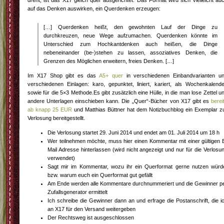
dreht, ist das X17 gleich quer ausgerichtet. Das Format wird sich vielleicht au
auf das Denken auswirken, ein Querdenken erzeugen:
[…] Querdenken heißt, den gewohnten Lauf der Dinge zu
durchkreuzen, neue Wege aufzumachen. Querdenken könnte im
Unterschied zum Hochkantdenken auch heißen, die Dinge
nebeneinander (be-)stehen zu lassen, assoziatives Denken, die
Grenzen des Möglichen erweitern, freies Denken. […]
Im X17 Shop gibt es das
A5+ quer
in verschiedenen Einbandvarianten u
verschiedenen Einlagen: karo, gepunktet, liniert, kariert, als Wochenkalende
sowie für die 5×3 Methode.Es gibt zusätzlich eine Hülle, in die man lose Zettel u
andere Unterlagen einschieben kann. Die „Quer“-Bücher von X17 gibt es
berei
ab knapp 25 EUR
und Matthias Büttner hat dem Notizbuchblog ein Exemplar z
Verlosung bereitgestellt.
Die Verlosung startet 29. Juni 2014 und endet am 01. Juli 2014 um 18 h
Wer teilnehmen möchte, muss hier einen Kommentar mit einer gültigen 
Mail Adresse hinterlassen (wird nicht angezeigt und nur für die Verlosu
verwendet)
Sagt mir im Kommentar, wozu ihr ein Querformat gerne nutzen würd
bzw. warum euch ein Querformat gut gefällt
Am Ende werden alle Kommentare durchnummeriert und die Gewinner p
Zufallsgenerator ermittelt
Ich schreibe die Gewinner dann an und erfrage die Postanschrift, die i
an X17 für den Versand weitergeben
Der Rechtsweg ist ausgeschlossen