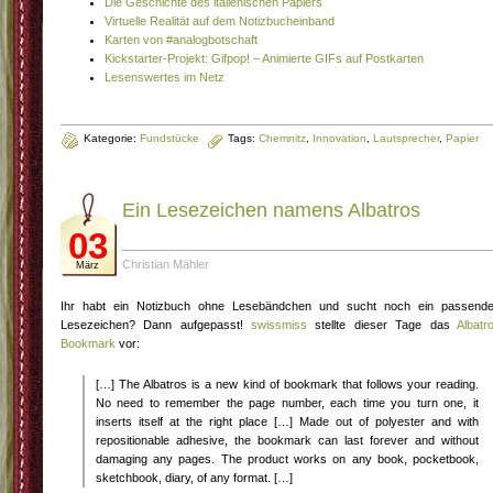
Die Geschichte des italienischen Papiers
Virtuelle Realität auf dem Notizbucheinband
Karten von #analogbotschaft
Kickstarter-Projekt: Gifpop! – Animierte GIFs auf Postkarten
Lesenswertes im Netz
Kategorie:
Fundstücke
Tags:
Chemnitz
,
Innovation
,
Lautsprecher
,
Papier
Ein Lesezeichen namens Albatros
03
Christian Mähler
März
Ihr habt ein Notizbuch ohne Lesebändchen und sucht noch ein passend
Lesezeichen? Dann aufgepasst!
swissmiss
stellte dieser Tage das
Albatr
Bookmark
vor:
[…] The Albatros is a new kind of bookmark that follows your reading.
No need to remember the page number, each time you turn one, it
inserts itself at the right place […] Made out of polyester and with
repositionable adhesive, the bookmark can last forever and without
damaging any pages. The product works on any book, pocketbook,
sketchbook, diary, of any format. […]