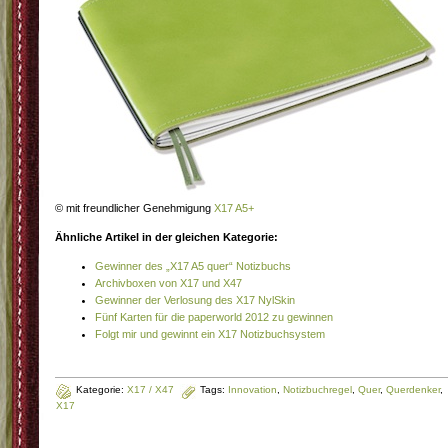
© mit freundlicher Genehmigung
X17 A5+
Ähnliche Artikel in der gleichen Kategorie:
Gewinner des „X17 A5 quer“ Notizbuchs
Archivboxen von X17 und X47
Gewinner der Verlosung des X17 NylSkin
Fünf Karten für die paperworld 2012 zu gewinnen
Folgt mir und gewinnt ein X17 Notizbuchsystem
Kategorie:
X17 / X47
Tags:
Innovation
,
Notizbuchregel
,
Quer
,
Querdenker
,
X17