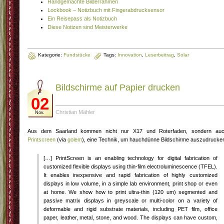
Handgemachte Bilderrahmen
Lockbook – Notizbuch mit Fingerabdrucksensor
Ein Reisepass als Notizbuch
Diese Notizen sind Meisterwerke
Kategorie:
Fundstücke
Tags:
Innovation
,
Leserbeitrag
,
Solar
Bildschirme auf Papier drucken
02
Christian Mähler
Nov.
Aus dem Saarland kommen nicht nur X17 und Roterfaden, sondern au
Printscreen
(via
golem
), eine Technik, um hauchdünne Bildschirme auszudrucke
[…] PrintScreen is an enabling technology for digital fabrication of
customized flexible displays using thin-film electroluminescence (TFEL).
It enables inexpensive and rapid fabrication of highly customized
displays in low volume, in a simple lab environment, print shop or even
at home. We show how to print ultra-thin (120 um) segmented and
passive matrix displays in greyscale or multi-color on a variety of
deformable and rigid substrate materials, including PET film, office
paper, leather, metal, stone, and wood. The displays can have custom,