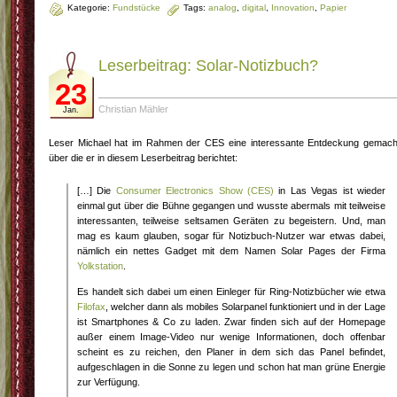
Kategorie:
Fundstücke
Tags:
analog
,
digital
,
Innovation
,
Papier
Leserbeitrag: Solar-Notizbuch?
23
Christian Mähler
Jan.
Leser Michael hat im Rahmen der CES eine interessante Entdeckung gemach
über die er in diesem Leserbeitrag berichtet:
[…] Die
Consumer Electronics Show (CES)
in Las Vegas ist wieder
einmal gut über die Bühne gegangen und wusste abermals mit teilweise
interessanten, teilweise seltsamen Geräten zu begeistern. Und, man
mag es kaum glauben, sogar für Notizbuch-Nutzer war etwas dabei,
nämlich ein nettes Gadget mit dem Namen Solar Pages der Firma
Yolkstation
.
Es handelt sich dabei um einen Einleger für Ring-Notizbücher wie etwa
Filofax
, welcher dann als mobiles Solarpanel funktioniert und in der Lage
ist Smartphones & Co zu laden. Zwar finden sich auf der Homepage
außer einem Image-Video nur wenige Informationen, doch offenbar
scheint es zu reichen, den Planer in dem sich das Panel befindet,
aufgeschlagen in die Sonne zu legen und schon hat man grüne Energie
zur Verfügung.