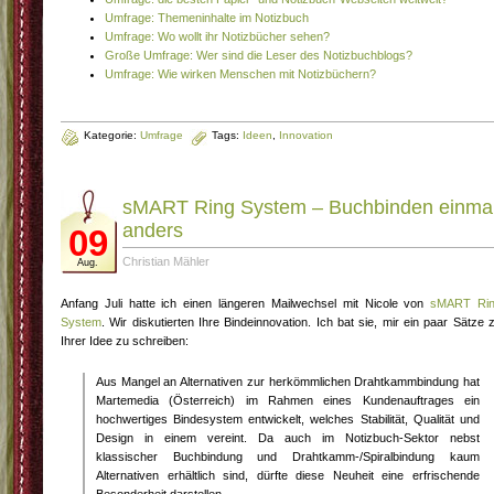
Umfrage: Themeninhalte im Notizbuch
Umfrage: Wo wollt ihr Notizbücher sehen?
Große Umfrage: Wer sind die Leser des Notizbuchblogs?
Umfrage: Wie wirken Menschen mit Notizbüchern?
Kategorie:
Umfrage
Tags:
Ideen
,
Innovation
sMART Ring System – Buchbinden einma
anders
09
Christian Mähler
Aug.
Anfang Juli hatte ich einen längeren Mailwechsel mit Nicole von
sMART Ri
System
. Wir diskutierten Ihre Bindeinnovation. Ich bat sie, mir ein paar Sätze 
Ihrer Idee zu schreiben:
Aus Mangel an Alternativen zur herkömmlichen Drahtkammbindung hat
Martemedia (Österreich) im Rahmen eines Kundenauftrages ein
hochwertiges Bindesystem entwickelt, welches Stabilität, Qualität und
Design in einem vereint. Da auch im Notizbuch-Sektor nebst
klassischer Buchbindung und Drahtkamm-/Spiralbindung kaum
Alternativen erhältlich sind, dürfte diese Neuheit eine erfrischende