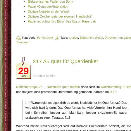
Elektronisches Papier von Sony
Papier-Computer-Interaktion
Digitale Notizen an der Wand
Digitaler Zeichensatz der eigenen Handschrift
Papierrecycling fürs Büro: Das Epson PaperLab
Kategorie:
Fundstücke
Tags:
analog
,
Bildschirm
,
digital
,
Drucken
,
Innovatio
Saarland
X17 A5 quer für Querdenker
29
Christian Mähler
Juni
Notizbuchregel 23 – Notizbuch quer nutzen
finde sich im
Notizbuchblog E-Bo
und hat jetzt eine prominente Unterstützung gefunden, nämlich bei
X17
:
[…] Warum gibt es eigentlich so wenig Notizbücher im Querformat? Das
wird sich bald ändern. Das Querformat hat viele Vorteile: Ihre Hand liegt
beim Schreiben besser auf. Man kann besser skizzieren.Es passt
praktisch zu einer Tastatur. […]
Während meine Notizbuchregel sich auf normale Buchformate bezieht, die m