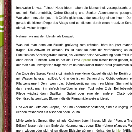
Innovation ist was Feines! Neue Ideen haben die Menschheit vorangebracht u
uns mit Elektromobilität, Online-Shopping und Socken-Abonnements gesegne
Wer aber Innovation jetzt mit Größe gleichsetzt, der unterliegt einem Irrtum. De
gerade die kleinen Dinge des Alltags sind es, die uns durch einen kreativen Sch
oftmals weiter bringen.
Nehmen wir mal den Bleistift als Beispiel.
Was soll man denn am Bleistift großartig rum erfinden, höre ich jetzt manc
fragen. Die Antwort ist einfach: Es ist nicht so sehr die Veränderung an d
Funktion des Schreibgerätes selbst, als vielmehr seine Verwendung nach Erfüllu
eben dieser Funktion. Und da hat die Firma
Sprout
eine dieser Ideen gehabt, b
der man sich unweigerlich fragt, warum da noch keiner früher drauf gekommen is
Am Ende des Sprout Pencil sitzt nämlich eine kleine Kapsel, die sich bei Berühru
mit Wasser langsam auflöst. Und in der ist ein Samen drin. Richtig gelesen, e
Pflanzensamen! Denn wenn das Schreibgerät nur noch ein kleiner Stummel is
dann steckt man ihn einfach kopfüber in einen Topf voller Erde. Bei liebevoll
Pflege wächst dann Basilikum, Salbei oder eine der anderen Obst- od
Gemüsepflanzen bzw. Blumen, die die Firma mittlerweile anbietet.
Und weil die Stifte aus Graphit, Ton und Zedernholz bestehen, sind sie ungiftig u
riechen tatsächlich ein bisschen nach Sauna.
Mittlerweile ist Sprout über simple Küchenkräuter hinaus. Mit der “Plant a Tr
Edition” lassen sich am Ende der Nutzung jetzt sogar Bäum(chen) pflanzen. W
mehr wissen oder sich einen dieser Bleistifte gönnen möchte, der ist
hier
(Affilia