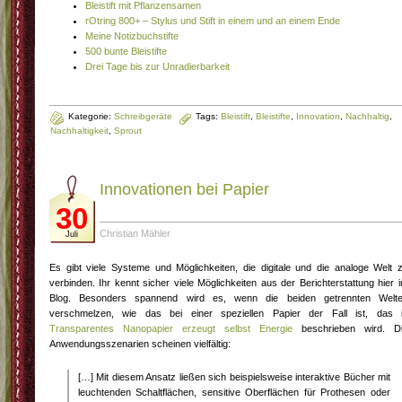
Bleistift mit Pflanzensamen
rOtring 800+ – Stylus und Stift in einem und an einem Ende
Meine Notizbuchstifte
500 bunte Bleistifte
Drei Tage bis zur Unradierbarkeit
Kategorie:
Schreibgeräte
Tags:
Bleistift
,
Bleistifte
,
Innovation
,
Nachhaltig
,
Nachhaltigkeit
,
Sprout
Innovationen bei Papier
30
Christian Mähler
Juli
Es gibt viele Systeme und Möglichkeiten, die digitale und die analoge Welt 
verbinden. Ihr kennt sicher viele Möglichkeiten aus der Berichterstattung hier 
Blog. Besonders spannend wird es, wenn die beiden getrennten Welt
verschmelzen, wie das bei einer speziellen Papier der Fall ist, das 
Transparentes Nanopapier erzeugt selbst Energie
beschrieben wird. D
Anwendungsszenarien scheinen vielfältig:
[…] Mit diesem Ansatz ließen sich beispielsweise interaktive Bücher mit
leuchtenden Schaltflächen, sensitive Oberflächen für Prothesen oder