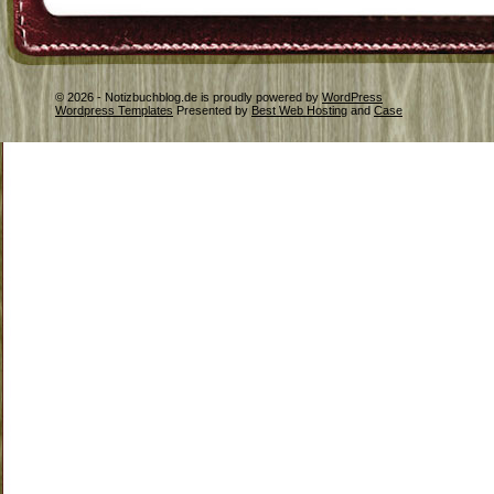
© 2026 - Notizbuchblog.de is proudly powered by
WordPress
Wordpress Templates
Presented by
Best Web Hosting
and
Case