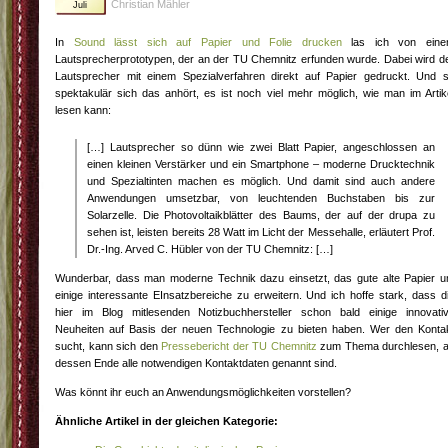
Christian Mähler
Juli
In
Sound lässt sich auf Papier und Folie drucken
las ich von ein
Lautsprecherprototypen, der an der TU Chemnitz erfunden wurde. Dabei wird d
Lautsprecher mit einem Spezialverfahren direkt auf Papier gedruckt. Und 
spektakulär sich das anhört, es ist noch viel mehr möglich, wie man im Artik
lesen kann:
[…] Lautsprecher so dünn wie zwei Blatt Papier, angeschlossen an
einen kleinen Verstärker und ein Smartphone – moderne Drucktechnik
und Spezialtinten machen es möglich. Und damit sind auch andere
Anwendungen umsetzbar, von leuchtenden Buchstaben bis zur
Solarzelle. Die Photovoltaikblätter des Baums, der auf der drupa zu
sehen ist, leisten bereits 28 Watt im Licht der Messehalle, erläutert Prof.
Dr.-Ing. Arved C. Hübler von der TU Chemnitz: […]
Wunderbar, dass man moderne Technik dazu einsetzt, das gute alte Papier 
einige interessante EInsatzbereiche zu erweitern. Und ich hoffe stark, dass d
hier im Blog mitlesenden Notizbuchhersteller schon bald einige innovati
Neuheiten auf Basis der neuen Technologie zu bieten haben. Wer den Konta
sucht, kann sich den
Pressebericht der TU Chemnitz
zum Thema durchlesen, 
dessen Ende alle notwendigen Kontaktdaten genannt sind.
Was könnt ihr euch an Anwendungsmöglichkeiten vorstellen?
Ähnliche Artikel in der gleichen Kategorie: