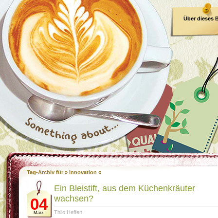
Über dieses 
E-Book
Tag-Archiv für » Innovation «
Ein Bleistift, aus dem Küchenkräuter
wachsen?
04
Thilo Heffen
März