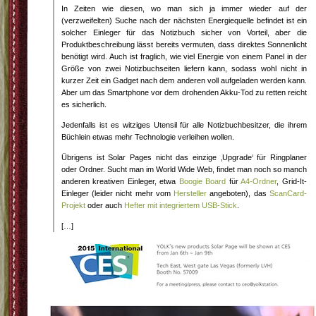
In Zeiten wie diesen, wo man sich ja immer wieder auf der
(verzweifelten) Suche nach der nächsten Energiequelle befindet ist ein
solcher Einleger für das Notizbuch sicher von Vorteil, aber die
Produktbeschreibung lässt bereits vermuten, dass direktes Sonnenlicht
benötigt wird. Auch ist fraglich, wie viel Energie von einem Panel in der
Größe von zwei Notizbuchseiten liefern kann, sodass wohl nicht in
kurzer Zeit ein Gadget nach dem anderen voll aufgeladen werden kann.
Aber um das Smartphone vor dem drohenden Akku-Tod zu retten reicht
es sicherlich.
Jedenfalls ist es witziges Utensil für alle Notizbuchbesitzer, die ihrem
Büchlein etwas mehr Technologie verleihen wollen.
Übrigens ist Solar Pages nicht das einzige ‚Upgrade‘ für Ringplaner
oder Ordner. Sucht man im World Wide Web, findet man noch so manch
anderen kreativen Einleger, etwa
Boogie Board
für
A4-Ordner
, Grid-It-
Einleger (leider nicht mehr vom
Hersteller
angeboten), das
ScanCard-
Projekt
oder auch
Hefter mit integriertem USB-Stick
.
[…]