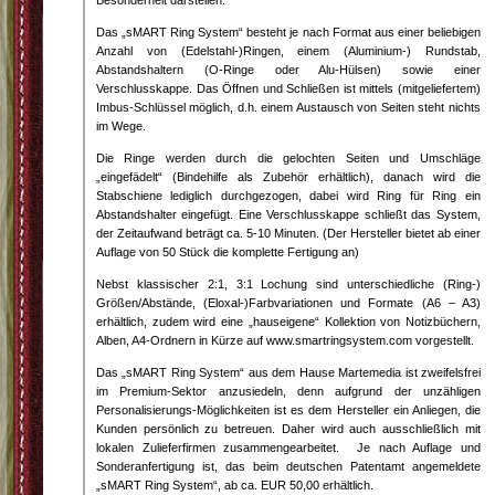
Besonderheit darstellen.
Das „sMART Ring System“ besteht je nach Format aus einer beliebigen
Anzahl von (Edelstahl-)Ringen, einem (Aluminium-) Rundstab,
Abstandshaltern (O-Ringe oder Alu-Hülsen) sowie einer
Verschlusskappe. Das Öffnen und Schließen ist mittels (mitgeliefertem)
Imbus-Schlüssel möglich, d.h. einem Austausch von Seiten steht nichts
im Wege.
Die Ringe werden durch die gelochten Seiten und Umschläge
„eingefädelt“ (Bindehilfe als Zubehör erhältlich), danach wird die
Stabschiene lediglich durchgezogen, dabei wird Ring für Ring ein
Abstandshalter eingefügt. Eine Verschlusskappe schließt das System,
der Zeitaufwand beträgt ca. 5-10 Minuten. (Der Hersteller bietet ab einer
Auflage von 50 Stück die komplette Fertigung an)
Nebst klassischer 2:1, 3:1 Lochung sind unterschiedliche (Ring-)
Größen/Abstände, (Eloxal-)Farbvariationen und Formate (A6 – A3)
erhältlich, zudem wird eine „hauseigene“ Kollektion von Notizbüchern,
Alben, A4-Ordnern in Kürze auf www.smartringsystem.com vorgestellt.
Das „sMART Ring System“ aus dem Hause Martemedia ist zweifelsfrei
im Premium-Sektor anzusiedeln, denn aufgrund der unzähligen
Personalisierungs-Möglichkeiten ist es dem Hersteller ein Anliegen, die
Kunden persönlich zu betreuen. Daher wird auch ausschließlich mit
lokalen Zulieferfirmen zusammengearbeitet. Je nach Auflage und
Sonderanfertigung ist, das beim deutschen Patentamt angemeldete
„sMART Ring System“, ab ca. EUR 50,00 erhältlich.