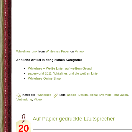
Whitelines Link
from
Whitelines Paper
on
Vimeo
.
Ähnliche Artikel in der gleichen Kategorie:
Whitelines – Weiße Linien auf weißem Grund
paperworld 2011: Whitelines und die weißen Linien
Whitelines Online Shop
Kategorie:
Whitelines
Tags:
analog
,
Design
,
digital
,
Evernote
,
Innovation
,
Verbindung
,
Video
Auf Papier gedruckte Lautsprecher
20