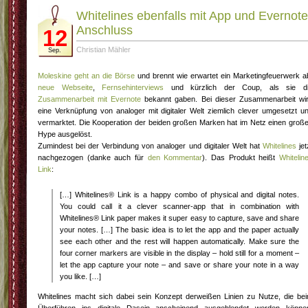
Whitelines ebenfalls mit App und Evernote
Anschluss
12
Christian Mähler
Sep.
Moleskine geht an die Börse
und brennt wie erwartet ein Marketingfeuerwerk a
neue Webseite
,
Fernsehinterviews
und kürzlich der Coup, als sie d
Zusammenarbeit mit Evernote
bekannt gaben. Bei dieser Zusammenarbeit wi
eine Verknüpfung von analoger mit digitaler Welt ziemlich clever umgesetzt u
vermarktet. Die Kooperation der beiden großen Marken hat im Netz einen groß
Hype ausgelöst.
Zumindest bei der Verbindung von analoger und digitaler Welt hat
Whitelines
jet
nachgezogen (danke auch für
den Kommentar
). Das Produkt heißt
Whitelin
Link
:
[…] Whitelines® Link is a happy combo of physical and digital notes.
You could call it a clever scanner-app that in combination with
Whitelines® Link paper makes it super easy to capture, save and share
your notes. […] The basic idea is to let the app and the paper actually
see each other and the rest will happen automatically. Make sure the
four corner markers are visible in the display – hold still for a moment –
let the app capture your note – and save or share your note in a way
you like. […]
Whitelines macht sich dabei sein Konzept derweißen Linien zu Nutze, die be