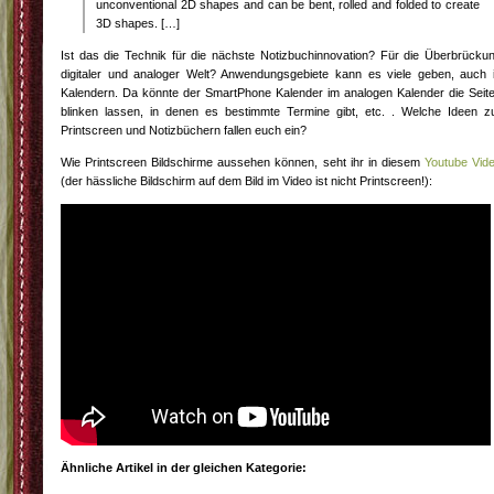
unconventional 2D shapes and can be bent, rolled and folded to create
3D shapes. […]
Ist das die Technik für die nächste Notizbuchinnovation? Für die Überbrücku
digitaler und analoger Welt? Anwendungsgebiete kann es viele geben, auch 
Kalendern. Da könnte der SmartPhone Kalender im analogen Kalender die Seit
blinken lassen, in denen es bestimmte Termine gibt, etc. . Welche Ideen z
Printscreen und Notizbüchern fallen euch ein?
Wie Printscreen Bildschirme aussehen können, seht ihr in diesem
Youtube Vid
(der hässliche Bildschirm auf dem Bild im Video ist nicht Printscreen!):
Ähnliche Artikel in der gleichen Kategorie: