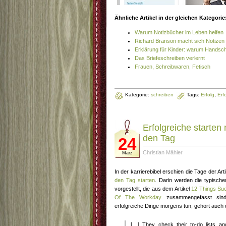
Ähnliche Artikel in der gleichen Kategorie
Warum Notizbücher im Leben helfen
Richard Branson macht sich Notizen
Erklärung für Kinder: warum Handschr
Das Briefeschreiben verlernt
Frauen, Schreibwaren, Fetisch
Kategorie:
schreiben
Tags:
Erfolg
,
Erf
Erfolgreiche starten 
den Tag
24
Christian Mähler
März
In der karrierebibel erschien die Tage der Art
den Tag starten
. Darin werden die typisch
vorgestellt, die aus dem Artikel
12 Things Suc
Of The Workday
zusammengefasst sind
erfolgreiche Dinge morgens tun, gehört auch 
[…] They check their to-do lists an