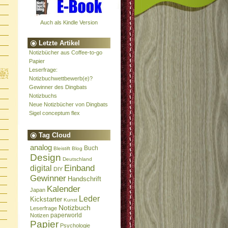
Auch als Kindle Version
Letzte Artikel
Notizbücher aus Coffee-to-go
Papier
Leserfrage:
Notizbuchwettbewerb(e)?
Gewinner des Dingbats
Notizbuchs
Neue Notizbücher von Dingbats
Sigel conceptum flex
Tag Cloud
analog
Buch
Bleistift
Blog
Design
Deutschland
Einband
digital
DIY
Gewinner
Handschrift
Kalender
Japan
Leder
Kickstarter
Kunst
Notizbuch
Leserfrage
paperworld
Notizen
Papier
Psychologie