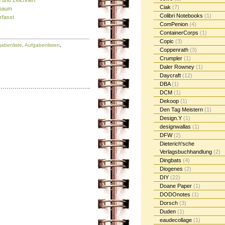
n und Zeichnen
Ciak
(7)
sbaum
Colibri Notebooks
(1)
rfasst
ComPenion
(4)
ContainerCorps
(1)
Copic
(3)
abenliste
,
Aufgabenlisten
,
Coppenrath
(3)
Crumpler
(1)
Daler Rowney
(1)
Daycraft
(12)
DBA
(1)
DCM
(1)
Dekoop
(1)
Den Tag Meistern
(1)
Design.Y
(1)
designwallas
(1)
DFW
(2)
Dieterich'sche
Verlagsbuchhandlung
(2)
Dingbats
(4)
Diogenes
(2)
DIY
(22)
Doane Paper
(1)
DODOnotes
(1)
Dorsch
(3)
Duden
(1)
eaudecollage
(1)