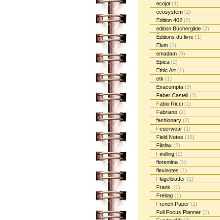
ecojot
(1)
ecosystem
(2)
Edition 402
(2)
edition Büchergilde
(2)
Éditions du livre
(1)
Elum
(1)
emadam
(9)
Epica
(2)
Ethic Art
(1)
etk
(1)
Exacompta
(3)
Faber Castell
(1)
Fabio Ricci
(1)
Fabriano
(2)
fashionary
(2)
Feuerwear
(1)
Field Notes
(15)
Filofax
(2)
Findling
(2)
fiorentina
(1)
flexinotes
(1)
Flügelblätter
(1)
Frank.
(1)
Freitag
(1)
French Paper
(1)
Full Focus Planner
(1)