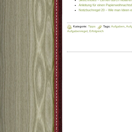
Sketchnotes – Lernen durch Notiere
Anleitung für einen Papierweihnacht
Notizbuchregel 20 – Wie man Ideen e
Kategorie:
Tipps
Tags:
Aufgaben
,
Aufg
Aufgabenregel
,
Erfolgreich