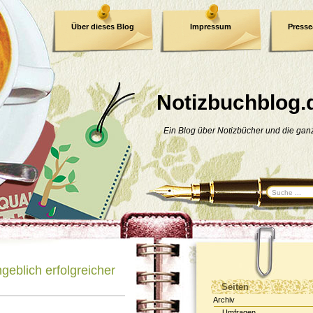
Über dieses Blog
Impressum
Press
E-Book
Datenschutzerklärung
Notizbuchblog.
Ein Blog über Notizbücher und die ga
eblich erfolgreicher
Seiten
Archiv
Umfragen