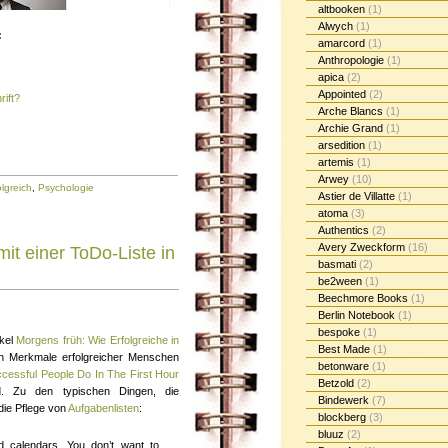
altbooken
(1)
Alwych
(1)
:
amarcord
(1)
Anthropologie
(1)
apica
(2)
Appointed
(2)
ift?
Arche Blancs
(1)
Archie Grand
(1)
arsedition
(1)
artemis
(1)
Arwey
(10)
olgreich
,
Psychologie
Astier de Villatte
(1)
atoma
(3)
Authentics
(2)
Avery Zweckform
(16)
mit einer ToDo-Liste in
basmati
(2)
be2ween
(1)
Beechmore Books
(1)
Berlin Notebook
(1)
bespoke
(1)
ikel
Morgens früh: Wie Erfolgreiche in
Best Made
(1)
en Merkmale erfolgreicher Menschen
betonware
(1)
cessful People Do In The First Hour
Betzold
(2)
. Zu den typischen Dingen, die
Bindewerk
(7)
die Pflege von
Aufgabenlisten
:
blockberg
(3)
bluuz
(2)
d calendars. You don’t want to