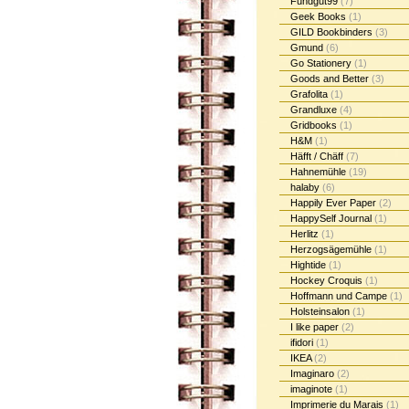
Fundgut99
(7)
Geek Books
(1)
GILD Bookbinders
(3)
Gmund
(6)
Go Stationery
(1)
Goods and Better
(3)
Grafolita
(1)
Grandluxe
(4)
Gridbooks
(1)
H&M
(1)
Häfft / Chäff
(7)
Hahnemühle
(19)
halaby
(6)
Happily Ever Paper
(2)
HappySelf Journal
(1)
Herlitz
(1)
Herzogsägemühle
(1)
Hightide
(1)
Hockey Croquis
(1)
Hoffmann und Campe
(1)
Holsteinsalon
(1)
I like paper
(2)
ifidori
(1)
IKEA
(2)
Imaginaro
(2)
imaginote
(1)
Imprimerie du Marais
(1)