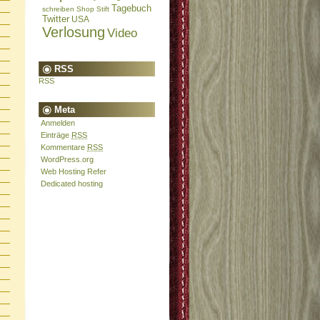
Tagebuch
schreiben
Shop
Stift
Twitter
USA
Verlosung
Video
RSS
RSS
Meta
Anmelden
Einträge
RSS
Kommentare
RSS
WordPress.org
Web Hosting Refer
Dedicated hosting