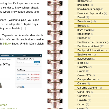
BomoArt
(1)
rning, but it’s important that you
bon matin
(1)
nd calendar to know what’s ahead.
bookbinders design
(1)
es would likely cause stress and
Botanical Paperworks
(2)
Bound
(1)
ndars. „Without a plan, you can’t
Brandbook
(48)
ust be adaptable,“ Taylor says.
Brepols
(1)
date your schedule. […]
brevi manu
(2)
Brockhaus
(1)
n Tag meist am Abend vorher durch.
Brunnen
(2)
eicht möchtet ihr euch durch meine
Buchbinderei Obermeier
(2
uch
E-Book
findet. Und ihr könnt gleich
Buchbinderei Rost
(12)
Buchproduktion Kühn
(1)
Buchwerker
(1)
byleedesign
(1)
c-art-a
(2)
Calepino
(2)
Calima
(2)
Calmeo365
(1)
Campo Marzio
(1)
Canteo
(1)
Caroline Gardner
(1)
Carta Pura
(1)
:
Cartesio
(3)
Cavallini
(1)
Cedon
(1)
werden
cewe
(2)