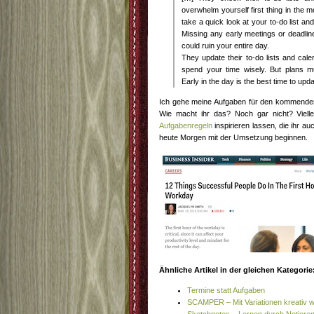
overwhelm yourself first thing in the mo
take a quick look at your to-do list a
Missing any early meetings or deadlin
could ruin your entire day.
They update their to-do lists and cale
spend your time wisely. But plans m
Early in the day is the best time to up
Ich gehe meine Aufgaben für den kommende
Wie macht ihr das? Noch gar nicht? Viell
Aufgabenregeln
inspirieren lassen, die ihr a
heute Morgen mit der Umsetzung beginnen.
Ähnliche Artikel in der gleichen Kategorie
Termine statt Aufgaben
SCAMPER – Mit Variationen kreativ 