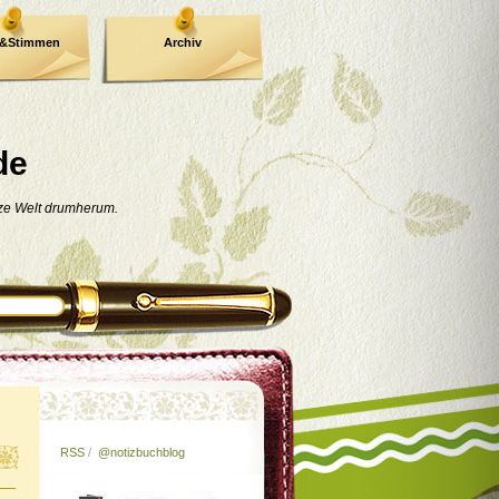
e&Stimmen
Archiv
de
nze Welt drumherum.
RSS
/
@notizbuchblog