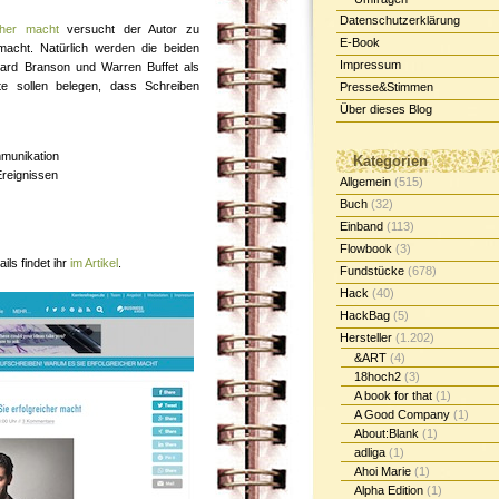
Datenschutzerklärung
cher macht
versucht der Autor zu
E-Book
 macht. Natürlich werden die beiden
Impressum
hard Branson und Warren Buffet als
te sollen belegen, dass Schreiben
Presse&Stimmen
Über dieses Blog
mmunikation
Kategorien
Ereignissen
Allgemein
(515)
Buch
(32)
Einband
(113)
Flowbook
(3)
ils findet ihr
im Artikel
.
Fundstücke
(678)
Hack
(40)
HackBag
(5)
Hersteller
(1.202)
&ART
(4)
18hoch2
(3)
A book for that
(1)
A Good Company
(1)
About:Blank
(1)
adliga
(1)
Ahoi Marie
(1)
Alpha Edition
(1)