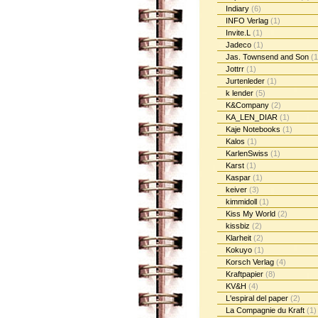
Indiary
(6)
INFO Verlag
(1)
Invite.L
(1)
Jadeco
(1)
Jas. Townsend and Son
(1
Jottrr
(1)
Jurtenleder
(1)
k lender
(5)
K&Company
(2)
KA_LEN_DIAR
(1)
Kaje Notebooks
(1)
Kalos
(1)
KarlenSwiss
(1)
Karst
(1)
Kaspar
(1)
keiver
(3)
kimmidoll
(1)
Kiss My World
(2)
kissbiz
(2)
Klarheit
(2)
Kokuyo
(1)
Korsch Verlag
(4)
Kraftpapier
(8)
KV&H
(4)
L'espiral del paper
(2)
La Compagnie du Kraft
(1)