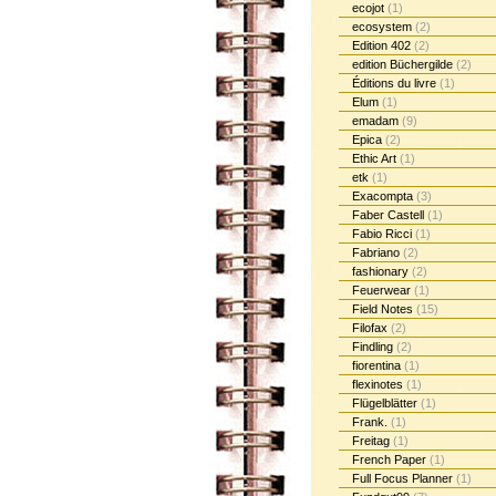
ecojot
(1)
ecosystem
(2)
Edition 402
(2)
edition Büchergilde
(2)
Éditions du livre
(1)
Elum
(1)
emadam
(9)
Epica
(2)
Ethic Art
(1)
etk
(1)
Exacompta
(3)
Faber Castell
(1)
Fabio Ricci
(1)
Fabriano
(2)
fashionary
(2)
Feuerwear
(1)
Field Notes
(15)
Filofax
(2)
Findling
(2)
fiorentina
(1)
flexinotes
(1)
Flügelblätter
(1)
Frank.
(1)
Freitag
(1)
French Paper
(1)
Full Focus Planner
(1)