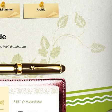
e&Stimmen
Archiv
de
nze Welt drumherum.
RSS
/
@notizbuchblog