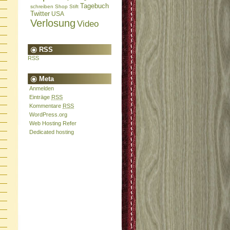
Tagebuch
schreiben
Shop
Stift
Twitter
USA
Verlosung
Video
RSS
RSS
Meta
Anmelden
Einträge
RSS
Kommentare
RSS
WordPress.org
Web Hosting Refer
Dedicated hosting