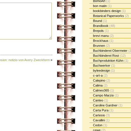
BomoArt
(1)
bon matin
(1)
bookbinders design
(1)
Botanical Paperworks
(2)
Bound
(1)
Brandbook
(48)
Brepols
(1)
brevi manu
(2)
Brockhaus
(1)
Brunnen
(2)
Buchbinderei Obermeier
(2
Buchbinderei Rost
(12)
sion: notizio von Avery Zweckform
»
Buchproduktion Kühn
(1)
Buchwerker
(1)
byleedesign
(1)
c-art-a
(2)
Calepino
(2)
Calima
(2)
Calmeo365
(1)
Campo Marzio
(1)
Canteo
(1)
Caroline Gardner
(1)
Carta Pura
(1)
Cartesio
(3)
Cavallini
(1)
Cedon
(1)
cewe
(2)