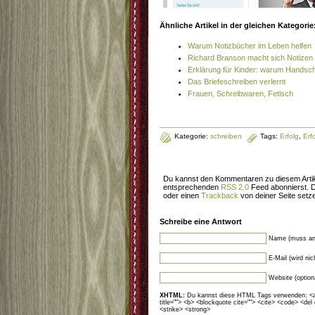
Ähnliche Artikel in der gleichen Kategorie
Warum Notizbücher im Leben helfen
Richard Branson macht sich Notizen
Erklärung für Kinder: warum Handschr
Das Briefeschreiben verlernt
Frauen, Schreibwaren, Fetisch
Kategorie:
schreiben
Tags:
Erfolg
,
Erf
Du kannst den Kommentaren zu diesem Artik
entsprechenden
RSS 2.0
Feed abonnierst. 
oder einen
Trackback
von deiner Seite setz
Schreibe eine Antwort
Name (muss an
E-Mail (wird ni
Website (option
XHTML:
Du kannst diese HTML Tags verwenden: <a hr
title=""> <b> <blockquote cite=""> <cite> <code> <del
<strike> <strong>