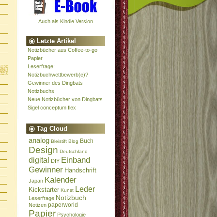
Auch als Kindle Version
Letzte Artikel
Notizbücher aus Coffee-to-go
Papier
Leserfrage:
Notizbuchwettbewerb(e)?
Gewinner des Dingbats
Notizbuchs
Neue Notizbücher von Dingbats
Sigel conceptum flex
Tag Cloud
analog
Buch
Bleistift
Blog
Design
Deutschland
Einband
digital
DIY
Gewinner
Handschrift
Kalender
Japan
Leder
Kickstarter
Kunst
Notizbuch
Leserfrage
paperworld
Notizen
Papier
Psychologie