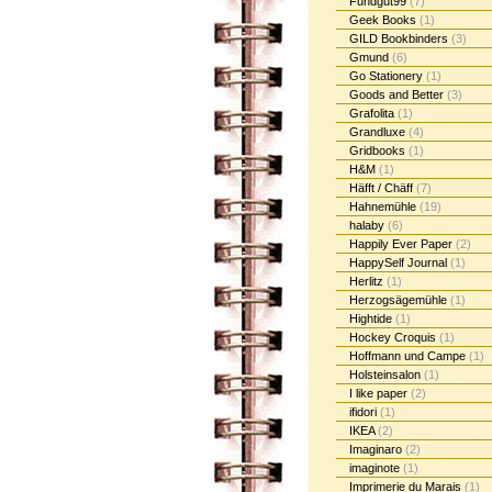
Fundgut99
(7)
Geek Books
(1)
GILD Bookbinders
(3)
Gmund
(6)
Go Stationery
(1)
Goods and Better
(3)
Grafolita
(1)
Grandluxe
(4)
Gridbooks
(1)
H&M
(1)
Häfft / Chäff
(7)
Hahnemühle
(19)
halaby
(6)
Happily Ever Paper
(2)
HappySelf Journal
(1)
Herlitz
(1)
Herzogsägemühle
(1)
Hightide
(1)
Hockey Croquis
(1)
Hoffmann und Campe
(1)
Holsteinsalon
(1)
I like paper
(2)
ifidori
(1)
IKEA
(2)
Imaginaro
(2)
imaginote
(1)
Imprimerie du Marais
(1)