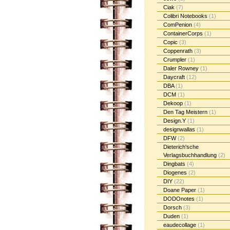
Ciak
(7)
Colibri Notebooks
(1)
ComPenion
(4)
ContainerCorps
(1)
Copic
(3)
Coppenrath
(3)
Crumpler
(1)
Daler Rowney
(1)
Daycraft
(12)
DBA
(1)
DCM
(1)
Dekoop
(1)
Den Tag Meistern
(1)
Design.Y
(1)
designwallas
(1)
DFW
(2)
Dieterich'sche
Verlagsbuchhandlung
(2)
Dingbats
(4)
Diogenes
(2)
DIY
(22)
Doane Paper
(1)
DODOnotes
(1)
Dorsch
(3)
Duden
(1)
eaudecollage
(1)