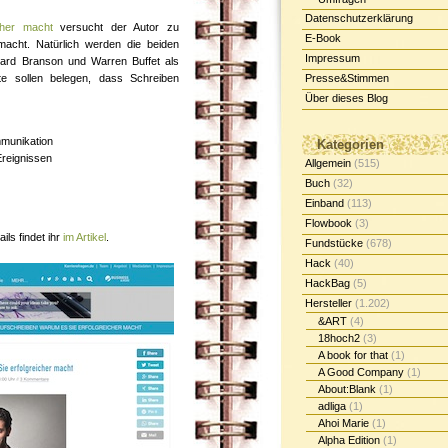
Datenschutzerklärung
cher macht
versucht der Autor zu
E-Book
 macht. Natürlich werden die beiden
Impressum
hard Branson und Warren Buffet als
te sollen belegen, dass Schreiben
Presse&Stimmen
Über dieses Blog
mmunikation
Kategorien
Ereignissen
Allgemein
(515)
Buch
(32)
Einband
(113)
Flowbook
(3)
ils findet ihr
im Artikel
.
Fundstücke
(678)
Hack
(40)
HackBag
(5)
Hersteller
(1.202)
&ART
(4)
18hoch2
(3)
A book for that
(1)
A Good Company
(1)
About:Blank
(1)
adliga
(1)
Ahoi Marie
(1)
Alpha Edition
(1)