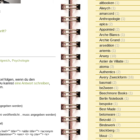
altbooken
(1)
Alwych
(1)
:
amarcord
(1)
Anthropologie
(1)
apica
(2)
Appointed
(2)
ift?
Arche Blancs
(1)
Archie Grand
(1)
arsedition
(1)
artemis
(1)
Arwey
(10)
olgreich
,
Psychologie
Astier de Villatte
(1)
atoma
(3)
Authentics
(2)
Avery Zweckform
(16)
el folgen, wenn du den
basmati
(2)
Du kannst
eine Antwort schreiben
,
en.
be2ween
(1)
Beechmore Books
(1)
Berlin Notebook
(1)
bespoke
(1)
gegeben werden)
Best Made
(1)
betonware
(1)
cht veröffentlicht , muss angegeben werden)
Betzold
(2)
al)
Bindewerk
(7)
blockberg
(3)
ef="" title=""> <abbr title=""> <acronym
 datetime=""> <em> <i> <q cite=""> <s>
bluuz
(2)