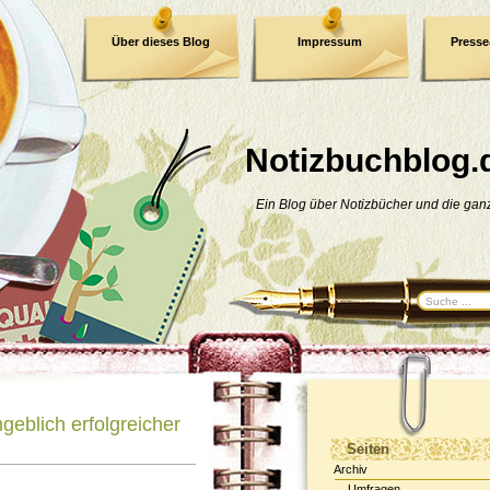
Über dieses Blog
Impressum
Press
E-Book
Datenschutzerklärung
Notizbuchblog.
Ein Blog über Notizbücher und die ga
eblich erfolgreicher
Seiten
Archiv
Umfragen