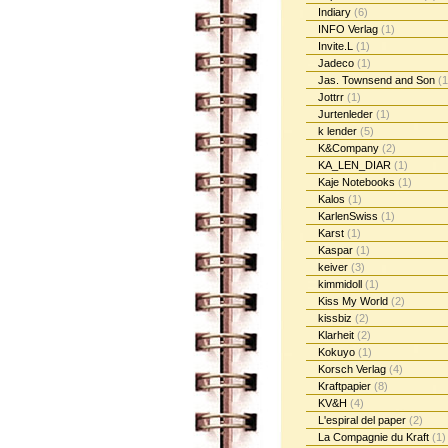
Indiary
(6)
INFO Verlag
(1)
Invite.L
(1)
Jadeco
(1)
Jas. Townsend and Son
(1
Jottrr
(1)
Jurtenleder
(1)
k lender
(5)
K&Company
(2)
KA_LEN_DIAR
(1)
Kaje Notebooks
(1)
Kalos
(1)
KarlenSwiss
(1)
Karst
(1)
Kaspar
(1)
keiver
(3)
kimmidoll
(1)
Kiss My World
(2)
kissbiz
(2)
Klarheit
(2)
Kokuyo
(1)
Korsch Verlag
(4)
Kraftpapier
(8)
KV&H
(4)
L'espiral del paper
(2)
La Compagnie du Kraft
(1)