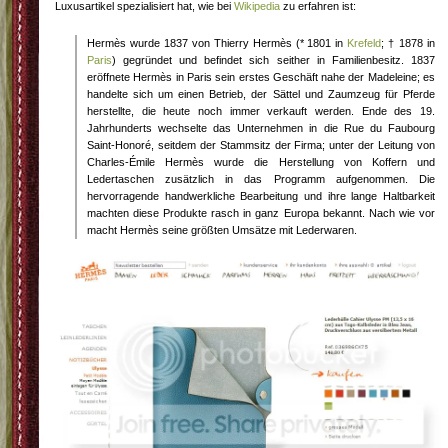
Luxusartikel spezialisiert hat, wie bei
Wikipedia
zu erfahren ist:
Hermès wurde 1837 von Thierry Hermès (* 1801 in
Krefeld
; † 1878 in
Paris
) gegründet und befindet sich seither in Familienbesitz. 1837
eröffnete Hermès in Paris sein erstes Geschäft nahe der Madeleine; es
handelte sich um einen Betrieb, der Sättel und Zaumzeug für Pferde
herstellte, die heute noch immer verkauft werden. Ende des 19.
Jahrhunderts wechselte das Unternehmen in die Rue du Faubourg
Saint-Honoré, seitdem der Stammsitz der Firma; unter der Leitung von
Charles-Émile Hermès wurde die Herstellung von Koffern und
Ledertaschen zusätzlich in das Programm aufgenommen. Die
hervorragende handwerkliche Bearbeitung und ihre lange Haltbarkeit
machten diese Produkte rasch in ganz Europa bekannt. Nach wie vor
macht Hermès seine größten Umsätze mit Lederwaren.