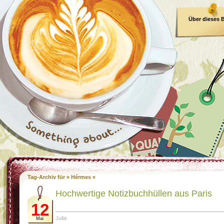
Über dieses 
E-Book
Tag-Archiv für » Hérmes «
Hochwertige Notizbuchhüllen aus Paris
12
Julia
Mai