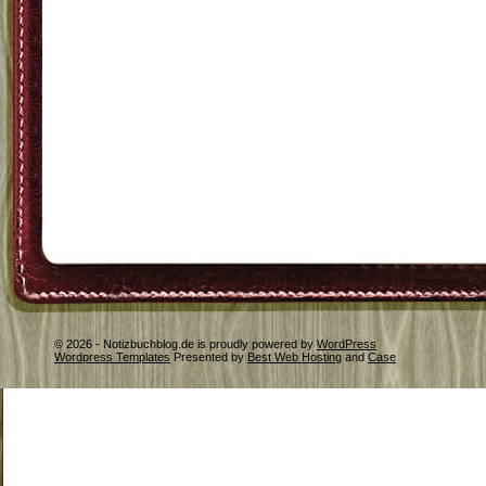
© 2026 - Notizbuchblog.de is proudly powered by
WordPress
Wordpress Templates
Presented by
Best Web Hosting
and
Case