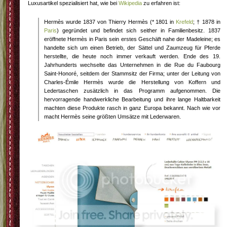
Luxusartikel spezialisiert hat, wie bei
Wikipedia
zu erfahren ist:
Hermès wurde 1837 von Thierry Hermès (* 1801 in
Krefeld
; † 1878 in
Paris
) gegründet und befindet sich seither in Familienbesitz. 1837
eröffnete Hermès in Paris sein erstes Geschäft nahe der Madeleine; es
handelte sich um einen Betrieb, der Sättel und Zaumzeug für Pferde
herstellte, die heute noch immer verkauft werden. Ende des 19.
Jahrhunderts wechselte das Unternehmen in die Rue du Faubourg
Saint-Honoré, seitdem der Stammsitz der Firma; unter der Leitung von
Charles-Émile Hermès wurde die Herstellung von Koffern und
Ledertaschen zusätzlich in das Programm aufgenommen. Die
hervorragende handwerkliche Bearbeitung und ihre lange Haltbarkeit
machten diese Produkte rasch in ganz Europa bekannt. Nach wie vor
macht Hermès seine größten Umsätze mit Lederwaren.