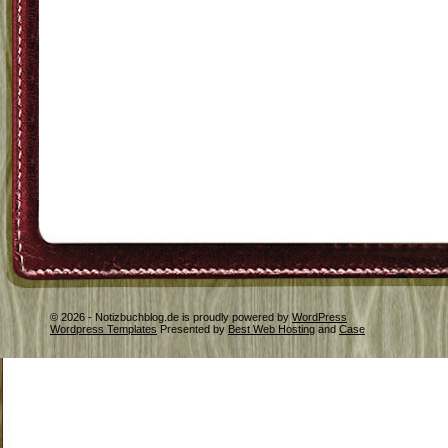
© 2026 - Notizbuchblog.de is proudly powered by
WordPress
Wordpress Templates
Presented by
Best Web Hosting
and
Case