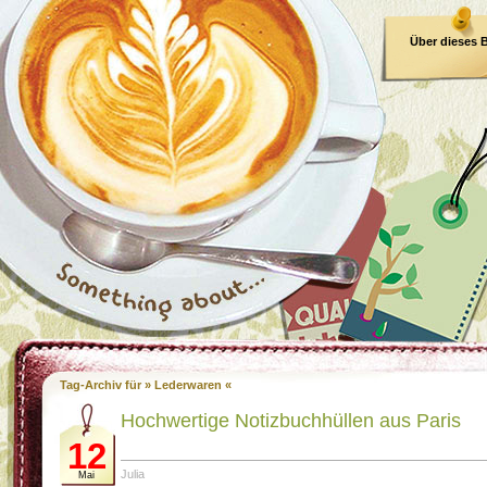
Über dieses 
E-Book
Tag-Archiv für » Lederwaren «
Hochwertige Notizbuchhüllen aus Paris
12
Julia
Mai