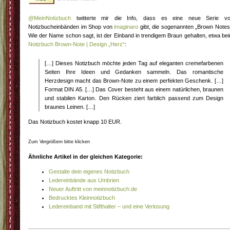
@MeinNotizbuch
twitterte mir die Info, dass es eine neue Serie v
Notizbucheinbänden im Shop von
imaginaro
gibt, die sogenannten „Brown Notes
Wie der Name schon sagt, ist der Einband in trendigem Braun gehalten, etwa be
Notizbuch Brown-Note | Design „Herz“
:
[…] Dieses Notizbuch möchte jeden Tag auf eleganten cremefarbenen
Seiten Ihre Ideen und Gedanken sammeln. Das romantische
Herzdesign macht das Brown-Note zu einem perfekten Geschenk. […]
Format DIN A5. […] Das Cover besteht aus einem natürlichen, braunen
und stabilen Karton. Den Rücken ziert farblich passend zum Design
braunes Leinen. […]
Das Notizbuch kostet knapp 10 EUR.
Zum Vergrößern bitte klicken
Ähnliche Artikel in der gleichen Kategorie:
Gestalte dein eigenes Notizbuch
Ledereinbände aus Umbrien
Neuer Auftritt von meinnotizbuch.de
Bedrucktes Kleinnotizbuch
Ledereinband mit Stifthalter – und eine Verlosung