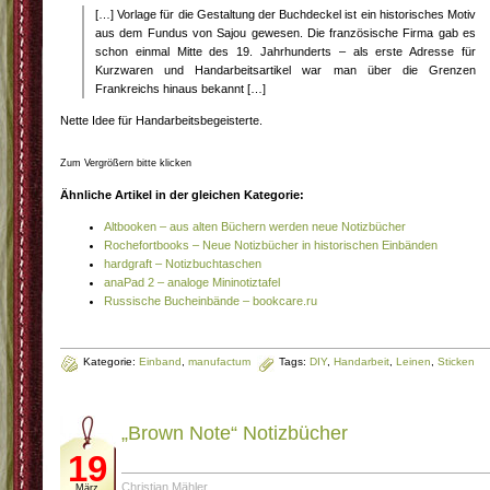
[…] Vorlage für die Gestaltung der Buchdeckel ist ein historisches Motiv
aus dem Fundus von Sajou gewesen. Die französische Firma gab es
schon einmal Mitte des 19. Jahrhunderts – als erste Adresse für
Kurzwaren und Handarbeitsartikel war man über die Grenzen
Frankreichs hinaus bekannt […]
Nette Idee für Handarbeitsbegeisterte.
Zum Vergrößern bitte klicken
Ähnliche Artikel in der gleichen Kategorie:
Altbooken – aus alten Büchern werden neue Notizbücher
Rochefortbooks – Neue Notizbücher in historischen Einbänden
hardgraft – Notizbuchtaschen
anaPad 2 – analoge Mininotiztafel
Russische Bucheinbände – bookcare.ru
Kategorie:
Einband
,
manufactum
Tags:
DIY
,
Handarbeit
,
Leinen
,
Sticken
„Brown Note“ Notizbücher
19
Christian Mähler
März