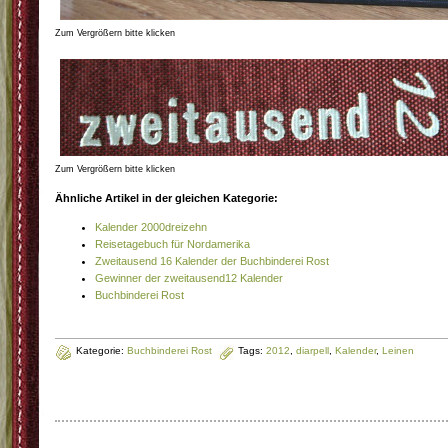
Zum Vergrößern bitte klicken
Zum Vergrößern bitte klicken
Ähnliche Artikel in der gleichen Kategorie:
Kalender 2000dreizehn
Reisetagebuch für Nordamerika
Zweitausend 16 Kalender der Buchbinderei Rost
Gewinner der zweitausend12 Kalender
Buchbinderei Rost
Kategorie:
Buchbinderei Rost
Tags:
2012
,
diarpell
,
Kalender
,
Leinen