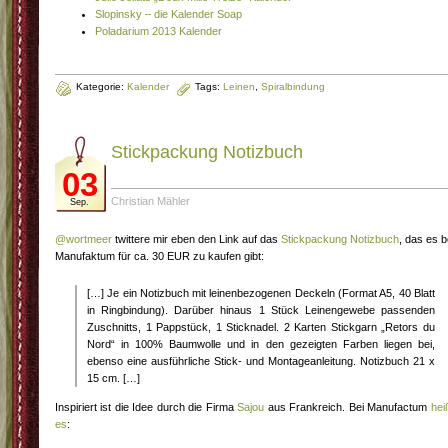
Slopinsky – die Kalender Soap
Poladarium 2013 Kalender
Kategorie:
Kalender
Tags:
Leinen
,
Spiralbindung
Stickpackung Notizbuch
03
Christian Mähler
Sep.
@wortmeer
twittere mir eben den Link auf das
Stickpackung Notizbuch
, das es b
Manufaktum für ca. 30 EUR zu kaufen gibt:
[…] Je ein Notizbuch mit leinenbezogenen Deckeln (Format A5, 40 Blatt
in Ringbindung). Darüber hinaus 1 Stück Leinengewebe passenden
Zuschnitts, 1 Pappstück, 1 Sticknadel. 2 Karten Stickgarn „Retors du
Nord“ in 100% Baumwolle und in den gezeigten Farben liegen bei,
ebenso eine ausführliche Stick- und Montageanleitung. Notizbuch 21 x
15 cm. […]
Inspiriert ist die Idee durch die Firma
Sajou
aus Frankreich. Bei Manufactum
hei
es
: