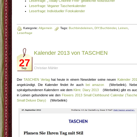
Leserfrage: „Totally Chlorine Free“ gebleichte Notizbücher
Leserfrage: Veganer Taschenkalender
Leserfrage: Individueller Fotokalender
Kategorie:
Allgemein
Tags:
Buchbindeleinen
,
DIY;Buchbinder
,
Leinen
,
Leserfrage
Kalender 2013 von TASCHEN
27
Christian Mähler
Sep.
Der
TASCHEN Verlag
hat heute in einem Newsletter seine neuen
Kalender 20
angekündigt. Die Kalender findet ihr auch
bei amazon
(Werbelink). Neb
spiralgebundenen Kalendern wie dem
Klimt. Diary 2013
(Werbelink) gibt es au
in Leinen gebundene wie den
Flowers 2013 Small Clothbound Calendar (Tasch
Small Deluxe Diary)
(Werbelink)