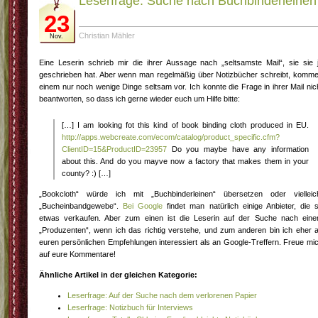
Leserfrage: Suche nach Buchbinderleinen
23
Christian Mähler
Nov.
Eine Leserin schrieb mir die ihrer Aussage nach „seltsamste Mail“, sie sie 
geschrieben hat. Aber wenn man regelmäßig über Notizbücher schreibt, komm
einem nur noch wenige Dinge seltsam vor. Ich konnte die Frage in ihrer Mail nic
beantworten, so dass ich gerne wieder euch um Hilfe bitte:
[…] I am looking fot this kind of book binding cloth produced in EU.
http://apps.webcreate.com/ecom/catalog/product_specific.cfm?
ClientID=15&ProductID=23957
Do you maybe have any information
about this. And do you mayve now a factory that makes them in your
county? :) […]
„Bookcloth“ würde ich mit „Buchbinderleinen“ übersetzen oder vielleic
„Bucheinbandgewebe“.
Bei Google
findet man natürlich einige Anbieter, die 
etwas verkaufen. Aber zum einen ist die Leserin auf der Suche nach ein
„Produzenten“, wenn ich das richtig verstehe, und zum anderen bin ich eher 
euren persönlichen Empfehlungen interessiert als an Google-Treffern. Freue mi
auf eure Kommentare!
Ähnliche Artikel in der gleichen Kategorie:
Leserfrage: Auf der Suche nach dem verlorenen Papier
Leserfrage: Notizbuch für Interviews