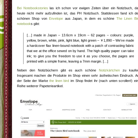
Bei Notebookstories
las ich schon vor ewigen Zeiten über ein Notizbuch, d
heute nicht mehr aufzufinden ist, das PH Notizbuch. Stattdessen fand ich d
schönen Shop von
Envelope
aus Japan, in dem es schöne
The Linen Bi
notebook
s gibt:
[…] made in Japan – 13.6cm x 19cm – 62 pages – colours: purple,
yellow, brown, white, pink, light blue, light green – ￥1,890 – We’ve made
a hardcover flax linen-bound notebook with a patch of contrasting fabric
that we at the office sewed on by hand. The high quality paper can take
ink; to give you the freedom to use it as you choose, the pages are
printed with a simple frame, leaving a 7mm margin. […]
Neben den Notizbüchern gibt es auch schöne
Notizkärtchen
zu kaufe
Insgesamt machen die Produkte im Shop einen sehr ästhetischen Eindruck. A
der Seite der Marke
the linen bird
im Shop findet ihr (nach unten scrollen!) ei
Reihe weiterer Papeterieartikel.