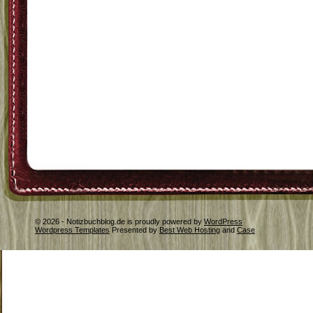
© 2026 - Notizbuchblog.de is proudly powered by
WordPress
Wordpress Templates
Presented by
Best Web Hosting
and
Case