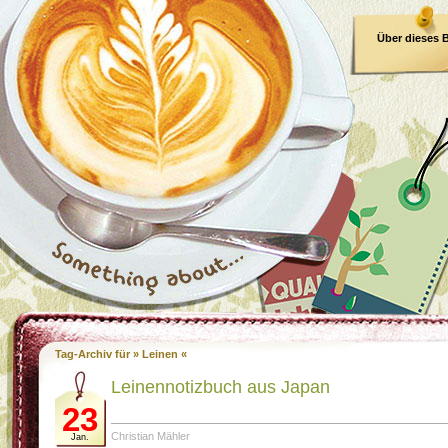
Über dieses 
E-Book
Tag-Archiv für » Leinen «
Leinennotizbuch aus Japan
23
Christian Mähler
Jan.