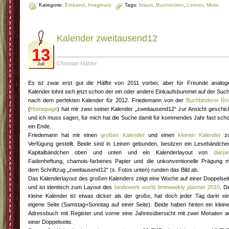
Kategorie:
Einband
,
Imaginaro
Tags:
braun
,
Buchrücken
,
Leinen
,
Motiv
Kalender zweitausend12
13
Christian Mähler
Juli
Es ist zwar erst gut die Hälfte von 2011 vorbei, aber für Freunde analog
Kalender lohnt sich jetzt schon der ein oder andere Einkaufsbummel auf der Suc
nach dem perfekten Kalender für 2012. Friedemann von der
Buchbinderei Ro
(
Homepage
) hat mir zwei seiner Kalender „zweitausend12“ zur Ansicht geschic
und ich muss sagen, für mich hat die Suche damit für kommendes Jahr fast sch
ein Ende.
Friedemann hat mir einen
großen Kalender
und einen
kleinen Kalender
zu
Verfügung gestellt. Beide sind in Leinen gebunden, besitzen ein Lesebändche
Kapitalbändchen oben und unten und ein Kalenderlayout von
diarpel
Fadenheftung, chamois-farbenes Papier und die unkonventionelle Prägung m
dem Schriftzug „zweitausend12“ (s. Fotos unten) runden das Bild ab.
Das Kalenderlayout des großen Kalenders zeigt eine Woche auf einer Doppelsei
und ist identisch zum Layout des
bindewerk world timeweekly planner 2010
. D
kleine Kalender ist etwas dicker als der große, hat doch jeder Tag darin ei
eigene Seite (Samstag+Sonntag auf einer Seite). Beide haben hinten ein klein
Adressbuch mit Register und vorne eine Jahresübersicht mit zwei Monaten a
einer Doppelseite.