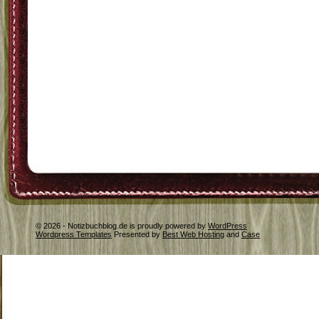
© 2026 - Notizbuchblog.de is proudly powered by
WordPress
Wordpress Templates
Presented by
Best Web Hosting
and
Case