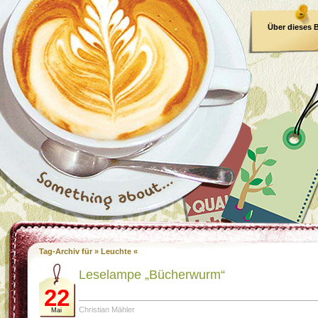
Über dieses 
E-Book
Tag-Archiv für » Leuchte «
Leselampe „Bücherwurm“
22
Christian Mähler
Mai