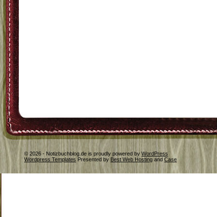
© 2026 - Notizbuchblog.de is proudly powered by
WordPress
Wordpress Templates
Presented by
Best Web Hosting
and
Case