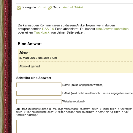
Kategorie:
Kunst
Tags:
Istanbul
,
Türkei
Du kannst den Kommentaren zu diesem Artikel folgen, wenn du den
entsprechenden
RSS 2.0
Feed abonnierst. Du kannst
eine Antwort schreiben
,
oder einen
Trackback
von deiner Seite setzen.
Eine Antwort
Jürgen
8. März 2012 um 16:53 Uhr
Absolut genial!
Schreibe eine Antwort
Name (muss angegeben werden)
E-Mail (wird nicht veröffentlicht , muss angegeben werde
Website (optional)
XHTML:
Du kannst diese HTML Tags verwenden: <a href="" title=""> <abbr title=""> <acronym
title=""> <b> <blockquote cite=""> <cite> <code> <del datetime=""> <em> <i> <q cite=""> <s>
<strike> <strong>