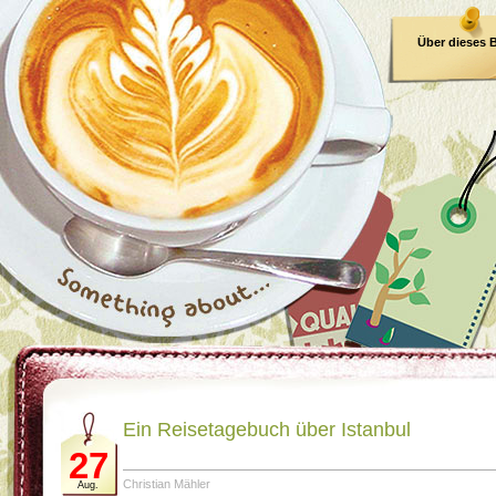
Über dieses 
E-Book
Ein Reisetagebuch über Istanbul
27
Christian Mähler
Aug.