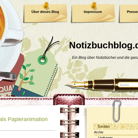
Über dieses Blog
Impressum
Press
E-Book
Datenschutzerklärung
Notizbuchblog.
Ein Blog über Notizbücher und die ga
ls Papieranimation
Seiten
Archiv
Umfragen