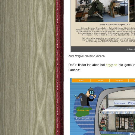
Zum Vergrößern bitte klicken
Dafür findet ihr aber bei
spyy.de
die genaue
Ladens: