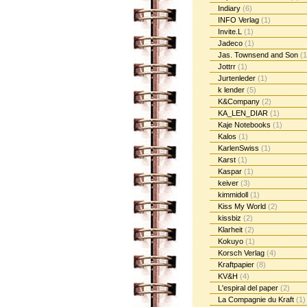
Indiary
(6)
INFO Verlag
(1)
Invite.L
(1)
Jadeco
(1)
Jas. Townsend and Son
(1
Jottrr
(1)
Jurtenleder
(1)
k lender
(5)
K&Company
(2)
KA_LEN_DIAR
(1)
Kaje Notebooks
(1)
Kalos
(1)
KarlenSwiss
(1)
Karst
(1)
Kaspar
(1)
keiver
(3)
kimmidoll
(1)
Kiss My World
(2)
kissbiz
(2)
Klarheit
(2)
Kokuyo
(1)
Korsch Verlag
(4)
Kraftpapier
(8)
KV&H
(4)
L'espiral del paper
(2)
La Compagnie du Kraft
(1)