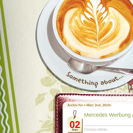
Archiv für » März 2nd, 2010«
Mercedes Werbung a
02
Christian Mähler
März