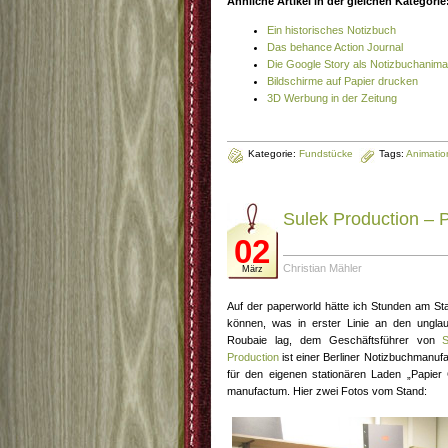
Ähnliche Artikel in der gleichen Kategorie
Ein historisches Notizbuch
Das behance Action Journal
Die Google Story als Notizbuchanima
Bildschirme auf Papier drucken
3D Werbung in der Zeitung
Kategorie:
Fundstücke
Tags:
Animatio
Sulek Production – 
02
Christian Mähler
März
Auf der paperworld hätte ich Stunden am St
können, was in erster Linie an den ungla
Roubaie lag, dem Geschäftsführer von
S
Production
ist einer Berliner Notizbuchmanuf
für den eigenen stationären Laden „Papier
manufactum. Hier zwei Fotos vom Stand: