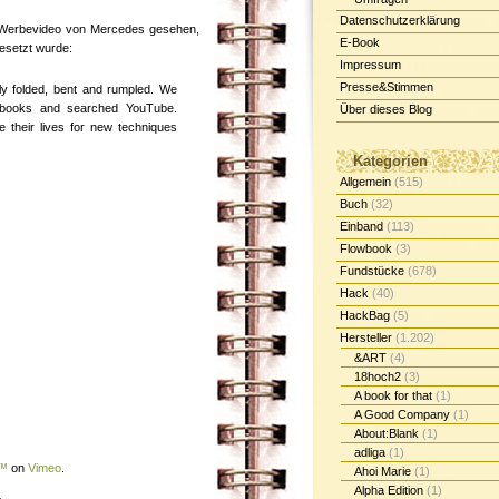
Datenschutzerklärung
 Werbevideo von Mercedes gesehen,
E-Book
setzt wurde:
Impressum
Presse&Stimmen
ily folded, bent and rumpled. We
h books and searched YouTube.
Über dieses Blog
e their lives for new techniques
Kategorien
Allgemein
(515)
Buch
(32)
Einband
(113)
Flowbook
(3)
Fundstücke
(678)
Hack
(40)
HackBag
(5)
Hersteller
(1.202)
&ART
(4)
18hoch2
(3)
A book for that
(1)
A Good Company
(1)
About:Blank
(1)
adliga
(1)
t™
on
Vimeo
.
Ahoi Marie
(1)
Alpha Edition
(1)