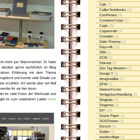
Ciak
(7)
Colibri Notebooks
(1)
ComPenion
(4)
ContainerCorps
(1)
Copic
(3)
Coppenrath
(3)
Crumpler
(1)
Daler Rowney
(1)
Daycraft
(12)
DBA
(1)
DCM
(1)
cht mehr per Mail erreichen. Er hatte
Dekoop
(1)
h darüber gerne ausführlich im Blog
Den Tag Meistern
(1)
 Jahren Erfahrung mit dem Thema
Design.Y
(1)
ngelernt und konnte viele Details zur
designwallas
(1)
te erzählen. Ich werde aber am Ball
DFW
(2)
erdet ihr sie hier lesen.
Dieterich'sche
det ihr viele Fotos der Werkstatt und
Verlagsbuchhandlung
(2)
 gibt es zum stationären Laden
keine
Dingbats
(4)
Diogenes
(2)
DIY
(22)
Doane Paper
(1)
DODOnotes
(1)
Dorsch
(3)
Duden
(1)
eaudecollage
(1)