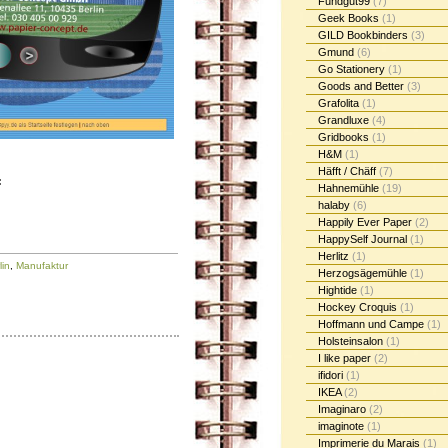
Fundgut99
(7)
Geek Books
(1)
GILD Bookbinders
(3)
Gmund
(6)
Go Stationery
(1)
Goods and Better
(3)
Grafolita
(1)
Grandluxe
(4)
Gridbooks
(1)
H&M
(1)
Häfft / Chäff
(7)
:
Hahnemühle
(19)
halaby
(6)
Happily Ever Paper
(2)
HappySelf Journal
(1)
Herlitz
(1)
lin
,
Manufaktur
Herzogsägemühle
(1)
Hightide
(1)
Hockey Croquis
(1)
Hoffmann und Campe
(1)
Holsteinsalon
(1)
I like paper
(2)
ifidori
(1)
IKEA
(2)
Imaginaro
(2)
imaginote
(1)
Imprimerie du Marais
(1)