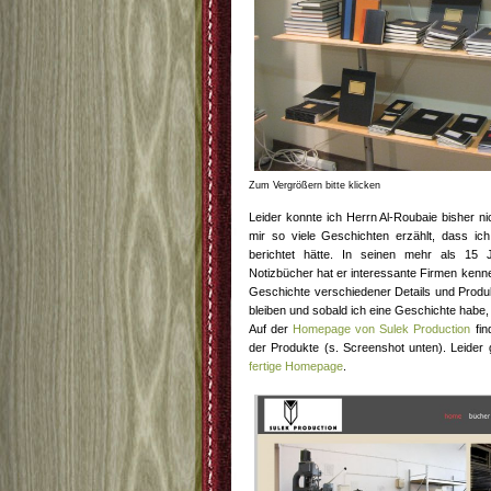
Zum Vergrößern bitte klicken
Leider konnte ich Herrn Al-Roubaie bisher ni
mir so viele Geschichten erzählt, dass ic
berichtet hätte. In seinen mehr als 15
Notizbücher hat er interessante Firmen kenne
Geschichte verschiedener Details und Produk
bleiben und sobald ich eine Geschichte habe, w
Auf der
Homepage von Sulek Production
fin
der Produkte (s. Screenshot unten). Leider
fertige Homepage
.