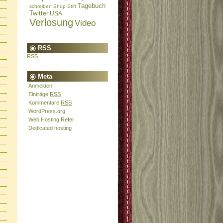
Tagebuch
schreiben
Shop
Stift
Twitter
USA
Verlosung
Video
RSS
RSS
Meta
Anmelden
Einträge
RSS
Kommentare
RSS
WordPress.org
Web Hosting Refer
Dedicated hosting