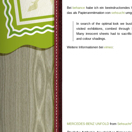
Bei
behance
habe ich ein beeindruckendes
das als Papieranmitmation von
sehsucht
umge
In search of the optimal look we bus
visited exhibitions, combed throug
Many innocent sheets had to sacrific
and colour shadings.
Weitere Informationen bei
vimeo
:
MERCEDES-BENZ UNFOLD
from
Sehsuch