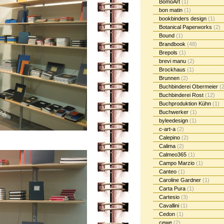
BomoArt
(1)
bon matin
(1)
bookbinders design
(1)
Botanical Paperworks
(2)
Bound
(1)
Brandbook
(48)
Brepols
(1)
brevi manu
(2)
Brockhaus
(1)
Brunnen
(2)
Buchbinderei Obermeier
(2
Buchbinderei Rost
(12)
Buchproduktion Kühn
(1)
Buchwerker
(1)
byleedesign
(1)
c-art-a
(2)
Calepino
(2)
Calima
(2)
Calmeo365
(1)
Campo Marzio
(1)
Canteo
(1)
Caroline Gardner
(1)
Carta Pura
(1)
Cartesio
(3)
Cavallini
(1)
Cedon
(1)
cewe
(2)