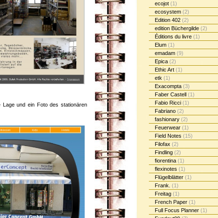
ecojot
(1)
ecosystem
(2)
Edition 402
(2)
edition Büchergilde
(2)
Éditions du livre
(1)
Elum
(1)
emadam
(9)
Epica
(2)
Ethic Art
(1)
etk
(1)
Exacompta
(3)
Faber Castell
(1)
Fabio Ricci
(1)
 Lage und ein Foto des stationären
Fabriano
(2)
fashionary
(2)
Feuerwear
(1)
Field Notes
(15)
Filofax
(2)
Findling
(2)
fiorentina
(1)
flexinotes
(1)
Flügelblätter
(1)
Frank.
(1)
Freitag
(1)
French Paper
(1)
Full Focus Planner
(1)