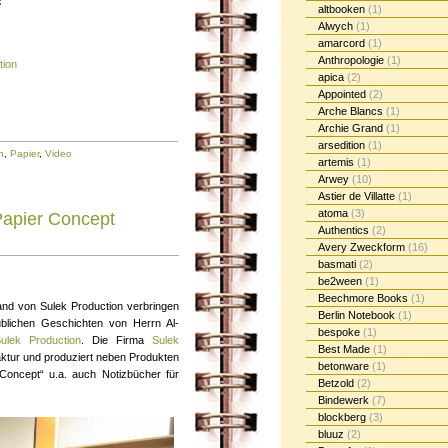
:
altbooken
(1)
Alwych
(1)
amarcord
(1)
Anthropologie
(1)
tion
apica
(2)
Appointed
(2)
Arche Blancs
(1)
Archie Grand
(1)
arsedition
(1)
n
,
Papier
,
Video
artemis
(1)
Arwey
(10)
Astier de Villatte
(1)
atoma
(3)
Papier Concept
Authentics
(2)
Avery Zweckform
(16)
basmati
(2)
be2ween
(1)
Beechmore Books
(1)
and von Sulek Production verbringen
Berlin Notebook
(1)
ublichen Geschichten von Herrn Al-
bespoke
(1)
ulek Production
. Die Firma
Sulek
Best Made
(1)
aktur und produziert neben Produkten
betonware
(1)
 Concept“ u.a. auch Notizbücher für
Betzold
(2)
Bindewerk
(7)
blockberg
(3)
bluuz
(2)