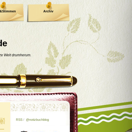
e&Stimmen
Archiv
de
nze Welt drumherum.
RSS
/
@notizbuchblog