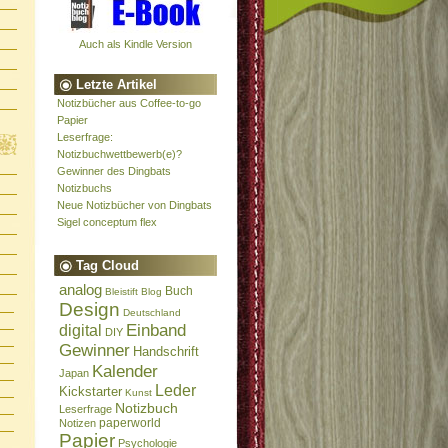
Auch als Kindle Version
Letzte Artikel
Notizbücher aus Coffee-to-go
Papier
Leserfrage:
Notizbuchwettbewerb(e)?
Gewinner des Dingbats
Notizbuchs
Neue Notizbücher von Dingbats
Sigel conceptum flex
Tag Cloud
analog
Buch
Bleistift
Blog
Design
Deutschland
Einband
digital
DIY
Gewinner
Handschrift
Kalender
Japan
Leder
Kickstarter
Kunst
Notizbuch
Leserfrage
paperworld
Notizen
Papier
Psychologie