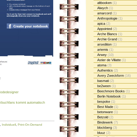
altbooken
(1)
Alwych
(1)
amarcord
(1)
Anthropologie
(1)
apica
(2)
Appointed
(2)
Arche Blancs
(1)
Archie Grand
(1)
arsedition
(1)
artemis
(1)
Arwey
(10)
Astier de Villatte
(1)
atoma
(3)
Authentics
(2)
Avery Zweckform
(16)
:
basmati
(2)
be2ween
(1)
Beechmore Books
(1)
Modedesigner
Berlin Notebook
(1)
bespoke
(1)
izbuchfans kommt automatisch
Best Made
(1)
betonware
(1)
Betzold
(2)
Bindewerk
(7)
,
Individuell
,
Print-On-Demand
blockberg
(3)
bluuz
(2)