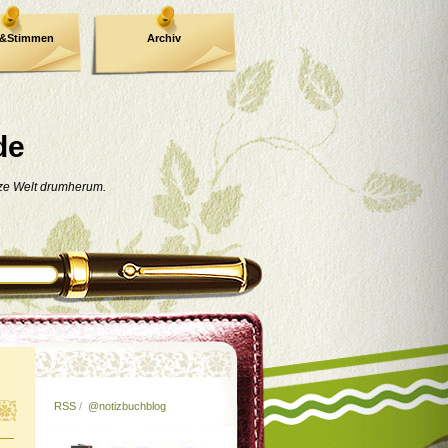
e&Stimmen
Archiv
de
nze Welt drumherum.
RSS
/
@notizbuchblog