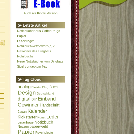
Auch als Kindle Version
Letzte Artikel
Notizbücher aus Coffee-to-go
Papier
Leserfrage:
Notizbuchwettbewerb(e)?
Gewinner des Dingbats
Notizbuchs
Neue Notizbücher von Dingbats
Sigel conceptum flex
Tag Cloud
analog
Buch
Bleistift
Blog
Design
Deutschland
Einband
digital
DIY
Gewinner
Handschrift
Kalender
Japan
Leder
Kickstarter
Kunst
Notizbuch
Leserfrage
paperworld
Notizen
Papier
Psychologie