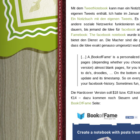
Mit dem
TweetNotebook
kann man ein Notizbu
eigenen Tweets enthält. Ich hatte im Januar
Ein Notizbuch mit den eigenen Tweets
. Es
andere soziale Netzwerke funktionieren 
dauern, bis jemand die Idee für
facebook
an
Famebook: The facebook notebook
wurde i
bietet den Dienst an. Die Macher sind die
dass die Idee exakt genauso umgesetzt wurd
[…] A ‚BookofFame‘ is a personalized
pages (depending whether you choos
version) almost blank pages, for you to 
to do’s, droodles, … On the bottom of
update and its timestamp. So on every p
your facebook-history. Sometimes fun
Die Hardcover Version soll $18 bzw. €18 kos
€14 – dazu kommen noch Steuern und Ve
BookOfFame
Seite: