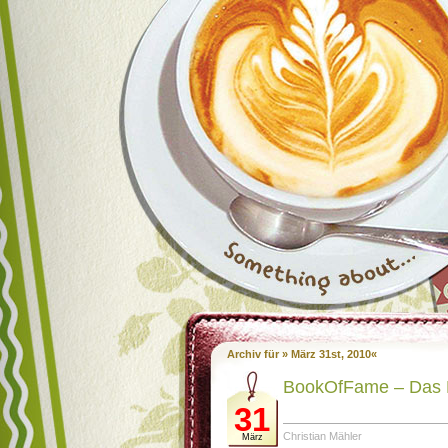
Archiv für » März 31st, 2010«
BookOfFame – Das 
31
Christian Mähler
März