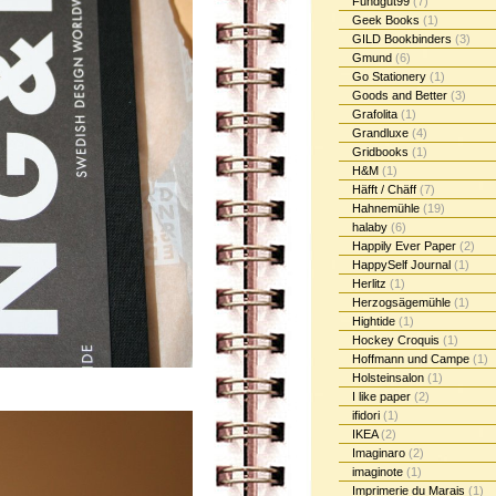
Fundgut99
(7)
Geek Books
(1)
GILD Bookbinders
(3)
Gmund
(6)
Go Stationery
(1)
Goods and Better
(3)
Grafolita
(1)
Grandluxe
(4)
Gridbooks
(1)
H&M
(1)
Häfft / Chäff
(7)
Hahnemühle
(19)
halaby
(6)
Happily Ever Paper
(2)
HappySelf Journal
(1)
Herlitz
(1)
Herzogsägemühle
(1)
Hightide
(1)
Hockey Croquis
(1)
Hoffmann und Campe
(1)
Holsteinsalon
(1)
I like paper
(2)
ifidori
(1)
IKEA
(2)
Imaginaro
(2)
imaginote
(1)
Imprimerie du Marais
(1)