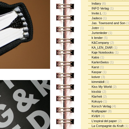
Indiary
(6)
INFO Verlag
(1)
Invite.L
(1)
Jadeco
(1)
Jas. Townsend and Son
(1
Jottrr
(1)
Jurtenleder
(1)
k lender
(5)
K&Company
(2)
KA_LEN_DIAR
(1)
Kaje Notebooks
(1)
Kalos
(1)
KarlenSwiss
(1)
Karst
(1)
Kaspar
(1)
keiver
(3)
kimmidoll
(1)
Kiss My World
(2)
kissbiz
(2)
Klarheit
(2)
Kokuyo
(1)
Korsch Verlag
(4)
Kraftpapier
(8)
KV&H
(4)
L'espiral del paper
(2)
La Compagnie du Kraft
(1)