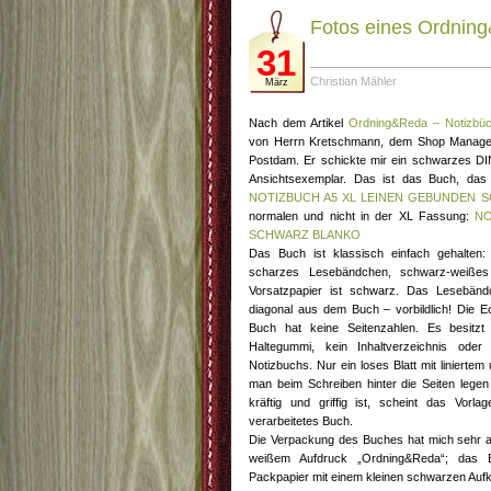
Fotos eines Ordnin
31
Christian Mähler
März
Nach dem Artikel
Ordning&Reda – Notizbü
von Herrn Kretschmann, dem Shop Manag
Postdam. Er schickte mir ein schwarzes DI
Ansichtsexemplar. Das ist das Buch, das 
NOTIZBUCH A5 XL LEINEN GEBUNDEN 
normalen und nicht in der XL Fassung:
NO
SCHWARZ BLANKO
Das Buch ist klassisch einfach gehalten:
scharzes Lesebändchen, schwarz-weißes 
Vorsatzpapier ist schwarz. Das Lesebänd
diagonal aus dem Buch – vorbildlich! Die 
Buch hat keine Seitenzahlen. Es besitzt
Haltegummi, kein Inhaltverzeichnis ode
Notizbuchs. Nur ein loses Blatt mit liniertem
man beim Schreiben hinter die Seiten lege
kräftig und griffig ist, scheint das Vorla
verarbeitetes Buch.
Die Verpackung des Buches hat mich sehr 
weißem Aufdruck „Ordning&Reda“; das B
Packpapier mit einem kleinen schwarzen Aufk