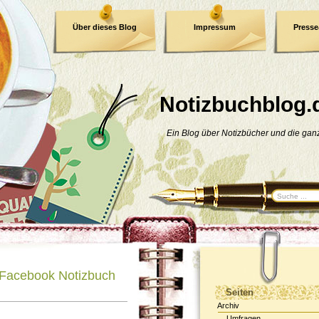
Über dieses Blog
Impressum
Press
E-Book
Datenschutzerklärung
Notizbuchblog.
Ein Blog über Notizbücher und die ga
Facebook Notizbuch
Seiten
Archiv
Umfragen