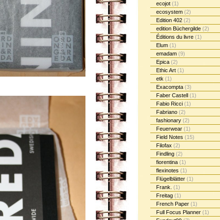
ecojot
(1)
ecosystem
(2)
Edition 402
(2)
edition Büchergilde
(2)
Éditions du livre
(1)
Elum
(1)
emadam
(9)
Epica
(2)
Ethic Art
(1)
etk
(1)
Exacompta
(3)
Faber Castell
(1)
Fabio Ricci
(1)
Fabriano
(2)
fashionary
(2)
Feuerwear
(1)
Field Notes
(15)
Filofax
(2)
Findling
(2)
fiorentina
(1)
flexinotes
(1)
Flügelblätter
(1)
Frank.
(1)
Freitag
(1)
French Paper
(1)
Full Focus Planner
(1)