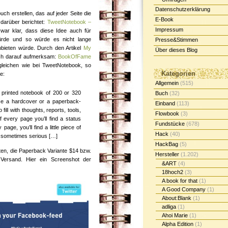
Datenschutzerklärung
ch erstellen, das auf jeder Seite die
E-Book
 darüber berichtet:
TweetNotebook –
Impressum
 war klar, dass diese Idee auch für
würde und so würde es nicht lange
Presse&Stimmen
bieten würde. Durch den Artikel
My
Über dieses Blog
ch darauf aufmerksam:
BookOfFame
 gleichen wie bei TweetNotebook, so
Kategorien
e:
Allgemein
(515)
 printed notebook of 200 or 320
Buch
(32)
e a hardcover or a paperback-
Einband
(113)
fill with thoughts, reports, tools,
Flowbook
(3)
 every page you’ll find a status
Fundstücke
(678)
age, you’ll find a little piece of
Hack
(40)
, sometimes serious […]
HackBag
(5)
ten, die Paperback Variante $14 bzw.
Hersteller
(1.202)
rsand. Hier ein Screenshot der
&ART
(4)
18hoch2
(3)
A book for that
(1)
A Good Company
(1)
About:Blank
(1)
adliga
(1)
Ahoi Marie
(1)
Alpha Edition
(1)