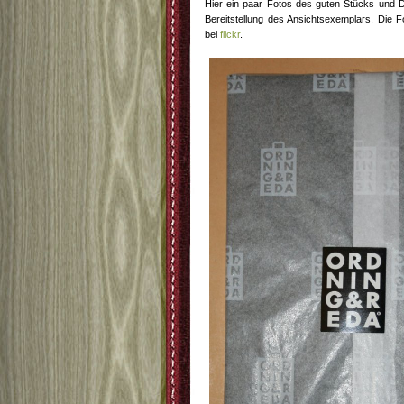
Hier ein paar Fotos des guten Stücks und 
Bereitstellung des Ansichtsexemplars. Die Fo
bei
flickr
.