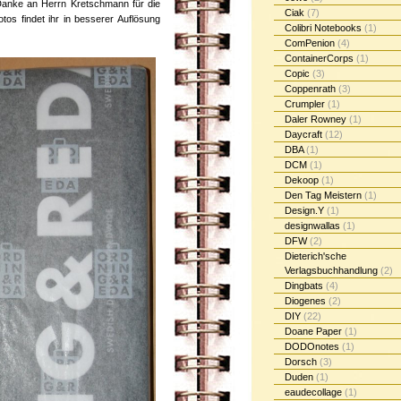
Danke an Herrn Kretschmann für die
Ciak
(7)
tos findet ihr in besserer Auflösung
Colibri Notebooks
(1)
ComPenion
(4)
ContainerCorps
(1)
Copic
(3)
Coppenrath
(3)
Crumpler
(1)
Daler Rowney
(1)
Daycraft
(12)
DBA
(1)
DCM
(1)
Dekoop
(1)
Den Tag Meistern
(1)
Design.Y
(1)
designwallas
(1)
DFW
(2)
Dieterich'sche
Verlagsbuchhandlung
(2)
Dingbats
(4)
Diogenes
(2)
DIY
(22)
Doane Paper
(1)
DODOnotes
(1)
Dorsch
(3)
Duden
(1)
eaudecollage
(1)