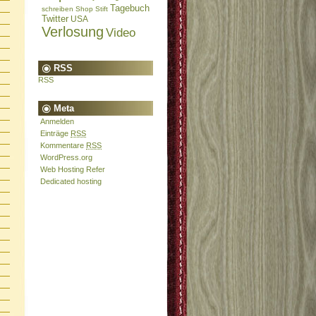
Tagebuch
schreiben
Shop
Stift
Twitter
USA
Verlosung
Video
RSS
RSS
Meta
Anmelden
Einträge
RSS
Kommentare
RSS
WordPress.org
Web Hosting Refer
Dedicated hosting