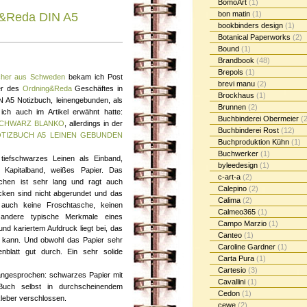
BomoArt
(1)
bon matin
(1)
g&Reda DIN A5
bookbinders design
(1)
Botanical Paperworks
(2)
Bound
(1)
Brandbook
(48)
Brepols
(1)
cher aus Schweden
bekam ich Post
brevi manu
(2)
er des
Ordning&Reda
Geschäftes in
Brockhaus
(1)
N A5 Notizbuch, leinengebunden, als
Brunnen
(2)
ich auch im Artikel erwähnt hatte:
Buchbinderei Obermeier
(2
SCHWARZ BLANKO
, allerdings in der
Buchbinderei Rost
(12)
TIZBUCH A5 LEINEN GEBUNDEN
Buchproduktion Kühn
(1)
Buchwerker
(1)
 tiefschwarzes Leinen als Einband,
byleedesign
(1)
Kapitalband, weißes Papier. Das
c-art-a
(2)
chen ist sehr lang und ragt auch
Calepino
(2)
Ecken sind nicht abgerundet und das
Calima
(2)
 auch keine Froschtasche, keinen
Calmeo365
(1)
r andere typische Merkmale eines
Campo Marzio
(1)
 und kariertem Aufdruck liegt bei, das
Canteo
(1)
n kann. Und obwohl das Papier sehr
Caroline Gardner
(1)
genblatt gut durch. Ein sehr solide
Carta Pura
(1)
Cartesio
(3)
angesprochen: schwarzes Papier mit
Cavallini
(1)
uch selbst in durchscheinendem
Cedon
(1)
leber verschlossen.
cewe
(2)