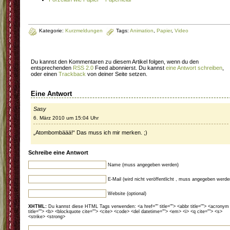
Kategorie:
Kurzmeldungen
Tags:
Animation
,
Papier
,
Video
Du kannst den Kommentaren zu diesem Artikel folgen, wenn du den
entsprechenden
RSS 2.0
Feed abonnierst. Du kannst
eine Antwort schreiben
,
oder einen
Trackback
von deiner Seite setzen.
Eine Antwort
Sasy
6. März 2010 um 15:04 Uhr
„Atombombäää!“ Das muss ich mir merken. ;)
Schreibe eine Antwort
Name (muss angegeben werden)
E-Mail (wird nicht veröffentlicht , muss angegeben werde
Website (optional)
XHTML:
Du kannst diese HTML Tags verwenden: <a href="" title=""> <abbr title=""> <acronym
title=""> <b> <blockquote cite=""> <cite> <code> <del datetime=""> <em> <i> <q cite=""> <s>
<strike> <strong>