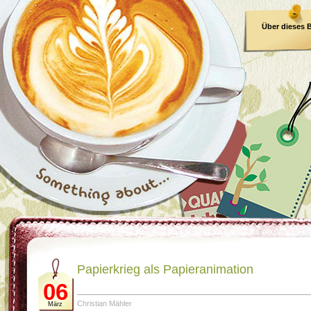
Über dieses 
E-Book
Papierkrieg als Papieranimation
06
Christian Mähler
März