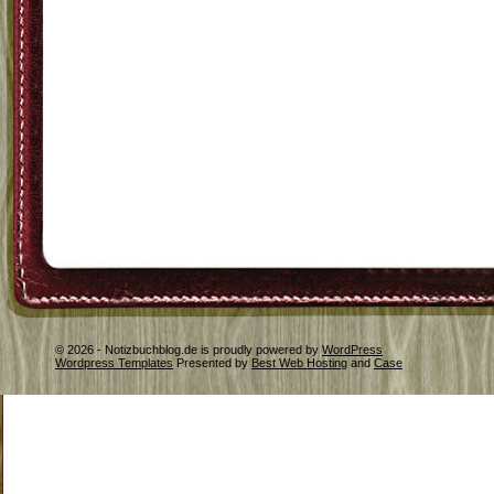
© 2026 - Notizbuchblog.de is proudly powered by
WordPress
Wordpress Templates
Presented by
Best Web Hosting
and
Case