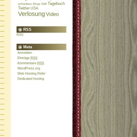
Tagebuch
schreiben
Shop
Stift
Twitter
USA
Verlosung
Video
RSS
RSS
Meta
Anmelden
Einträge
RSS
Kommentare
RSS
WordPress.org
Web Hosting Refer
Dedicated hosting