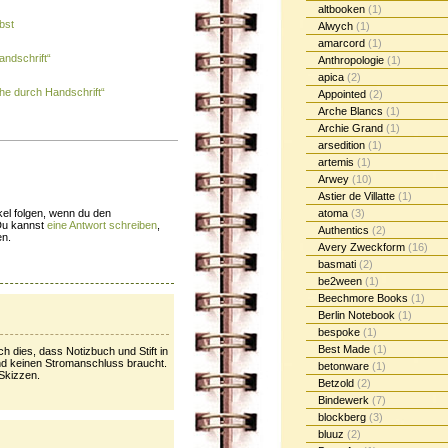
altbooken
(1)
bst
Alwych
(1)
amarcord
(1)
andschrift“
Anthropologie
(1)
apica
(2)
e durch Handschrift“
Appointed
(2)
Arche Blancs
(1)
Archie Grand
(1)
arsedition
(1)
artemis
(1)
Arwey
(10)
Astier de Villatte
(1)
el folgen, wenn du den
atoma
(3)
Du kannst
eine Antwort schreiben
,
Authentics
(2)
en.
Avery Zweckform
(16)
basmati
(2)
be2ween
(1)
Beechmore Books
(1)
Berlin Notebook
(1)
bespoke
(1)
Best Made
(1)
 dies, dass Notizbuch und Stift in
 und keinen Stromanschluss braucht.
betonware
(1)
Skizzen.
Betzold
(2)
Bindewerk
(7)
blockberg
(3)
bluuz
(2)