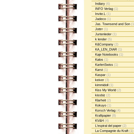
Indiary
(6)
INFO Verlag
(1)
Invite.L
(1)
Jadeco
(1)
Jas. Townsend and Son
(1
Jottrr
(1)
Jurtenleder
(1)
k lender
(5)
K&Company
(2)
KA_LEN_DIAR
(1)
Kaje Notebooks
(1)
Kalos
(1)
KarlenSwiss
(1)
Karst
(1)
Kaspar
(1)
keiver
(3)
kimmidoll
(1)
Kiss My World
(2)
kissbiz
(2)
Klarheit
(2)
Kokuyo
(1)
Korsch Verlag
(4)
Kraftpapier
(8)
KV&H
(4)
L'espiral del paper
(2)
La Compagnie du Kraft
(1)