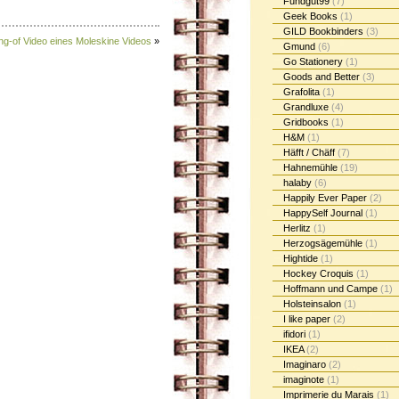
Fundgut99
(7)
Geek Books
(1)
GILD Bookbinders
(3)
ng-of Video eines Moleskine Videos
»
Gmund
(6)
Go Stationery
(1)
Goods and Better
(3)
Grafolita
(1)
Grandluxe
(4)
Gridbooks
(1)
H&M
(1)
Häfft / Chäff
(7)
Hahnemühle
(19)
halaby
(6)
Happily Ever Paper
(2)
HappySelf Journal
(1)
Herlitz
(1)
Herzogsägemühle
(1)
Hightide
(1)
Hockey Croquis
(1)
Hoffmann und Campe
(1)
Holsteinsalon
(1)
I like paper
(2)
ifidori
(1)
IKEA
(2)
Imaginaro
(2)
imaginote
(1)
Imprimerie du Marais
(1)