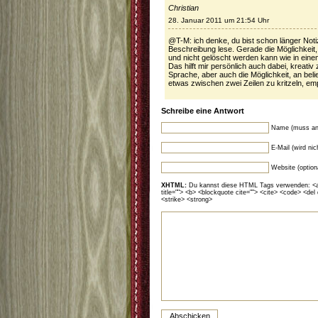
Christian
28. Januar 2011 um 21:54 Uhr
@T-M: ich denke, du bist schon länger Not
Beschreibung lese. Gerade die Möglichkeit, 
und nicht gelöscht werden kann wie in eine
Das hilft mir persönlich auch dabei, kreativ
Sprache, aber auch die Möglichkeit, an belie
etwas zwischen zwei Zeilen zu kritzeln, empf
Schreibe eine Antwort
Name (muss an
E-Mail (wird ni
Website (option
XHTML:
Du kannst diese HTML Tags verwenden: <a hr
title=""> <b> <blockquote cite=""> <cite> <code> <del
<strike> <strong>