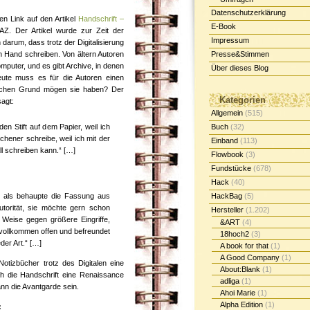
Datenschutzerklärung
nen Link auf den Artikel
Handschrift –
E-Book
AZ. Der Artikel wurde zur Zeit der
Impressum
darum, dass trotz der Digitalisierung
on Hand schreiben. Von ältern Autoren
Presse&Stimmen
puter, und es gibt Archive, in denen
Über dieses Blog
eute muss es für die Autoren einen
lchen Grund mögen sie haben? Der
Kategorien
agt:
Allgemein
(515)
en Stift auf dem Papier, weil ich
Buch
(32)
hener schreibe, weil ich mit der
Einband
(113)
ll schreiben kann.“ […]
Flowbook
(3)
Fundstücke
(678)
Hack
(40)
st, als behaupte die Fassung aus
HackBag
(5)
torität, sie möchte gern schon
Hersteller
(1.202)
 Weise gegen größere Eingriffe,
&ART
(4)
 vollkommen offen und befreundet
18hoch2
(3)
der Art.“ […]
A book for that
(1)
A Good Company
(1)
Notizbücher trotz des Digitalen eine
About:Blank
(1)
h die Handschrift eine Renaissance
adliga
(1)
ann die Avantgarde sein.
Ahoi Marie
(1)
Alpha Edition
(1)
: