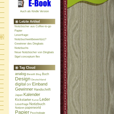
Auch als Kindle Version
Letzte Artikel
Notizbücher aus Coffee-to-go
Papier
Leserfrage:
Notizbuchwettbewerb(e)?
Gewinner des Dingbats
Notizbuchs
Neue Notizbücher von Dingbats
Sigel conceptum flex
Tag Cloud
analog
Buch
Bleistift
Blog
Design
Deutschland
Einband
digital
DIY
Gewinner
Handschrift
Kalender
Japan
Leder
Kickstarter
Kunst
Notizbuch
Leserfrage
paperworld
Notizen
Papier
Psychologie