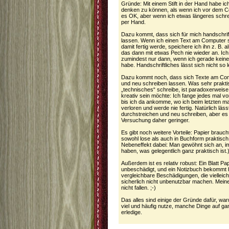
Gründe: Mit einem Stift in der Hand habe ich
denken zu können, als wenn ich vor dem Co
es OK, aber wenn ich etwas längeres schr
per Hand.
Dazu kommt, dass sich für mich handschriftl
lassen. Wenn ich einen Text am Computer s
damit fertig werde, speichere ich ihn z. B
das dann mit etwas Pech nie wieder an. Ic
zumindest nur dann, wenn ich gerade keine
habe. Handschriftliches lässt sich nicht so 
Dazu kommt noch, dass sich Texte am Comp
und neu schreiben lassen. Was sehr praktis
„technisches“ schreibe, ist paradoxerweise 
kreativ sein möchte: Ich fange jedes mal v
bis ich da ankomme, wo ich beim letzten ma
verloren und werde nie fertig. Natürlich läs
durchstreichen und neu schreiben, aber es 
Versuchung daher geringer.
Es gibt noch weitere Vorteile: Papier brauch
sowohl lose als auch in Buchform praktisch 
Nebeneffekt dabei: Man gewöhnt sich an, im
haben, was gelegentlich ganz praktisch ist.
Außerdem ist es relativ robust: Ein Blatt Pap
unbeschädigt, und ein Notizbuch bekommt 
vergleichbare Beschädigungen, die vielleich
sicherlich nicht unbenutzbar machen. Meine
nicht fallen. ;-)
Das alles sind einige der Gründe dafür, wa
viel und häufig nutze, manche Dinge auf gan
erledige.