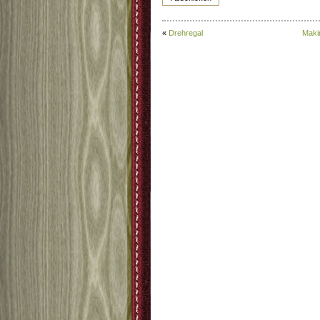
«
Drehregal
Maki