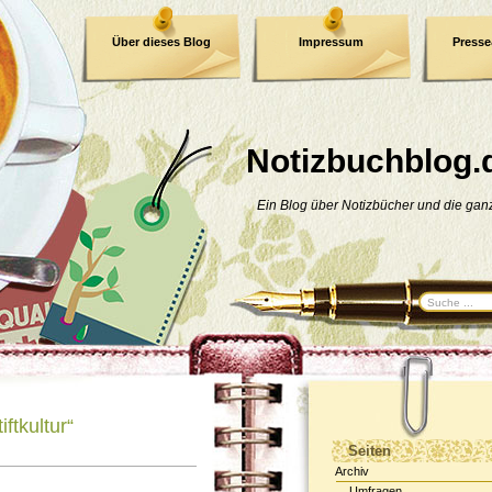
Über dieses Blog
Impressum
Press
E-Book
Datenschutzerklärung
Notizbuchblog.
Ein Blog über Notizbücher und die ga
iftkultur“
Seiten
Archiv
Umfragen