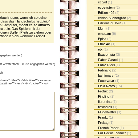
ecojot
(1)
ecosystem
(2)
Edition 402
(2)
izbuchnutzer, wenn ich so deine
edition Büchergilde
(2)
dass das Handschriftliche „bleibt“
Éditions du livre
(1)
m Computer, macht es so attraktiv.
Elum
(1)
 zu sein. Das Spielen mit der
bigen Stellen Pfeile zu ziehen oder
emadam
(9)
inde ich als wertvolle Freiheit.
Epica
(2)
Ethic Art
(1)
etk
(1)
Exacompta
(3)
gegeben werden)
Faber Castell
(1)
cht veröffentlicht , muss angegeben werden)
Fabio Ricci
(1)
Fabriano
(2)
al)
fashionary
(2)
ef="" title=""> <abbr title=""> <acronym
Feuerwear
(1)
 datetime=""> <em> <i> <q cite=""> <s>
Field Notes
(15)
Filofax
(2)
Findling
(2)
fiorentina
(1)
flexinotes
(1)
Flügelblätter
(1)
Frank.
(1)
Freitag
(1)
French Paper
(1)
Full Focus Planner
(1)