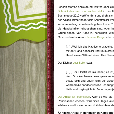
Leserin Martine schickte mir letztes Jahr ei
Schreibt das erst mal sauber ab!
in der F
Buchmesse 2010 veröffentlicht und dreht sich 
des Alltags immer noch viele Schriftsteller v
kennt man das, denn damals gab es keine Com
die Handschriften einzusehen sind. Aber h
Grund geben, von Hand zu schreiben. We
Österreichische Autor
Clemens Berger
etwa s
[…] „Weil ich das Haptische brauche, d
mit der Hand schneller und ununterbroc
Hand, einem Stift und einem Heft übera
Der Dichter
Lutz Seiler
sagt:
[…] „Der Bleistift ist mir näher, es i
dem Drucker bereits eine gewisse Au
etwas sein und sperrt sich auf diese
während die handschriftliche Fassung
bleibt und zugänglich für Änderungen je
Der Artikel ist lesenswert
. Aber so wie die 
Renaissance erleben, wird eines Tages auc
erleben – und ihr werdet als Notizbuchfans d
Ähnliche Artikel in der gleichen Kategorie