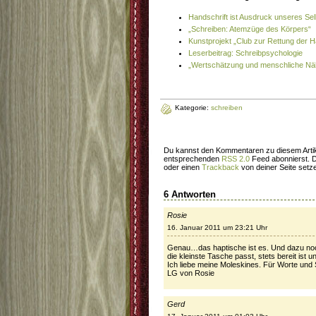
Handschrift ist Ausdruck unseres Sel
„Schreiben: Atemzüge des Körpers“
Kunstprojekt „Club zur Rettung der H
Leserbeitrag: Schreibpsychologie
„Wertschätzung und menschliche Näh
Kategorie:
schreiben
Du kannst den Kommentaren zu diesem Artik
entsprechenden
RSS 2.0
Feed abonnierst. 
oder einen
Trackback
von deiner Seite setz
6 Antworten
Rosie
16. Januar 2011 um 23:21 Uhr
Genau…das haptische ist es. Und dazu noch
die kleinste Tasche passt, stets bereit ist
Ich liebe meine Moleskines. Für Worte und 
LG von Rosie
Gerd