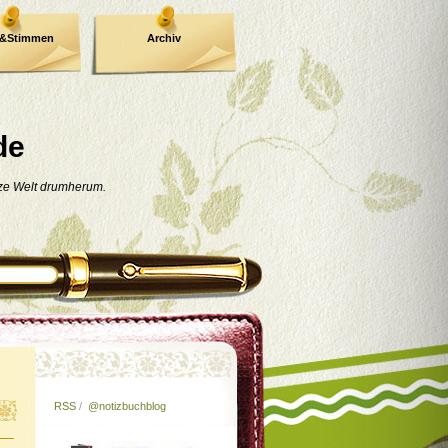
e&Stimmen
Archiv
de
nze Welt drumherum.
RSS
/
@notizbuchblog