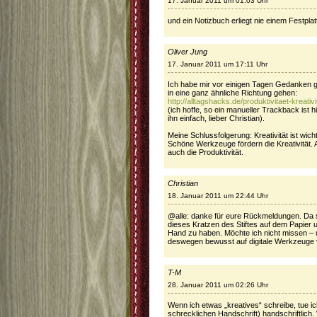
17. Januar 2011 um 01:03 Uhr
und ein Notizbuch erliegt nie einem Festplat
Oliver Jung
17. Januar 2011 um 17:11 Uhr
Ich habe mir vor einigen Tagen Gedanken g
in eine ganz ähnliche Richtung gehen:
http://alltagshacks.de/produktivitaet-kreat
(ich hoffe, so ein manueller Trackback ist 
ihn einfach, lieber Christian).
Meine Schlussfolgerung: Kreativität ist wicht
Schöne Werkzeuge fördern die Kreativität.
auch die Produktivität.
Christian
18. Januar 2011 um 22:44 Uhr
@alle: danke für eure Rückmeldungen. Da sin
dieses Kratzen des Stiftes auf dem Papier u
Hand zu haben. Möchte ich nicht missen – 
deswegen bewusst auf digitale Werkzeuge 
T-M
28. Januar 2011 um 02:26 Uhr
Wenn ich etwas „kreatives“ schreibe, tue ic
schrecklichen Handschrift) handschriftlic