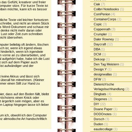
 das Gefühl, kreativer und freier
Ciak
(7)
mputer sitze. Für kurze Texte ist
eiben möchte, kann ich es besser
Colibri Notebooks
(1)
ComPenion
(4)
ContainerCorps
(1)
iche Texte viel leichter fortsetzen
chreibe, und nicht an einem Stück
Copic
(3)
. als Word-Dokument und schaue mir
Coppenrath
(3)
h denke nicht mehr daran oder
 Lust oder Zeit zum schreiben
Crumpler
(1)
leicht übersehen.
Daler Rowney
(1)
Daycraft
(12)
uter beliebig oft ändern, löschen
ch ist, wenn ich irgend etwas
DBA
(1)
hinderlich, wenn ich irgendwie
DCM
(1)
on vorne an zu überarbeiten, und
l aufgehört habe, habe ich die Lust
Dekoop
(1)
st sich auf dem Papier auch
Den Tag Meistern
(1)
ist aufwändiger und der
Design.Y
(1)
designwallas
(1)
t keine Akkus und lässt sich
DFW
(2)
überall hin mitnehmen. (Kleiner
mer einen Stift zur Hand zu
Dieterich'sche
)
Verlagsbuchhandlung
(2)
ier, dass auf den Boden fällt, bleibt
Dingbats
(4)
höchstens einen Knick oder
Diogenes
(2)
t ärgerlich sein mögen, aber es
DIY
(22)
n Laptop hingegen lasse ich lieber
Doane Paper
(1)
DODOnotes
(1)
rum ich, obwohl ich den Computer
z altmodische Art handschriftlich
Dorsch
(3)
Duden
(1)
eaudecollage
(1)