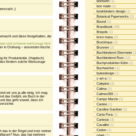
BomoArt
(1)
bon matin
(1)
tencrash ;)
bookbinders design
(1)
Botanical Paperworks
(2)
Bound
(1)
Brandbook
(48)
Brepols
(1)
emacht und diese festgehalten, die
brevi manu
(2)
Brockhaus
(1)
ivitaet-und-schoene-werkzeuge.html
hier in Ordnung – ansonsten lösche
Brunnen
(2)
Buchbinderei Obermeier
(2
Buchbinderei Rost
(12)
ig für Produktivität. (Haptisch)
 Also fördern solche Werkzeuge
Buchproduktion Kühn
(1)
Buchwerker
(1)
byleedesign
(1)
c-art-a
(2)
Calepino
(2)
Calima
(2)
d wir uns ja alle einig. Ich mag
Calmeo365
(1)
nd das Gefphl, ein Buch in der
Campo Marzio
(1)
und das geht soweit, dass ich
verzichte.
Canteo
(1)
Caroline Gardner
(1)
Carta Pura
(1)
Cartesio
(3)
Cavallini
(1)
Cedon
(1)
h das in der Regel und trotz meiner
h. Warum? Nun, das hat mehrere
cewe
(2)