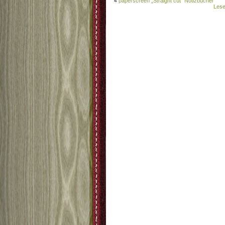
«
paperscreen „Straight cut“ Notizbücher
Lese