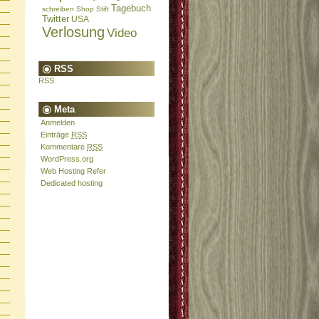
Tagebuch
schreiben
Shop
Stift
Twitter
USA
Verlosung
Video
RSS
RSS
Meta
Anmelden
Einträge
RSS
Kommentare
RSS
WordPress.org
Web Hosting Refer
Dedicated hosting