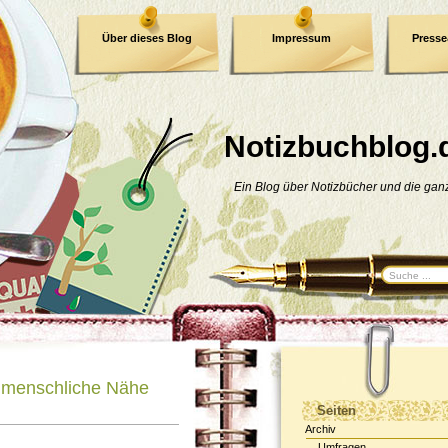
Über dieses Blog
Impressum
Press
E-Book
Datenschutzerklärung
Notizbuchblog.
Ein Blog über Notizbücher und die ga
 menschliche Nähe
Seiten
Archiv
Umfragen