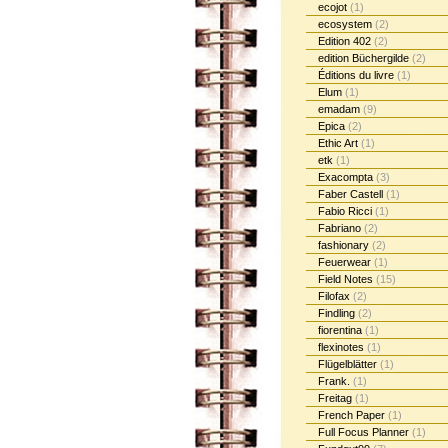
ecojot
(1)
ecosystem
(2)
Edition 402
(2)
edition Büchergilde
(2)
Éditions du livre
(1)
Elum
(1)
emadam
(9)
Epica
(2)
Ethic Art
(1)
etk
(1)
Exacompta
(3)
Faber Castell
(1)
Fabio Ricci
(1)
Fabriano
(2)
fashionary
(2)
Feuerwear
(1)
Field Notes
(15)
Filofax
(2)
Findling
(2)
fiorentina
(1)
flexinotes
(1)
Flügelblätter
(1)
Frank.
(1)
Freitag
(1)
French Paper
(1)
Full Focus Planner
(1)