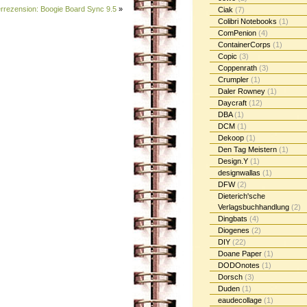
rrezension: Boogie Board Sync 9.5
»
Ciak
(7)
Colibri Notebooks
(1)
ComPenion
(4)
ContainerCorps
(1)
Copic
(3)
Coppenrath
(3)
Crumpler
(1)
Daler Rowney
(1)
Daycraft
(12)
DBA
(1)
DCM
(1)
Dekoop
(1)
Den Tag Meistern
(1)
Design.Y
(1)
designwallas
(1)
DFW
(2)
Dieterich'sche
Verlagsbuchhandlung
(2)
Dingbats
(4)
Diogenes
(2)
DIY
(22)
Doane Paper
(1)
DODOnotes
(1)
Dorsch
(3)
Duden
(1)
eaudecollage
(1)