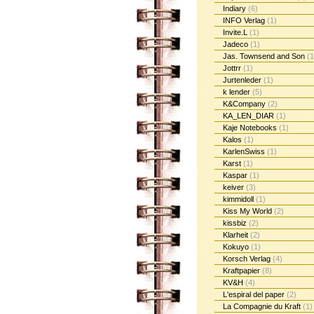
Indiary
(6)
INFO Verlag
(1)
Invite.L
(1)
Jadeco
(1)
Jas. Townsend and Son
(1
Jottrr
(1)
Jurtenleder
(1)
k lender
(5)
K&Company
(2)
KA_LEN_DIAR
(1)
Kaje Notebooks
(1)
Kalos
(1)
KarlenSwiss
(1)
Karst
(1)
Kaspar
(1)
keiver
(3)
kimmidoll
(1)
Kiss My World
(2)
kissbiz
(2)
Klarheit
(2)
Kokuyo
(1)
Korsch Verlag
(4)
Kraftpapier
(8)
KV&H
(4)
L'espiral del paper
(2)
La Compagnie du Kraft
(1)