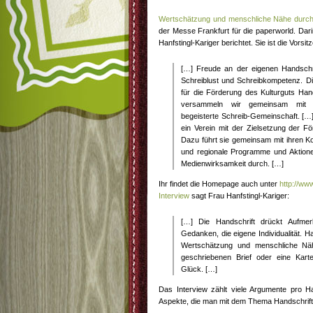
Wertschätzung und menschliche Nähe durch
der Messe Frankfurt für die paperworld. Dar
Hanfstingl-Kariger berichtet. Sie ist die Vorsi
[…] Freude an der eigenen Handschri
Schreiblust und Schreibkompetenz. 
für die Förderung des Kulturguts Ha
versammeln wir gemeinsam mit u
begeisterte Schreib-Gemeinschaft. [
ein Verein mit der Zielsetzung der 
Dazu führt sie gemeinsam mit ihren K
und regionale Programme und Aktionen
Medienwirksamkeit durch. […]
Ihr findet die Homepage auch unter
http://www
Interview
sagt Frau Hanfstingl-Kariger:
[…] Die Handschrift drückt Aufmer
Gedanken, die eigene Individualität. Ha
Wertschätzung und menschliche Nä
geschriebenen Brief oder eine Kart
Glück. […]
Das Interview zählt viele Argumente pro H
Aspekte, die man mit dem Thema Handschrift 