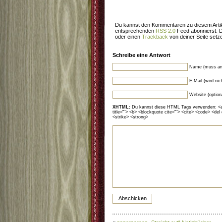
Du kannst den Kommentaren zu diesem Artik
entsprechenden
RSS 2.0
Feed abonnierst. 
oder einen
Trackback
von deiner Seite setz
Schreibe eine Antwort
Name (muss an
E-Mail (wird ni
Website (option
XHTML:
Du kannst diese HTML Tags verwenden: <a hr
title=""> <b> <blockquote cite=""> <cite> <code> <del
<strike> <strong>