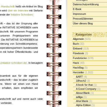
Datenschutzerklärung
 Handschrift
heißt ein Artikel im Blog
E-Book
in wird
über ein Interview
mit Stefanie
Impressum
tzende der
Initiative Schreiben
:
Presse&Stimmen
ft – das ist der Ursprung aller
Über dieses Blog
Die INITIATIVE SCHREIBEN steht
ndschrift. Mit unserem Programm
Kategorien
nseren Projektpartnern eine
Allgemein
(515)
…] Die INITIATIVE SCHREIBEN ist
Förderung von Schreibkompetenz.
Buch
(32)
ooperationspartnern bundesweite
Einband
(113)
 mit hoher Öffentlichkeits- und
Flowbook
(3)
Fundstücke
(678)
.initiative-schreiben.de/
. In besagtem
Hack
(40)
HackBag
(5)
Hersteller
(1.202)
ksamkeit aus für die eigenen
&ART
(4)
ndschrift – das ist aber zugleich
18hoch2
(3)
he. Wenn wir einen von Hand
A book for that
(1)
e erhalten, dann empfinden wir
A Good Company
(1)
About:Blank
(1)
adliga
(1)
andschrift auf und nennt auch viele
Ahoi Marie
(1)
verbindet.
Alpha Edition
(1)