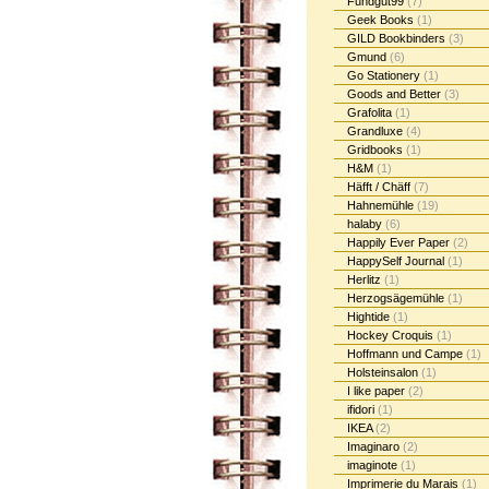
Fundgut99
(7)
Geek Books
(1)
GILD Bookbinders
(3)
Gmund
(6)
Go Stationery
(1)
Goods and Better
(3)
Grafolita
(1)
Grandluxe
(4)
Gridbooks
(1)
H&M
(1)
Häfft / Chäff
(7)
Hahnemühle
(19)
halaby
(6)
Happily Ever Paper
(2)
HappySelf Journal
(1)
Herlitz
(1)
Herzogsägemühle
(1)
Hightide
(1)
Hockey Croquis
(1)
Hoffmann und Campe
(1)
Holsteinsalon
(1)
I like paper
(2)
ifidori
(1)
IKEA
(2)
Imaginaro
(2)
imaginote
(1)
Imprimerie du Marais
(1)