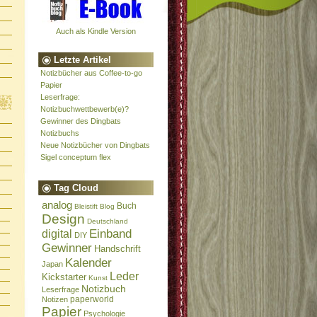
Auch als Kindle Version
Letzte Artikel
Notizbücher aus Coffee-to-go
Papier
Leserfrage:
Notizbuchwettbewerb(e)?
Gewinner des Dingbats
Notizbuchs
Neue Notizbücher von Dingbats
Sigel conceptum flex
Tag Cloud
analog
Buch
Bleistift
Blog
Design
Deutschland
Einband
digital
DIY
Gewinner
Handschrift
Kalender
Japan
Leder
Kickstarter
Kunst
Notizbuch
Leserfrage
paperworld
Notizen
Papier
Psychologie