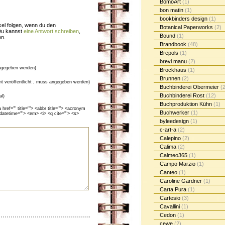
BomoArt
(1)
bon matin
(1)
bookbinders design
(1)
el folgen, wenn du den
Botanical Paperworks
(2)
Du kannst
eine Antwort schreiben
,
Bound
(1)
en.
Brandbook
(48)
Brepols
(1)
brevi manu
(2)
gegeben werden)
Brockhaus
(1)
Brunnen
(2)
cht veröffentlicht , muss angegeben werden)
Buchbinderei Obermeier
(2
Buchbinderei Rost
(12)
al)
Buchproduktion Kühn
(1)
ef="" title=""> <abbr title=""> <acronym
Buchwerker
(1)
 datetime=""> <em> <i> <q cite=""> <s>
byleedesign
(1)
c-art-a
(2)
Calepino
(2)
Calima
(2)
Calmeo365
(1)
Campo Marzio
(1)
Canteo
(1)
Caroline Gardner
(1)
Carta Pura
(1)
Cartesio
(3)
Cavallini
(1)
Cedon
(1)
cewe
(2)