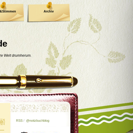
e&Stimmen
Archiv
de
nze Welt drumherum.
RSS
/
@notizbuchblog