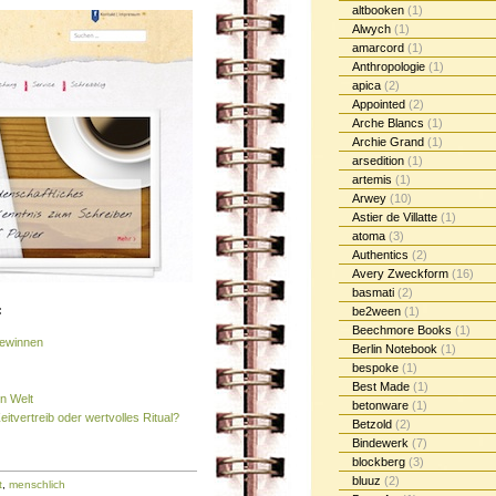
altbooken
(1)
Alwych
(1)
amarcord
(1)
Anthropologie
(1)
apica
(2)
Appointed
(2)
Arche Blancs
(1)
Archie Grand
(1)
arsedition
(1)
artemis
(1)
Arwey
(10)
Astier de Villatte
(1)
atoma
(3)
Authentics
(2)
Avery Zweckform
(16)
basmati
(2)
:
be2ween
(1)
Beechmore Books
(1)
gewinnen
Berlin Notebook
(1)
bespoke
(1)
Best Made
(1)
en Welt
betonware
(1)
eitvertreib oder wertvolles Ritual?
Betzold
(2)
Bindewerk
(7)
blockberg
(3)
bluuz
(2)
t
,
menschlich