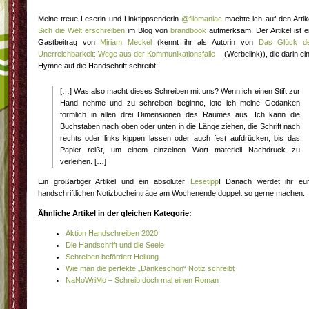
Meine treue Leserin und Linktippsenderin
@filomaniac
machte ich auf den Artik
Sich die Welt erschreiben
im Blog von
brandbook
aufmerksam. Der Artikel ist e
Gastbeitrag von
Miriam Meckel
(kennt ihr als Autorin von
Das Glück d
Unerreichbarkeit: Wege aus der Kommunikationsfalle
(Werbelink)), die darin ei
Hymne auf die Handschrift schreibt:
[…] Was also macht dieses Schreiben mit uns? Wenn ich einen Stift zur
Hand nehme und zu schreiben beginne, lote ich meine Gedanken
förmlich in allen drei Dimensionen des Raumes aus. Ich kann die
Buchstaben nach oben oder unten in die Länge ziehen, die Schrift nach
rechts oder links kippen lassen oder auch fest aufdrücken, bis das
Papier reißt, um einem einzelnen Wort materiell Nachdruck zu
verleihen. […]
Ein großartiger Artikel und ein absoluter
Lesetipp
! Danach werdet ihr eu
handschriftlichen Notizbucheinträge am Wochenende doppelt so gerne machen.
Ähnliche Artikel in der gleichen Kategorie:
Aktion Handschreiben 2020
Die Handschrift und die Seele
Schreiben befördert Heilung
Wie man die perfekte „Dankeschön“ Notiz schreibt
NaNoWriMo – Schreib doch mal einen Roman