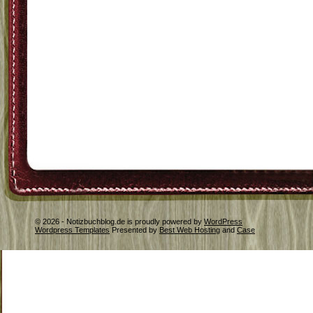
© 2026 - Notizbuchblog.de is proudly powered by
WordPress
Wordpress Templates
Presented by
Best Web Hosting
and
Case