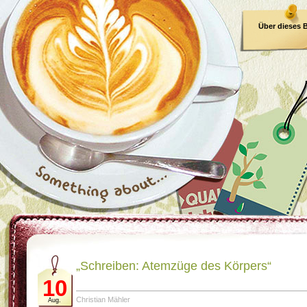
Über dieses 
E-Book
„Schreiben: Atemzüge des Körpers“
10
Christian Mähler
Aug.