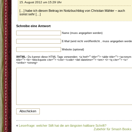
15. August 2012 um 15:29 Uhr
[…] habe ich diesen Beitrag im Notizbuchblog von Christian Mähler – auch
sonst sehr […]
Schreibe eine Antwort
Name (muss angegeben werden)
E-Mail (wird nicht veröffentlicht , muss angegeben werde
Website (optional)
XHTML:
Du kannst diese HTML Tags verwenden: <a href="" title=""> <abbr title=""> <acronym
title=""> <b> <blockquote cite=""> <cite> <code> <del datetime=""> <em> <i> <q cite=""> <s>
<strike> <strong>
«
Leserfrage: welcher Stift hat die am längsten haltbare Schrift?
Zubehör für Smash Books