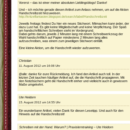
Vorerst – das ist einer meiner absoluten Lieblingsblogs! Danke!
Und – ich möchte gerade diesen Artikel zum Anlass nehmen, um auf die Aktion
Handschreibzeit hinzuweisen.
http://kritzelfantasien.blogspot.de/search/label/Handschreibzeit
Jeweils freitags findest Du hier ein neues Stichwort. Mitmachen kann jeder, der
dazu Lust hat. Es gibt keine Mitgliedschaft und keine Verpflichtung. Der Spaß
am handschriftlichen Schreiben steht im Vordergrund.
Dabei gehts darum, jeweils 2 Minuten lang mit einem Schreibwerkzeug der
Wahl handschriftlich auf Papier mindestens 2 Minuten lang alles
aufzuschreiben, was einem zum jeweiligen Stichwort einfällt.
Eine kleine Aktion, um die Handschrift wieder aufzuwerten.
Christian
11. August 2012 um 16:08 Uhr
@alle: danke für eure Rückmeldung. Ich fand den Artikel auch toll. In der
letzten Zeit tauchen häufiger Artikel auf, die die Handschrift propagieren. Mit
den Notizbüchern geht die Handschrift einher und vielleicht auch in gewissem
Maße umgekehrt.
Ute Heidorn
15. August 2012 um 14:55 Uhr
Ein wunderbarer Artikel, vielen Dank für diesen Lesetipp. Und auch für den
Hinweis auf die Handschreibzeit!
Schreiben mit der Hand. Warum? | Praxislerntraining – Ute Heidorn