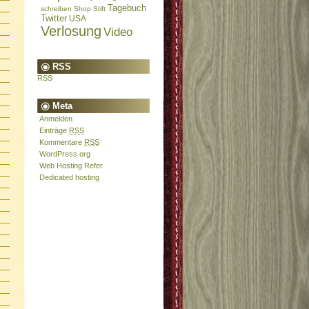
Tagebuch
schreiben
Shop
Stift
Twitter
USA
Verlosung
Video
RSS
RSS
Meta
Anmelden
Einträge
RSS
Kommentare
RSS
WordPress.org
Web Hosting Refer
Dedicated hosting