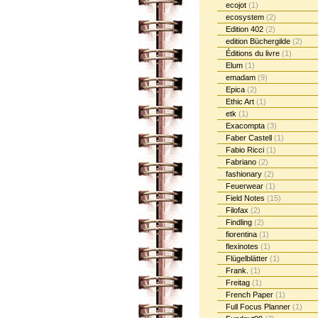
ecojot
(1)
ecosystem
(2)
Edition 402
(2)
edition Büchergilde
(2)
Éditions du livre
(1)
Elum
(1)
emadam
(9)
Epica
(2)
Ethic Art
(1)
etk
(1)
Exacompta
(3)
Faber Castell
(1)
Fabio Ricci
(1)
Fabriano
(2)
fashionary
(2)
Feuerwear
(1)
Field Notes
(15)
Filofax
(2)
Findling
(2)
fiorentina
(1)
flexinotes
(1)
Flügelblätter
(1)
Frank.
(1)
Freitag
(1)
French Paper
(1)
Full Focus Planner
(1)