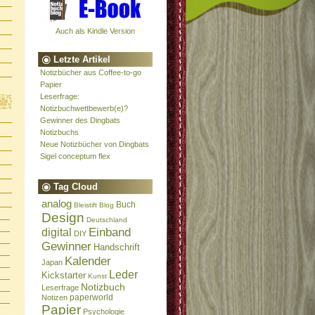
Auch als Kindle Version
Letzte Artikel
Notizbücher aus Coffee-to-go
Papier
Leserfrage:
Notizbuchwettbewerb(e)?
Gewinner des Dingbats
Notizbuchs
Neue Notizbücher von Dingbats
Sigel conceptum flex
Tag Cloud
analog
Buch
Bleistift
Blog
Design
Deutschland
Einband
digital
DIY
Gewinner
Handschrift
Kalender
Japan
Leder
Kickstarter
Kunst
Notizbuch
Leserfrage
paperworld
Notizen
Papier
Psychologie