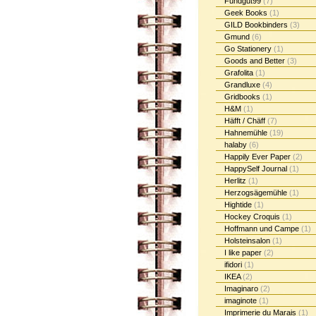
Fundgut99
(7)
Geek Books
(1)
GILD Bookbinders
(3)
Gmund
(6)
Go Stationery
(1)
Goods and Better
(3)
Grafolita
(1)
Grandluxe
(4)
Gridbooks
(1)
H&M
(1)
Häfft / Chäff
(7)
Hahnemühle
(19)
halaby
(6)
Happily Ever Paper
(2)
HappySelf Journal
(1)
Herlitz
(1)
Herzogsägemühle
(1)
Hightide
(1)
Hockey Croquis
(1)
Hoffmann und Campe
(1)
Holsteinsalon
(1)
I like paper
(2)
ifidori
(1)
IKEA
(2)
Imaginaro
(2)
imaginote
(1)
Imprimerie du Marais
(1)