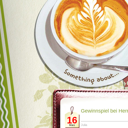
Gewinnspiel bei Herr
16
Julia
März