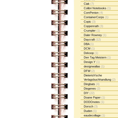
Ciak
(7)
Colibri Notebooks
(1)
ComPenion
(4)
ContainerCorps
(1)
Copic
(3)
Coppenrath
(3)
Crumpler
(1)
Daler Rowney
(1)
Daycraft
(12)
DBA
(1)
DCM
(1)
Dekoop
(1)
Den Tag Meistern
(1)
Design.Y
(1)
designwallas
(1)
DFW
(2)
Dieterich'sche
Verlagsbuchhandlung
(2)
Dingbats
(4)
Diogenes
(2)
DIY
(22)
Doane Paper
(1)
DODOnotes
(1)
Dorsch
(3)
Duden
(1)
eaudecollage
(1)