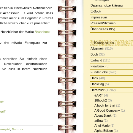
Datenschutzerklärung
t sich in einem Artikel Notizbüchern.
E-Book
e-Accessoire. Es wird betont, dass
Impressum
mmer mehr zum Begleiter in Freizeit
iche Notizbücher kurz präsentiert.
Presse&Stimmen
Über dieses Blog
i Notizbücher der Marke
Brandbook
:
Kategorien
iv drei stilvolle Exemplare zur
Allgemein
(515)
Buch
(32)
 schreiben Sie einfach einen
Einband
(113)
Notizbücher elektronischen
Flowbook
(3)
Sie alles in Ihrem Notizbuch
Fundstücke
(678)
Hack
(40)
:
HackBag
(5)
Hersteller
(1.202)
&ART
(4)
18hoch2
(3)
iger
A book for that
(1)
A Good Company
(1)
riff
About:Blank
(1)
adliga
(1)
Ahoi Marie
(1)
nnspiel
,
Notizbuch
Alpha Edition
(1)