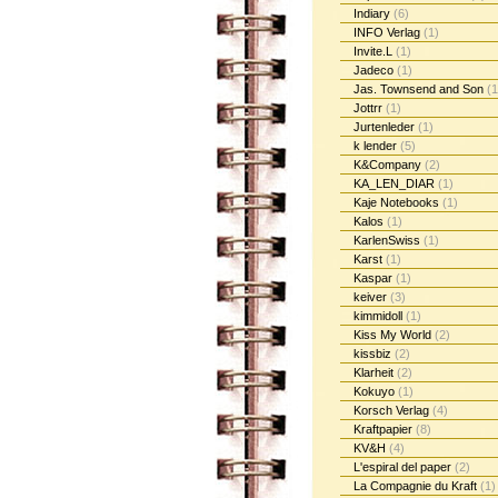
Indiary
(6)
INFO Verlag
(1)
Invite.L
(1)
Jadeco
(1)
Jas. Townsend and Son
(1
Jottrr
(1)
Jurtenleder
(1)
k lender
(5)
K&Company
(2)
KA_LEN_DIAR
(1)
Kaje Notebooks
(1)
Kalos
(1)
KarlenSwiss
(1)
Karst
(1)
Kaspar
(1)
keiver
(3)
kimmidoll
(1)
Kiss My World
(2)
kissbiz
(2)
Klarheit
(2)
Kokuyo
(1)
Korsch Verlag
(4)
Kraftpapier
(8)
KV&H
(4)
L'espiral del paper
(2)
La Compagnie du Kraft
(1)