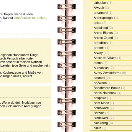
altbooken
(1)
Alwych
(1)
amarcord
(1)
el folgen, wenn du den
Du kannst
eine Antwort schreiben
,
Anthropologie
(1)
en.
apica
(2)
Appointed
(2)
Arche Blancs
(1)
Archie Grand
(1)
arsedition
(1)
artemis
(1)
Arwey
(10)
r eigenen Handschrift Dinge
Astier de Villatte
(1)
urch Fettschreiben oder
mit besser in meinen Notizen
atoma
(3)
tzeleien jede Seite und machen ein
Authentics
(2)
ne, Kochrezepte und Maße von
Avery Zweckform
(16)
esorgen muss, notiert.
basmati
(2)
be2ween
(1)
Beechmore Books
(1)
Berlin Notebook
(1)
bespoke
(1)
. Wenn du dein Notizbuch so
Best Made
(1)
r noch viele andere Anregungen
betonware
(1)
Betzold
(2)
Bindewerk
(7)
blockberg
(3)
bluuz
(2)