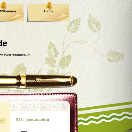
e&Stimmen
Archiv
de
nze Welt drumherum.
RSS
/
@notizbuchblog