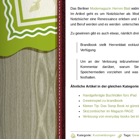
Das Berliner
Modemagazin Herren Blatt
widme
Im Artikel geht es um Notizbücher als Mod
Notizbücher eine Renessaince erleben und i
und Beruf werden und es werden unterschiedl
Zu gewinnen gibt es auch etwas, nämlich dre
Brandbook stellt Herrenblatt exklus
Verfügung
Um an der Verlosung teilzunehmen
Kommentar darüber, warum Sie 
Speichermedien vorziehen und was 
festhalten.
Ähnliche Artikel in der gleichen Kategorie
Handgefertigte Buchhüllen fürs iPad
Gewinnspiel zu brandbook
Kleiner Tip: Das Swop Book ist günst
Skizzenbücher im Magazin PAGE
Verlosung von everyday books bei img
Kategorie:
Kurzmeldungen
Tags:
Gewi