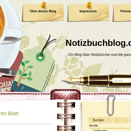
Über dieses Blog
Impressum
Press
E-Book
Datenschutzerklärung
Notizbuchblog.
Ein Blog über Notizbücher und die ga
en Blatt
Seiten
Archiv
Umfragen