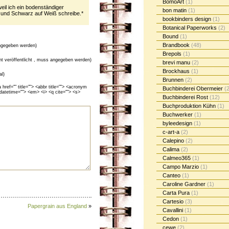
BomoArt
(1)
il ich ein bodenständiger
bon matin
(1)
“ und Schwarz auf Weiß schreibe.*
bookbinders design
(1)
Botanical Paperworks
(2)
Bound
(1)
Brandbook
(48)
gegeben werden)
Brepols
(1)
cht veröffentlicht , muss angegeben werden)
brevi manu
(2)
Brockhaus
(1)
al)
Brunnen
(2)
ef="" title=""> <abbr title=""> <acronym
Buchbinderei Obermeier
(2
 datetime=""> <em> <i> <q cite=""> <s>
Buchbinderei Rost
(12)
Buchproduktion Kühn
(1)
Buchwerker
(1)
byleedesign
(1)
c-art-a
(2)
Calepino
(2)
Calima
(2)
Calmeo365
(1)
Campo Marzio
(1)
Canteo
(1)
Caroline Gardner
(1)
Carta Pura
(1)
Cartesio
(3)
Papergrain aus England
»
Cavallini
(1)
Cedon
(1)
cewe
(2)