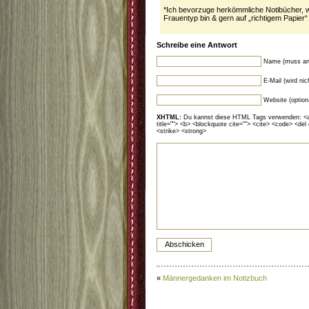
*Ich bevorzuge herkömmliche Notibücher, we
Frauentyp bin & gern auf „richtigem Papier
Schreibe eine Antwort
Name (muss an
E-Mail (wird ni
Website (option
XHTML:
Du kannst diese HTML Tags verwenden: <a hr
title=""> <b> <blockquote cite=""> <cite> <code> <del
<strike> <strong>
«
Männergedanken im Notizbuch