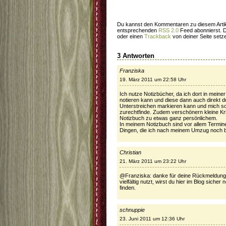
Du kannst den Kommentaren zu diesem Artik
entsprechenden
RSS 2.0
Feed abonnierst. 
oder einen
Trackback
von deiner Seite setz
3 Antworten
Franziska
19. März 2011 um 22:58 Uhr
Ich nutze Notizbücher, da ich dort in meine
notieren kann und diese dann auch direkt d
Unterstreichen markieren kann und mich so
zurechtfinde. Zudem verschönern kleine Kri
Notizbuch zu etwas ganz persönlichem.
In meinem Notizbuch sind vor allem Termi
Dingen, die ich nach meinem Umzug noch b
Christian
21. März 2011 um 23:22 Uhr
@Franziska: danke für deine Rückmeldung
vielfältig nutzt, wirst du hier im Blog siche
finden.
schnuppie
23. Juni 2011 um 12:36 Uhr