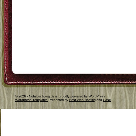
© 2026 - Notizbuchblog.de is proudly powered by
WordPress
Wordpress Templates
Presented by
Best Web Hosting
and
Case