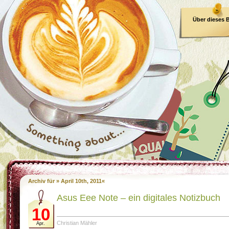
Über dieses 
E-Book
Archiv für » April 10th, 2011«
Asus Eee Note – ein digitales Notizbuch
10
Christian Mähler
Apr.