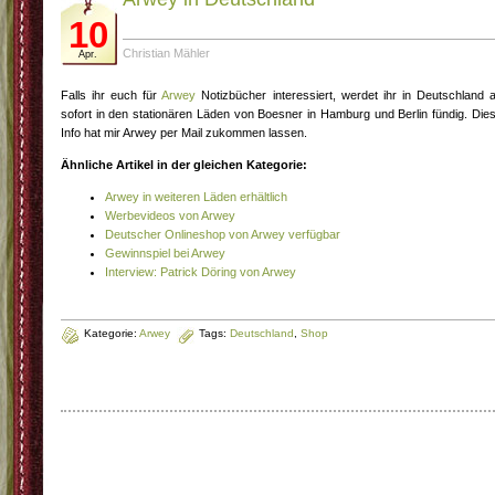
10
Christian Mähler
Apr.
Falls ihr euch für
Arwey
Notizbücher interessiert, werdet ihr in Deutschland 
sofort in den stationären Läden von Boesner in Hamburg und Berlin fündig. Die
Info hat mir Arwey per Mail zukommen lassen.
Ähnliche Artikel in der gleichen Kategorie:
Arwey in weiteren Läden erhältlich
Werbevideos von Arwey
Deutscher Onlineshop von Arwey verfügbar
Gewinnspiel bei Arwey
Interview: Patrick Döring von Arwey
Kategorie:
Arwey
Tags:
Deutschland
,
Shop