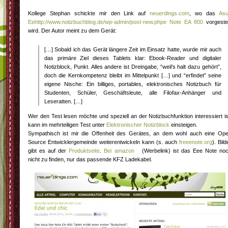
Kollege Stephan schickte mir den Link auf
neuerdings.com
, wo das
As
Eehttp://www.notizbuchblog.de/wp-admin/post-new.phpe Note EA 800
vorgestel
wird. Der Autor meint zu dem Gerät:
[…] Sobald ich das Gerät längere Zeit im Einsatz hatte, wurde mir auch
das primäre Ziel dieses Tablets klar: Ebook-Reader und digitaler
Notizblock, Punkt. Alles andere ist Dreingabe, “weil’s halt dazu gehört”,
doch die Kernkompetenz bleibt im Mittelpunkt […] und “erfindet” seine
eigene Nische: Ein billiges, portables, elektronisches Notizbuch für
Studenten, Schüler, Geschäftsleute, alle Filofax-Anhänger und
Leseratten. […]
Wer den Test lesen möchte und speziell an der Notizbuchfunktion interessiert is
kann im mehrteiligen Test unter
Elektronischer Notizblock
einsteigen.
Sympathisch ist mir die Offenheit des Gerätes, an dem wohl auch eine Op
Source Entwicklergemeinde weiterentwickeln kann (s. auch
freeenote.org
). Bild
gibt es auf der
Produktseite
.
Bei amazon
(Werbelink) ist das Eee Note no
nicht zu finden, nur das passende KFZ Ladekabel.