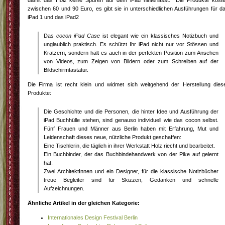
damit das Holz keine Spuren auf dem iPad hinterlässt. Die Produkte kost
zwischen 60 und 90 Euro, es gibt sie in unterschiedlichen Ausführungen für d
iPad 1 und das iPad2
Das
cocon iPad Case
ist elegant wie ein klassisches Notizbuch und
unglaublich praktisch. Es schützt Ihr iPad nicht nur vor Stössen und
Kratzern, sondern hält es auch in der perfekten Position zum Ansehen
von Videos, zum Zeigen von Bildern oder zum Schreiben auf der
Bildschirmtastatur.
Die Firma ist recht klein und widmet sich weitgehend der Herstellung dies
Produkte:
Die Geschichte und die Personen, die hinter Idee und Ausführung der
iPad Buchhülle stehen, sind genauso individuell wie das cocon selbst.
Fünf Frauen und Männer aus Berlin haben mit Erfahrung, Mut und
Leidenschaft dieses neue, nützliche Produkt geschaffen:
Eine Tischlerin, die täglich in ihrer Werkstatt Holz riecht und bearbeitet.
Ein Buchbinder, der das Buchbindehandwerk von der Pike auf gelernt
hat.
Zwei ArchitektInnen und ein Designer, für die klassische Notizbücher
treue Begleiter sind für Skizzen, Gedanken und schnelle
Aufzeichnungen.
Ähnliche Artikel in der gleichen Kategorie:
Internationales Design Festival Berlin