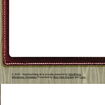
© 2026 - Notizbuchblog.de is proudly powered by
WordPress
Wordpress Templates
Presented by
Best Web Hosting
and
Case