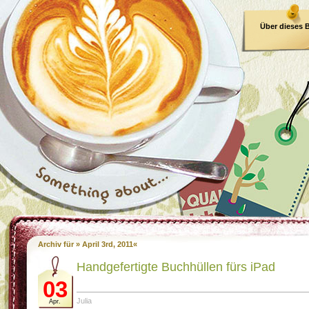
Über dieses 
E-Book
Archiv für » April 3rd, 2011«
Handgefertigte Buchhüllen fürs iPad
03
Julia
Apr.