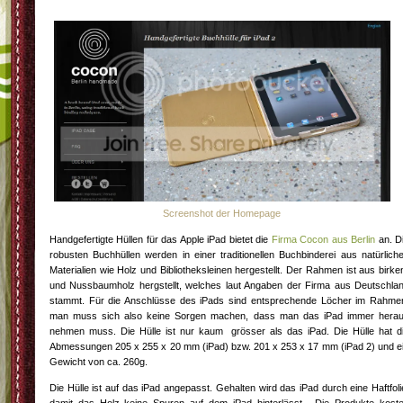
Screenshot der Homepage
Handgefertigte Hüllen für das Apple iPad bietet die
Firma Cocon aus Berlin
an. D
robusten Buchhüllen werden in einer traditionellen Buchbinderei aus natürlich
Materialien wie Holz und Bibliotheksleinen hergestellt. Der Rahmen ist aus birke
und Nussbaumholz hergstellt, welches laut Angaben der Firma aus Deutschla
stammt. Für die Anschlüsse des iPads sind entsprechende Löcher im Rahme
man muss sich also keine Sorgen machen, dass man das iPad immer hera
nehmen muss. Die Hülle ist nur kaum grösser als das iPad. Die Hülle hat d
Abmessungen 205 x 255 x 20 mm (iPad) bzw. 201 x 253 x 17 mm (iPad 2) und e
Gewicht von ca. 260g.
Die Hülle ist auf das iPad angepasst. Gehalten wird das iPad durch eine Haftfoli