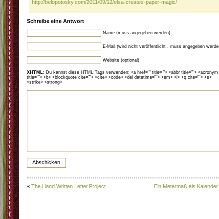
http://belopotosky.com/2011/09/12/elsa-creates-paper-magic/
Schreibe eine Antwort
Name (muss angegeben werden)
E-Mail (wird nicht veröffentlicht , muss angegeben werde
Website (optional)
XHTML:
Du kannst diese HTML Tags verwenden: <a href="" title=""> <abbr title=""> <acronym
title=""> <b> <blockquote cite=""> <cite> <code> <del datetime=""> <em> <i> <q cite=""> <s>
<strike> <strong>
«
The.Hand.Written.Letter.Project
Ein Metermaß als Kalender