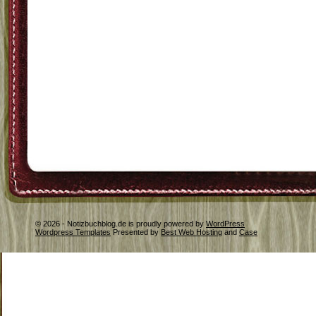
© 2026 - Notizbuchblog.de is proudly powered by
WordPress
Wordpress Templates
Presented by
Best Web Hosting
and
Case