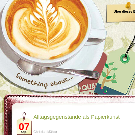
Über dieses 
E-Book
Alltagsgegenstände als Papierkunst
07
Christian Mähler
Sep.