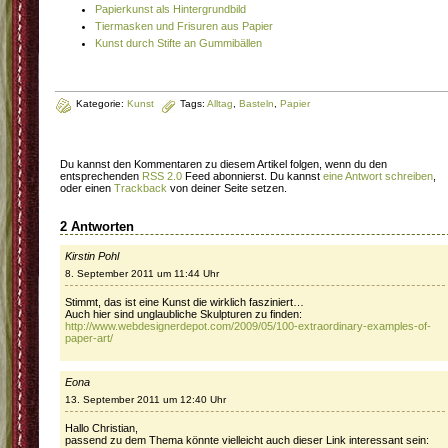
Papierkunst als Hintergrundbild
Tiermasken und Frisuren aus Papier
Kunst durch Stifte an Gummibällen
Kategorie:
Kunst
Tags:
Alltag
,
Basteln
,
Papier
Du kannst den Kommentaren zu diesem Artikel folgen, wenn du den
entsprechenden
RSS 2.0
Feed abonnierst. Du kannst
eine Antwort schreiben
,
oder einen
Trackback
von deiner Seite setzen.
2 Antworten
Kirstin Pohl
8. September 2011 um 11:44 Uhr
Stimmt, das ist eine Kunst die wirklich fasziniert…
Auch hier sind unglaubliche Skulpturen zu finden:
http://www.webdesignerdepot.com/2009/05/100-extraordinary-examples-of-
paper-art/
Eona
13. September 2011 um 12:40 Uhr
Hallo Christian,
passend zu dem Thema könnte vielleicht auch dieser Link interessant sein: