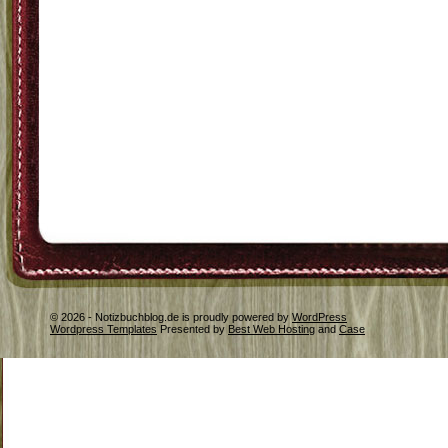
© 2026 - Notizbuchblog.de is proudly powered by
WordPress
Wordpress Templates
Presented by
Best Web Hosting
and
Case