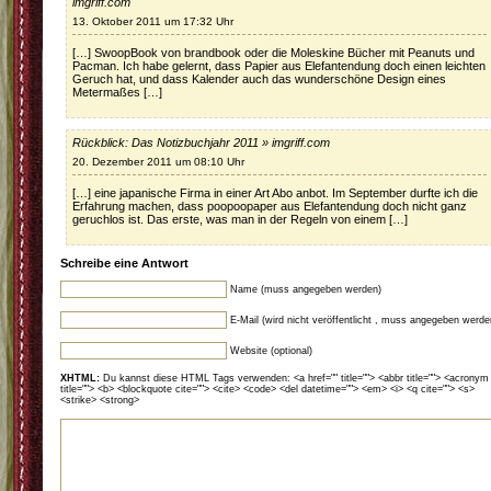
imgriff.com
13. Oktober 2011 um 17:32 Uhr
[…] SwoopBook von brandbook oder die Moleskine Bücher mit Peanuts und
Pacman. Ich habe gelernt, dass Papier aus Elefantendung doch einen leichten
Geruch hat, und dass Kalender auch das wunderschöne Design eines
Metermaßes […]
Rückblick: Das Notizbuchjahr 2011 » imgriff.com
20. Dezember 2011 um 08:10 Uhr
[…] eine japanische Firma in einer Art Abo anbot. Im September durfte ich die
Erfahrung machen, dass poopoopaper aus Elefantendung doch nicht ganz
geruchlos ist. Das erste, was man in der Regeln von einem […]
Schreibe eine Antwort
Name (muss angegeben werden)
E-Mail (wird nicht veröffentlicht , muss angegeben werde
Website (optional)
XHTML:
Du kannst diese HTML Tags verwenden: <a href="" title=""> <abbr title=""> <acronym
title=""> <b> <blockquote cite=""> <cite> <code> <del datetime=""> <em> <i> <q cite=""> <s>
<strike> <strong>