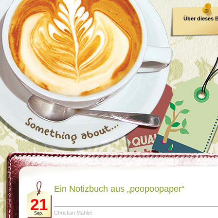
Über dieses 
E-Book
Ein Notizbuch aus „poopoopaper“
21
Christian Mähler
Sep.