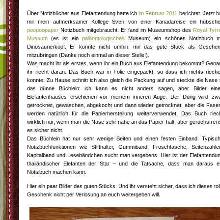
Über Notizbücher aus Elefantendung hatte ich
im Februar 2011
berichtet. Jetzt h
mir mein aufmerksamer Kollege Sven von einer Kanadareise ein hübsch
poopoopaper
Notizbuch mitgebraucht. Er fand im Museumshop des
Royal Tyrre
Museum
(es ist ein
paläontologisches
Museum) ein schönes Notizbuch m
Dinosaurierkopf. Er konnte nicht umhin, mir das gute Stück als Gesche
mitzubringen (Danke noch einmal an dieser Stelle!).
Was macht ihr als erstes, wenn ihr ein Buch aus Elefantendung bekommt? Gena
ihr riecht daran. Das Buch war in Folie eingepackt, so dass ich nichts riech
konnte. Zu Hause schnitt ich also gleich die Packung auf und steckte die Nase 
das dünne Büchlein: ich kann es nicht anders sagen, aber Bilder ein
Elefantenhauses erschienen vor meinem inneren Auge. Der Dung wird zw
getrocknet, gewaschen, abgekocht und dann wieder getrocknet, aber die Fase
werden natürlich für die Papierherstellung weiterverwendet. Das Buch riec
wirklich nur, wenn man die Nase sehr nahe an das Papier hält, aber geruchsfrei i
es sicher nicht.
Das Büchlein hat nur sehr wenige Seiten und einen festen Einband. Typisc
Notizbuchfunktionen wie Stifthalter, Gummiband, Froschtasche, Seitenzahle
Kapitalband und Lesebändchen sucht man vergebens. Hier ist der Elefantendu
thailändischer Elefanten der Star – und die Tatsache, dass man daraus e
Notizbuch machen kann.
Hier ein paar Bilder des guten Stücks. Und ihr versteht sicher, dass ich dieses tol
Geschenk nicht per Verlosung an euch weitergeben will.