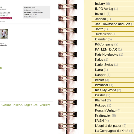
Indiary
(6)
INFO Verlag
(1)
Invite.L
(1)
Jadeco
(1)
Jas. Townsend and Son
(1
Jottrr
(1)
Jurtenleder
(1)
k lender
(5)
K&Company
(2)
KA_LEN_DIAR
(1)
Kaje Notebooks
(1)
:
Kalos
(1)
KarlenSwiss
(1)
ch
Karst
(1)
Kaspar
(1)
keiver
(3)
kimmidoll
(1)
Kiss My World
(2)
kissbiz
(2)
Klarheit
(2)
,
Glaube
,
Kirche
,
Tagebuch
,
Verzicht
Kokuyo
(1)
Korsch Verlag
(4)
Kraftpapier
(8)
KV&H
(4)
L'espiral del paper
(2)
La Compagnie du Kraft
(1)