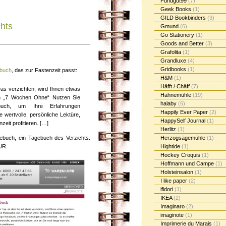
Fundgut99
(7)
Geek Books
(1)
GILD Bookbinders
(3)
hts
Gmund
(6)
Go Stationery
(1)
Goods and Better
(3)
Grafolita
(1)
Grandluxe
(4)
Gridbooks
(1)
zbuch
, das zur Fastenzeit passt:
H&M
(1)
Häfft / Chäff
(7)
as verzichten, wird Ihnen etwas
Hahnemühle
(19)
on „7 Wochen Ohne“ Nutzen Sie
halaby
(6)
buch, um Ihre Erfahrungen
Happily Ever Paper
(2)
 wertvolle, persönliche Lektüre,
HappySelf Journal
(1)
eit profitieren. […]
Herlitz
(1)
ebuch, ein Tagebuch des Verzichts.
Herzogsägemühle
(1)
UR.
Hightide
(1)
Hockey Croquis
(1)
Hoffmann und Campe
(1)
Holsteinsalon
(1)
I like paper
(2)
ifidori
(1)
IKEA
(2)
Imaginaro
(2)
imaginote
(1)
Imprimerie du Marais
(1)