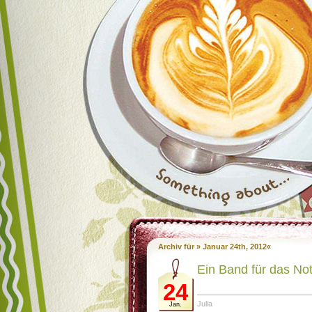
Archiv für » Januar 24th, 2012«
Ein Band für das No
24
Julia
Jan.