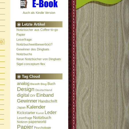
Auch als Kindle Version
Letzte Artikel
Notizbücher aus Coffee-to-go
Papier
Leserfrage:
Notizbuchwettbewerb(e)?
Gewinner des Dingbats
Notizbuchs
Neue Notizbücher von Dingbats
Sigel conceptum flex
Tag Cloud
analog
Buch
Bleistift
Blog
Design
Deutschland
Einband
digital
DIY
Gewinner
Handschrift
Kalender
Japan
Leder
Kickstarter
Kunst
Notizbuch
Leserfrage
paperworld
Notizen
Papier
Psychologie