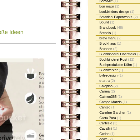
BomoArt
(1)
bon matin
(1)
bookbinders design
(1)
Botanical Paperworks
(2)
Bound
(1)
Brandbook
(48)
roße Ideen
Brepols
(1)
brevi manu
(2)
Brockhaus
(1)
Brunnen
(2)
Buchbinderei Obermeier
(2
Buchbinderei Rost
(12)
Buchproduktion Kühn
(1)
Buchwerker
(1)
byleedesign
(1)
c-art-a
(2)
Calepino
(2)
Calima
(2)
Calmeo365
(1)
Campo Marzio
(1)
Canteo
(1)
Caroline Gardner
(1)
Carta Pura
(1)
Cartesio
(3)
Cavallini
(1)
Cedon
(1)
cewe
(2)