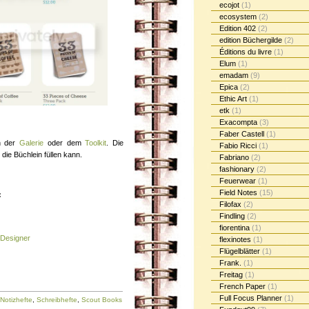
ecojot
(1)
ecosystem
(2)
Edition 402
(2)
edition Büchergilde
(2)
Éditions du livre
(1)
Elum
(1)
emadam
(9)
Epica
(2)
Ethic Art
(1)
etk
(1)
Exacompta
(3)
Faber Castell
(1)
on der
Galerie
oder dem
Toolkit
. Die
Fabio Ricci
(1)
die Büchlein füllen kann.
Fabriano
(2)
fashionary
(2)
Feuerwear
(1)
Field Notes
(15)
:
Filofax
(2)
Findling
(2)
fiorentina
(1)
 Designer
flexinotes
(1)
Flügelblätter
(1)
Frank.
(1)
Freitag
(1)
French Paper
(1)
Full Focus Planner
(1)
Notizhefte
,
Schreibhefte
,
Scout Books