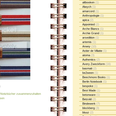
altbooken
(1)
Alwych
(1)
amarcord
(1)
Anthropologie
(1)
apica
(2)
Appointed
(2)
Arche Blancs
(1)
Archie Grand
(1)
arsedition
(1)
artemis
(1)
Arwey
(10)
Astier de Villatte
(1)
atoma
(3)
Authentics
(2)
Avery Zweckform
(16)
basmati
(2)
be2ween
(1)
Beechmore Books
(1)
Berlin Notebook
(1)
bespoke
(1)
:
Best Made
(1)
m Notizbücher zusammenzuhalten
betonware
(1)
ssen
Betzold
(2)
Bindewerk
(7)
blockberg
(3)
bluuz
(2)