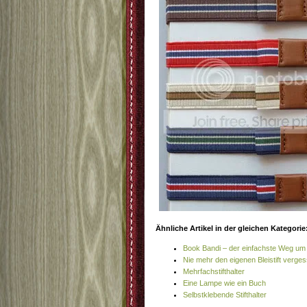
Ähnliche Artikel in der gleichen Kategorie
Book Bandi – der einfachste Weg u
Nie mehr den eigenen Bleistift verge
Mehrfachstifthalter
Eine Lampe wie ein Buch
Selbstklebende Stifthalter