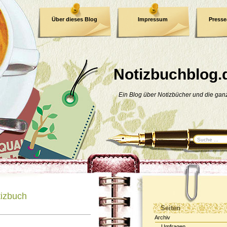
Über dieses Blog
Impressum
Press
E-Book
Datenschutzerklärung
Notizbuchblog.
Ein Blog über Notizbücher und die ga
tizbuch
Seiten
Archiv
Umfragen