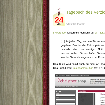
Tagebuch des Verzic
24
Christian Mähler
Jan.
@wortmeer
twittere mir den Link auf
ein Noti
[…] An jedem Tag, an dem Sie auf etw
gegeben. Das ist die Philosophie v
deshalb das hochwertige Notiz
aufzuschreiben. So erschaffen Sie eine
von der Sie noch lange nach der Fastenz
Das Buch wird damit auch zu einer Art Tag
Das Buch kostet
im chrismon Shop
fast 17 E