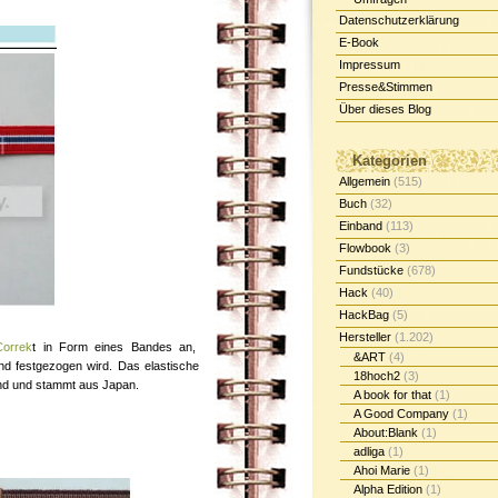
Datenschutzerklärung
E-Book
Impressum
Presse&Stimmen
Über dieses Blog
Kategorien
Allgemein
(515)
Buch
(32)
Einband
(113)
Flowbook
(3)
Fundstücke
(678)
Hack
(40)
HackBag
(5)
Hersteller
(1.202)
Correk
t in Form eines Bandes an,
&ART
(4)
nd festgezogen wird. Das elastische
18hoch2
(3)
und und stammt aus Japan.
A book for that
(1)
A Good Company
(1)
About:Blank
(1)
adliga
(1)
Ahoi Marie
(1)
Alpha Edition
(1)