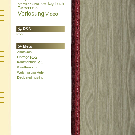
Tagebuch
schreiben
Shop
Stift
Twitter
USA
Verlosung
Video
RSS
RSS
Meta
Anmelden
Einträge
RSS
Kommentare
RSS
WordPress.org
Web Hosting Refer
Dedicated hosting