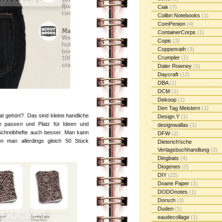
Ciak
(7)
Colibri Notebooks
(1)
ComPenion
(4)
ContainerCorps
(1)
Copic
(3)
Coppenrath
(3)
Crumpler
(1)
Daler Rowney
(1)
Daycraft
(12)
DBA
(1)
DCM
(1)
Dekoop
(1)
Den Tag Meistern
(1)
l gehört? Das sind kleine handliche
Design.Y
(1)
he passen und Platz für Ideen und
designwallas
(1)
f Schreibhefte auch besser. Man kann
DFW
(2)
n man allerdings gleich 50 Stück
Dieterich'sche
Verlagsbuchhandlung
(2)
Dingbats
(4)
Diogenes
(2)
DIY
(22)
Doane Paper
(1)
DODOnotes
(1)
Dorsch
(3)
Duden
(1)
eaudecollage
(1)