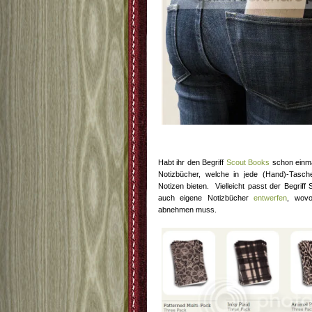
Habt ihr den Begriff
Scout Books
schon einma
Notizbücher, welche in jede (Hand)-Tasc
Notizen bieten. Vielleicht passt der Begrif
auch eigene Notizbücher
entwerfen
, wovo
abnehmen muss.