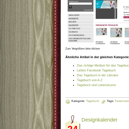
Zum Vergrößern bitte klicken
Ähnliche Artikel in der gleichen Kategorie
Das richtige Medium für das Tagebu
Liebes Facebook Tagebuch
Das Tagebuch in der Literatur
Tagebuch von A-Z
Tagebuch und Lebenskunst
Kategorie:
Tagebuch
Tags:
Fastenzeit
Designkalender