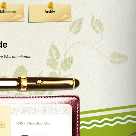
e&Stimmen
Archiv
de
nze Welt drumherum.
RSS
/
@notizbuchblog