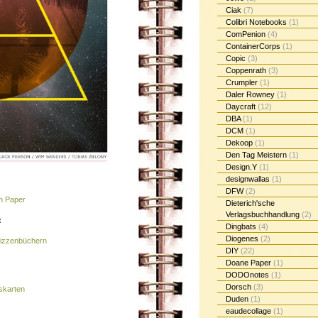
Ciak
(7)
Colibri Notebooks
(1)
ComPenion
(4)
ContainerCorps
(1)
Copic
(3)
Coppenrath
(3)
Crumpler
(1)
Daler Rowney
(1)
Daycraft
(12)
DBA
(1)
DCM
(1)
Dekoop
(1)
Den Tag Meistern
(1)
Design.Y
(1)
designwallas
(1)
DFW
(2)
n Paper
Dieterich'sche
Verlagsbuchhandlung
(2)
:
Dingbats
(4)
Diogenes
(2)
kizzenbüchern
DIY
(22)
Doane Paper
(1)
DODOnotes
(1)
Dorsch
(3)
skarten
Duden
(1)
eaudecollage
(1)