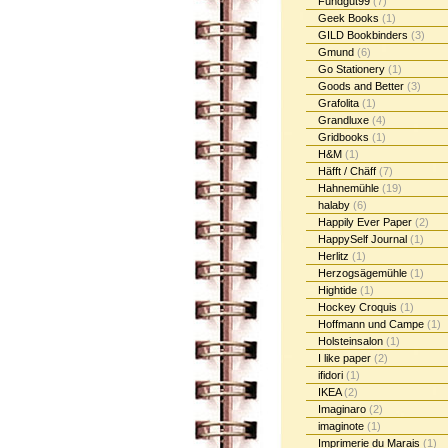
Fundgut99
(7)
Geek Books
(1)
GILD Bookbinders
(3)
Gmund
(6)
Go Stationery
(1)
Goods and Better
(3)
Grafolita
(1)
Grandluxe
(4)
Gridbooks
(1)
H&M
(1)
Häfft / Chäff
(7)
Hahnemühle
(19)
halaby
(6)
Happily Ever Paper
(2)
HappySelf Journal
(1)
Herlitz
(1)
Herzogsägemühle
(1)
Hightide
(1)
Hockey Croquis
(1)
Hoffmann und Campe
(1)
Holsteinsalon
(1)
I like paper
(2)
ifidori
(1)
IKEA
(2)
Imaginaro
(2)
imaginote
(1)
Imprimerie du Marais
(1)