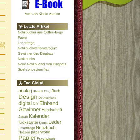
Auch als Kindle Version
Letzte Artikel
Notizbücher aus Coffee-to-go
Papier
Leserfrage:
Notizbuchwettbewerb(e)?
Gewinner des Dingbats
Notizbuchs
Neue Notizbücher von Dingbats
Sigel conceptum flex
Tag Cloud
analog
Buch
Bleistift
Blog
Design
Deutschland
Einband
digital
DIY
Gewinner
Handschrift
Kalender
Japan
Leder
Kickstarter
Kunst
Notizbuch
Leserfrage
paperworld
Notizen
Papier
Psychologie