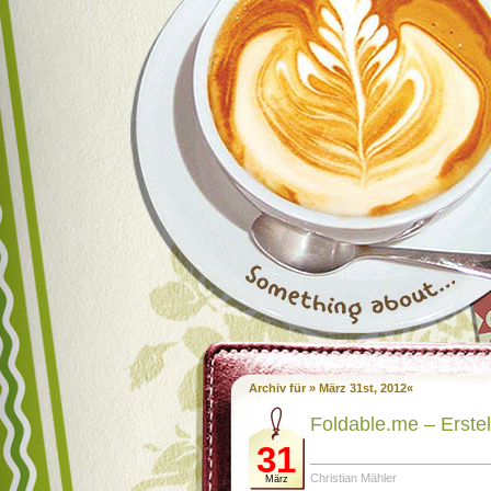
Archiv für » März 31st, 2012«
Foldable.me – Erstell
31
Christian Mähler
März