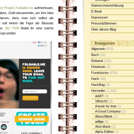
Datenschutzerklärung
ter Projekt
Foldable.me
aufmerksam.
E-Book
haben, Geld einsammeln, um ihre Idee
Impressum
 darum, dass man sich selbst als
nn soll einem die Figur als Bausatz
Presse&Stimmen
dee.
Bei TNW
findet ihr eine solche
Über dieses Blog
ept erklärt.
Kategorien
Allgemein
(515)
Buch
(32)
Einband
(113)
Flowbook
(3)
Fundstücke
(678)
Hack
(40)
HackBag
(5)
Hersteller
(1.202)
&ART
(4)
18hoch2
(3)
A book for that
(1)
A Good Company
(1)
About:Blank
(1)
adliga
(1)
Ahoi Marie
(1)
Alpha Edition
(1)