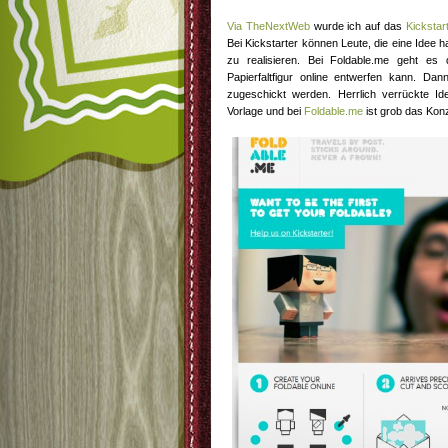
Via TheNextWeb
wurde ich auf das
Kickstar
Bei Kickstarter können Leute, die eine Idee 
zu realisieren. Bei Foldable.me geht es
Papierfaltfigur online entwerfen kann. Da
zugeschickt werden. Herrlich verrückte I
Vorlage und bei
Foldable.me
ist grob das Konz