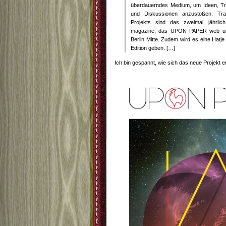
überdauerndes Medium, um Ideen, Tr
und Diskussionen anzustoßen. Tra
Projekts sind das zweimal jährl
magazine, das UPON PAPER web u
Berlin Mitte. Zudem wird es eine Hatj
Edition geben. […]
Ich bin gespannt, wie sich das neue Projekt e