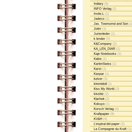
Indiary
(6)
INFO Verlag
(1)
Invite.L
(1)
Jadeco
(1)
Jas. Townsend and Son
(1
Jottrr
(1)
Jurtenleder
(1)
k lender
(5)
K&Company
(2)
KA_LEN_DIAR
(1)
Kaje Notebooks
(1)
Kalos
(1)
KarlenSwiss
(1)
Karst
(1)
Kaspar
(1)
keiver
(3)
kimmidoll
(1)
Kiss My World
(2)
kissbiz
(2)
Klarheit
(2)
Kokuyo
(1)
Korsch Verlag
(4)
Kraftpapier
(8)
KV&H
(4)
L'espiral del paper
(2)
La Compagnie du Kraft
(1)