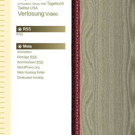
Tagebuch
schreiben
Shop
Stift
Twitter
USA
Verlosung
Video
RSS
RSS
Meta
Anmelden
Einträge
RSS
Kommentare
RSS
WordPress.org
Web Hosting Refer
Dedicated hosting