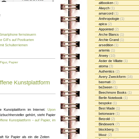
altbooken
(1)
Alwych
(1)
amarcord
(1)
:
Anthropologie
(1)
apica
(2)
Appointed
(2)
r Smartphone fernsteuern
Arche Blancs
(1)
rte GIFs auf Postkarten
Archie Grand
(1)
 mit Schulterriemen
arsedition
(1)
artemis
(1)
Arwey
(10)
Astier de Villatte
(1)
Figur
,
Papier
atoma
(3)
Authentics
(2)
Avery Zweckform
(16)
ffene Kunstplattform
basmati
(2)
be2ween
(1)
Beechmore Books
(1)
Berlin Notebook
(1)
bespoke
(1)
Best Made
(1)
e Kunstplattform im Internet:
Upon
betonware
(1)
izbuchhersteller gehört, steht Papier
Betzold
(2)
fene Kunstplattform – auf Papier, im
Bindewerk
(7)
blockberg
(3)
bluuz
(2)
ft für Papier als ein die Zeiten