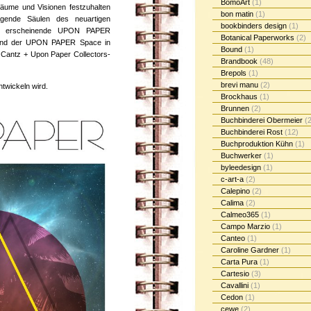
BomoArt
(1)
äume und Visionen festzuhalten
bon matin
(1)
gende Säulen des neuartigen
bookbinders design
(1)
ich erscheinende UPON PAPER
Botanical Paperworks
(2)
nd der UPON PAPER Space in
Bound
(1)
e Cantz + Upon Paper Collectors-
Brandbook
(48)
Brepols
(1)
brevi manu
(2)
ntwickeln wird.
Brockhaus
(1)
Brunnen
(2)
Buchbinderei Obermeier
(2
Buchbinderei Rost
(12)
Buchproduktion Kühn
(1)
Buchwerker
(1)
byleedesign
(1)
c-art-a
(2)
Calepino
(2)
Calima
(2)
Calmeo365
(1)
Campo Marzio
(1)
Canteo
(1)
Caroline Gardner
(1)
Carta Pura
(1)
Cartesio
(3)
Cavallini
(1)
Cedon
(1)
cewe
(2)