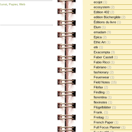
ecojot
(1)
Kunst
,
Papier
,
Web
ecosystem
(2)
Edition 402
(2)
edition Büchergilde
(2)
Éditions du livre
(1)
Elum
(1)
emadam
(9)
Epica
(2)
Ethic Art
(1)
etk
(1)
Exacompta
(3)
Faber Castell
(1)
Fabio Ricci
(1)
Fabriano
(2)
fashionary
(2)
Feuerwear
(1)
Field Notes
(15)
Filofax
(2)
Findling
(2)
fiorentina
(1)
flexinotes
(1)
Flügelblätter
(1)
Frank.
(1)
Freitag
(1)
French Paper
(1)
Full Focus Planner
(1)