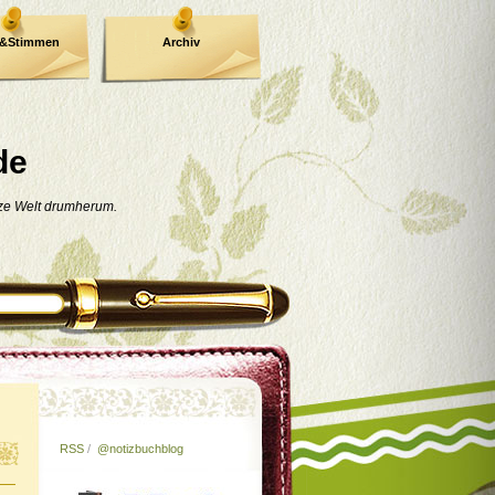
e&Stimmen
Archiv
de
nze Welt drumherum.
RSS
/
@notizbuchblog