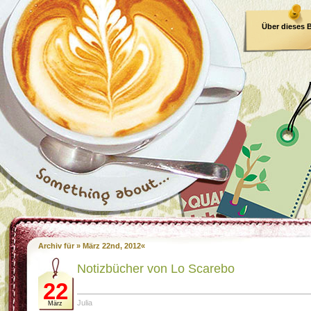
Über dieses 
E-Book
Archiv für » März 22nd, 2012«
Notizbücher von Lo Scarebo
22
Julia
März