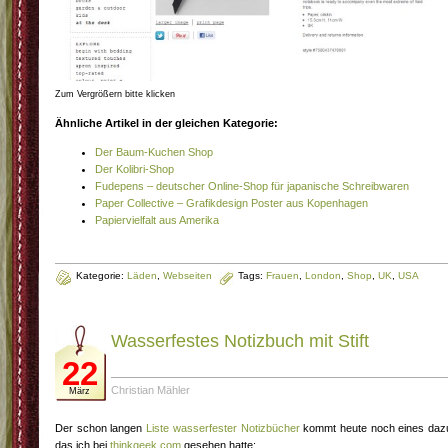
Zum Vergrößern bitte klicken
Ähnliche Artikel in der gleichen Kategorie:
Der Baum-Kuchen Shop
Der Kolibri-Shop
Fudepens – deutscher Online-Shop für japanische Schreibwaren
Paper Collective – Grafikdesign Poster aus Kopenhagen
Papiervielfalt aus Amerika
Kategorie:
Läden
,
Webseiten
Tags:
Frauen
,
London
,
Shop
,
UK
,
USA
Wasserfestes Notizbuch mit Stift
22
Christian Mähler
März
Der schon langen
Liste wasserfester Notizbücher
kommt heute noch eines daz
das ich bei
thinkgeek.com
gesehen hatte: