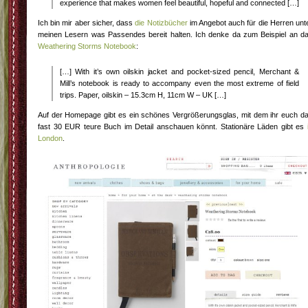
experience that makes women feel beautiful, hopeful and connected […]
Ich bin mir aber sicher, dass
die Notizbücher
im Angebot auch für die Herren unt
meinen Lesern was Passendes bereit halten. Ich denke da zum Beispiel an d
Weathering Storms Notebook
:
[…] With it’s own oilskin jacket and pocket-sized pencil, Merchant &
Mill’s notebook is ready to accompany even the most extreme of field
trips. Paper, oilskin – 15.3cm H, 11cm W – UK […]
Auf der Homepage gibt es ein schönes Vergrößerungsglas, mit dem ihr euch d
fast 30 EUR teure Buch im Detail anschauen könnt. Stationäre Läden gibt es
London
.