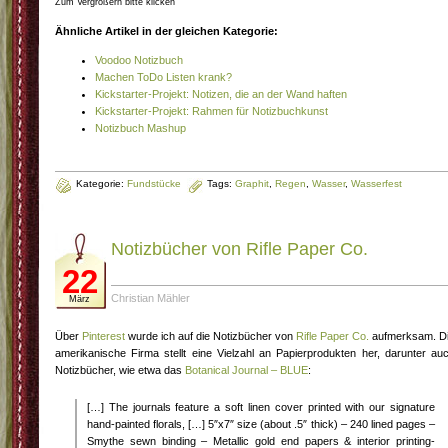
Zum Vergrößern bitte klicken
Ähnliche Artikel in der gleichen Kategorie:
Voodoo Notizbuch
Machen ToDo Listen krank?
Kickstarter-Projekt: Notizen, die an der Wand haften
Kickstarter-Projekt: Rahmen für Notizbuchkunst
Notizbuch Mashup
Kategorie:
Fundstücke
Tags:
Graphit
,
Regen
,
Wasser
,
Wasserfest
Notizbücher von Rifle Paper Co.
22
Christian Mähler
März
Über
Pinterest
wurde ich auf die Notizbücher von
Rifle Paper Co.
aufmerksam. D
amerikanische Firma stellt eine Vielzahl an Papierprodukten her, darunter au
Notizbücher, wie etwa das
Botanical Journal – BLUE
:
[…] The journals feature a soft linen cover printed with our signature
hand-painted florals, […] 5″x7″ size (about .5″ thick) – 240 lined pages –
Smythe sewn binding – Metallic gold end papers & interior printing-