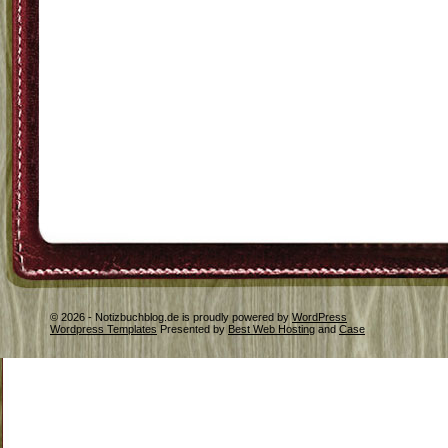
© 2026 - Notizbuchblog.de is proudly powered by
WordPress
Wordpress Templates
Presented by
Best Web Hosting
and
Case