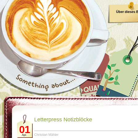
Über dieses 
E-Book
Letterpress Notizblöcke
01
Christian Mähler
Apr.