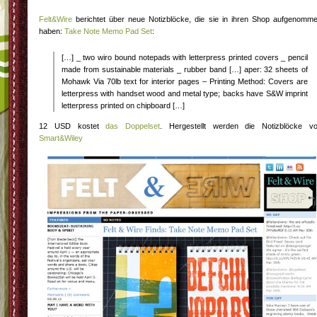
Felt&Wire
berichtet über neue Notizblöcke, die sie in ihren Shop aufgenomm
haben:
Take Note Memo Pad Set
:
[…] _ two wiro bound notepads with letterpress printed covers _ pencil
made from sustainable materials _ rubber band […] aper: 32 sheets of
Mohawk Via 70lb text for interior pages – Printing Method: Covers are
letterpress with handset wood and metal type; backs have S&W imprint
letterpress printed on chipboard […]
12 USD kostet
das Doppelset
. Hergestellt werden die Notizblöcke v
Smart&Wiley