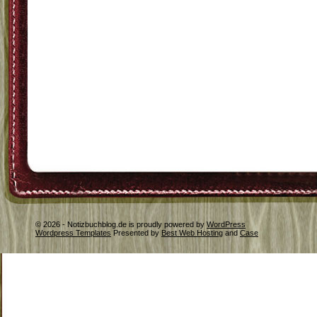
© 2026 - Notizbuchblog.de is proudly powered by
WordPress
Wordpress Templates
Presented by
Best Web Hosting
and
Case