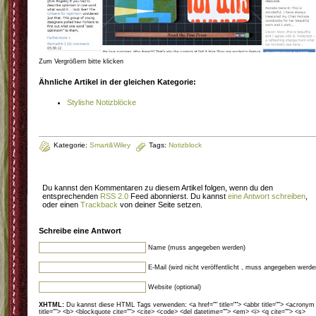
Zum Vergrößern bitte klicken
Ähnliche Artikel in der gleichen Kategorie:
Stylishe Notizblöcke
Kategorie:
Smart&Wiley
Tags:
Notizblock
Du kannst den Kommentaren zu diesem Artikel folgen, wenn du den
entsprechenden
RSS 2.0
Feed abonnierst. Du kannst
eine Antwort schreiben
,
oder einen
Trackback
von deiner Seite setzen.
Schreibe eine Antwort
Name (muss angegeben werden)
E-Mail (wird nicht veröffentlicht , muss angegeben werde
Website (optional)
XHTML:
Du kannst diese HTML Tags verwenden: <a href="" title=""> <abbr title=""> <acronym
title=""> <b> <blockquote cite=""> <cite> <code> <del datetime=""> <em> <i> <q cite=""> <s>