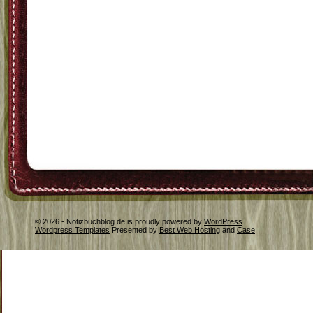
© 2026 - Notizbuchblog.de is proudly powered by
WordPress
Wordpress Templates
Presented by
Best Web Hosting
and
Case