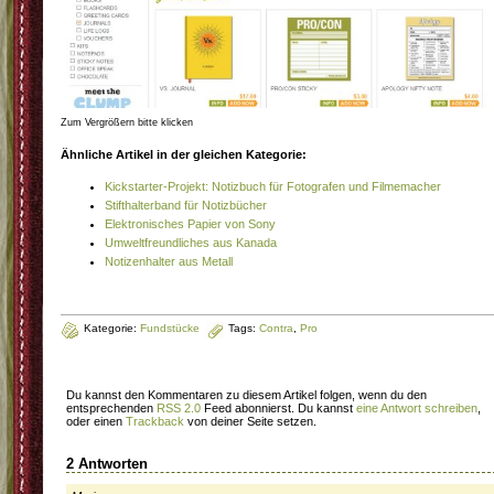
Zum Vergrößern bitte klicken
Ähnliche Artikel in der gleichen Kategorie:
Kickstarter-Projekt: Notizbuch für Fotografen und Filmemacher
Stifthalterband für Notizbücher
Elektronisches Papier von Sony
Umweltfreundliches aus Kanada
Notizenhalter aus Metall
Kategorie:
Fundstücke
Tags:
Contra
,
Pro
Du kannst den Kommentaren zu diesem Artikel folgen, wenn du den
entsprechenden
RSS 2.0
Feed abonnierst. Du kannst
eine Antwort schreiben
,
oder einen
Trackback
von deiner Seite setzen.
2 Antworten