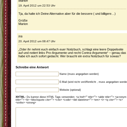
Marion
19. April 2012 um 22:53 Uhr
Tja, da halte ich Deine Alternative aber für die bessere ( und billigere…)
Grüße
Marion
Iris
20. April 2012 um 08:47 Uhr
„Oder ihr nehmt euch einfach euer Notizbuch, schlagt eine leere Doppelseite
auf und notiert links Pro-Argumente und recht Contra-Argumente“ – genau das
habe ich auch sofort gedacht. Wer braucht ein extra Notizbuch für sowas?
Schreibe eine Antwort
Name (muss angegeben werden)
E-Mail (wird nicht veröffentlicht , muss angegeben werde
Website (optional)
XHTML:
Du kannst diese HTML Tags verwenden: <a href="" title=""> <abbr title=""> <acronym
title=""> <b> <blockquote cite=""> <cite> <code> <del datetime=""> <em> <i> <q cite=""> <s>
<strike> <strong>