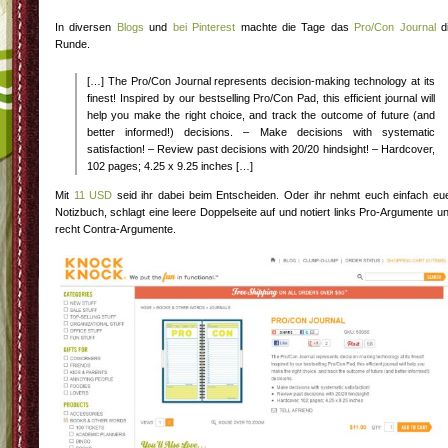
In diversen
Blogs
und
bei Pinterest
machte die Tage das
Pro/Con Journal
d
Runde.
[…] The Pro/Con Journal represents decision-making technology at its
finest! Inspired by our bestselling Pro/Con Pad, this efficient journal will
help you make the right choice, and track the outcome of future (and
better informed!) decisions. – Make decisions with systematic
satisfaction! – Review past decisions with 20/20 hindsight! – Hardcover,
102 pages; 4.25 x 9.25 inches […]
Mit
11 USD
seid ihr dabei beim Entscheiden. Oder ihr nehmt euch einfach eu
Notizbuch, schlagt eine leere Doppelseite auf und notiert links Pro-Argumente u
recht Contra-Argumente.