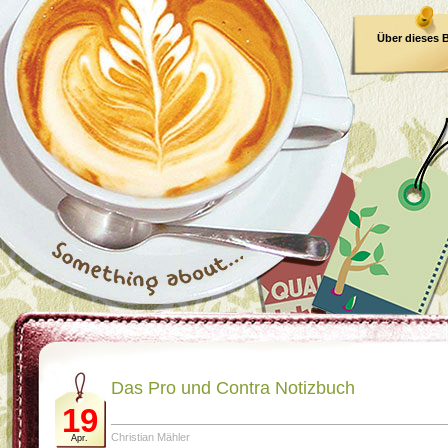
Über dieses 
E-Book
Das Pro und Contra Notizbuch
19
Christian Mähler
Apr.