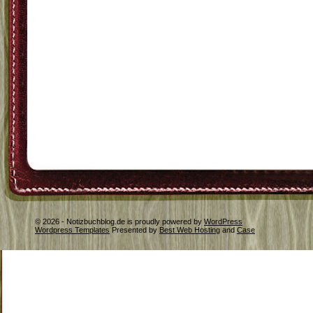
© 2026 - Notizbuchblog.de is proudly powered by
WordPress
Wordpress Templates
Presented by
Best Web Hosting
and
Case