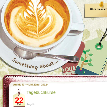
Über dieses 
E-Book
Archiv für » Mai 22nd, 2012«
Tagebuchkurse
22
Angelika
Mai