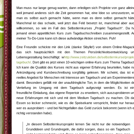
Man muss nur lange genug warten, dann erledigen sich Projekte von ganz allein
weil jemand anderes sich die Zeit genommen hat, eine Idee so umzusetzen, w
man es selbst auch gemacht hätte, wenn man es denn selbst gemacht hätt
Manchmal ist das schade, weil jetzt das Feld besetzt ist, manchmal aber au
willkommen, so wie im Fall des Selbstlernkurses „Projekt Tagebuch“. Da h
jemand einen appetitlichen Kurs zum Tagebuchschreiben zusammengestellt. A
meiner To-Do-Liste kann ich diese aufwändige Aktion streichen. Puh!
Eine Freundin schickte mir den Link (danke Sibylle!) von einem Online-Magazi
das sich hauptsächlich mit den Themen Persönlichkeitsentwicklung u
Lebensgestaltung beschäftigt: w
http://www.zeitzuleben.de/selbstlernkurse/projek
tagebuch/
. Dort gibt es jetzt einen 10-wöchigen online-Kurs zum Thema Tagebuc
Ich kann die Qualität des Kurses nicht aus eigener Erfahrung beurteilen, habe n
Ankündigung und Kursbeschreibung sorgfältig gelesen. Mir scheint, das ist e
reelles Angebot für Menschen mit Interesse am Tagebuch und am Experimentier
damit. Besonders gefällt mir der unaufdringliche Ton, in dem die Möglichkeiten d
Vertiefung im Umgang mit dem Tagebuch aufgezeigt werden. Es ist ei
freundliche Einladung, das eigene Repertoir zu erweitern, sich auszuprobieren u
neue Erfahrungen mit sich und mit dem Medium Tagebuch zu machen. Ob d
Essen so lecker schmeckt, wie es die Speisekarte verspricht, findet nur herau
wer es ausprobiert – und bei Nichtgefallen das Geld zurück bekommt (wenn ich 
richtig verstanden habe).
„In diesem Selbstlernkursprojekt lernen Sie nicht nur die notwendigen
Grundideen und Grundregeln, die dafür sorgen, dass so ein Tagebuch