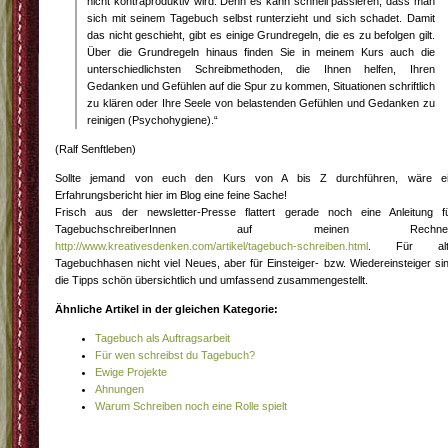
nicht kontraproduktiv wird. Denn es kann schnell passieren, dass man
sich mit seinem Tagebuch selbst runterzieht und sich schadet. Damit
das nicht geschieht, gibt es einige Grundregeln, die es zu befolgen gilt.
Über die Grundregeln hinaus finden Sie in meinem Kurs auch die
unterschiedlichsten Schreibmethoden, die Ihnen helfen, Ihren
Gedanken und Gefühlen auf die Spur zu kommen, Situationen schriftlich
zu klären oder Ihre Seele von belastenden Gefühlen und Gedanken zu
reinigen (Psychohygiene).“
(Ralf Senftleben)
Sollte jemand von euch den Kurs von A bis Z durchführen, wäre e
Erfahrungsbericht hier im Blog eine feine Sache!
Frisch aus der newsletter-Presse flattert gerade noch eine Anleitung f
TagebuchschreiberInnen auf meinen Rechner
http://www.kreativesdenken.com/artikel/tagebuch-schreiben.html
. Für alt
Tagebuchhasen nicht viel Neues, aber für Einsteiger- bzw. Wiedereinsteiger si
die Tipps schön übersichtlich und umfassend zusammengestellt.
Ähnliche Artikel in der gleichen Kategorie:
Tagebuch als Auftragsarbeit
Für wen schreibst du Tagebuch?
Ewige Projekte
Ahnungen
Warum Schreiben noch eine Rolle spielt