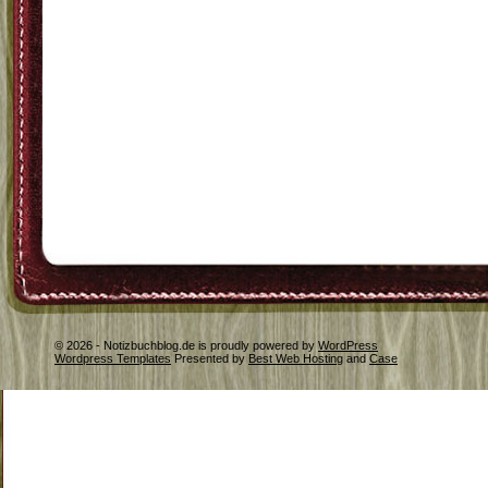
© 2026 - Notizbuchblog.de is proudly powered by
WordPress
Wordpress Templates
Presented by
Best Web Hosting
and
Case