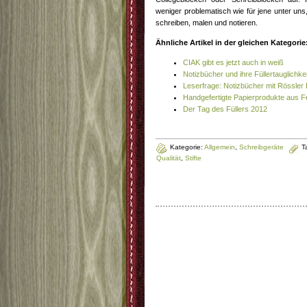
weniger problematisch wie für jene unter uns, 
schreiben, malen und notieren.
Ähnliche Artikel in der gleichen Kategorie
CIAK gibt es jetzt auch in weiß
Notizbücher und ihre Füllertauglichkei
Leserfrage: Notizbücher mit Rössler 
Handgefertigte Papierprodukte aus 
Der Tag des Füllers 2012
Kategorie:
Allgemein
,
Schreibgeräte
T
Qualität
,
Stifte