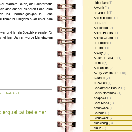
altbooken
(1)
eter starkem Texon, ein Lederersatz,
Alwych
(1)
 man also auf der sicheren Seite. Zum
amarcord
(1)
ch und Fineliner geeignet ist – das
Anthropologie
(1)
u findet ihr übrigens auch unter dem
apica
(2)
Appointed
(2)
ar und ist ein Spezialversender für
Arche Blancs
(1)
Vor einigen Jahren wurde Manufactum
Archie Grand
(1)
arsedition
(1)
artemis
(1)
Arwey
(10)
Astier de Villatte
(1)
atoma
(3)
Authentics
(2)
:
Avery Zweckform
(16)
basmati
(2)
be2ween
(1)
Beechmore Books
(1)
Berlin Notebook
(1)
ante
,
Notizbuch
bespoke
(1)
Best Made
(1)
betonware
(1)
erqualität bei einer
Betzold
(2)
Bindewerk
(7)
blockberg
(3)
bluuz
(2)