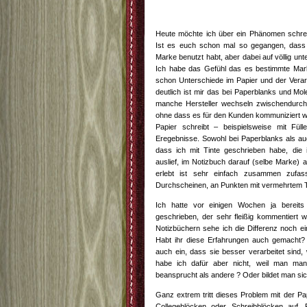
Heute möchte ich über ein Phänomen schreibe
Ist es euch schon mal so gegangen, dass 
Marke benutzt habt, aber dabei auf völlig unt
Ich habe das Gefühl das es bestimmte Mark
schon Unterschiede im Papier und der Vera
deutlich ist mir das bei Paperblanks und Mol
manche Hersteller wechseln zwischendurch 
ohne dass es für den Kunden kommuniziert 
Papier schreibt – beispielsweise mit Füll
Eregebnisse. Sowohl bei Paperblanks als a
dass ich mit Tinte geschrieben habe, die
auslief, im Notizbuch darauf (selbe Marke
erlebt ist sehr einfach zusammen zufass
Durchscheinen, an Punkten mit vermehrtem T
Ich hatte vor einigen Wochen ja bereits
geschrieben, der sehr fleißig kommentiert w
Notizbüchern sehe ich die Differenz noch ei
Habt ihr diese Erfahrungen auch gemacht?
auch ein, dass sie besser verarbeitet sind
habe ich dafür aber nicht, weil man man
beansprucht als andere ? Oder bildet man sic
Ganz extrem tritt dieses Problem mit der Pa
Collegeblöcken oder Schreibblöcken auf. F