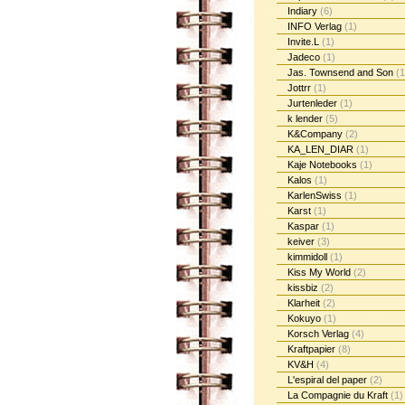
Indiary
(6)
INFO Verlag
(1)
Invite.L
(1)
Jadeco
(1)
Jas. Townsend and Son
(1
Jottrr
(1)
Jurtenleder
(1)
k lender
(5)
K&Company
(2)
KA_LEN_DIAR
(1)
Kaje Notebooks
(1)
Kalos
(1)
KarlenSwiss
(1)
Karst
(1)
Kaspar
(1)
keiver
(3)
kimmidoll
(1)
Kiss My World
(2)
kissbiz
(2)
Klarheit
(2)
Kokuyo
(1)
Korsch Verlag
(4)
Kraftpapier
(8)
KV&H
(4)
L'espiral del paper
(2)
La Compagnie du Kraft
(1)