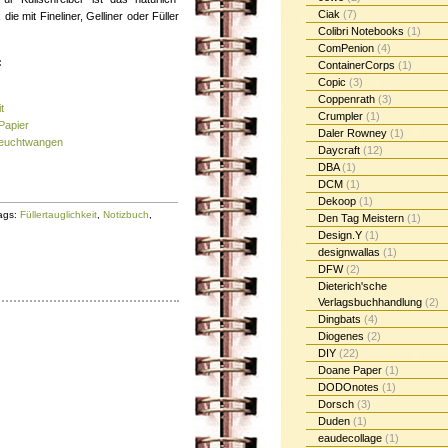
Ciak
(7)
die mit Fineliner, Gelliner oder Füller
Colibri Notebooks
(1)
ComPenion
(4)
:
ContainerCorps
(1)
Copic
(3)
Coppenrath
(3)
t
Crumpler
(1)
Papier
Daler Rowney
(1)
Feuchtwangen
Daycraft
(12)
DBA
(1)
DCM
(1)
Dekoop
(1)
ags:
Füllertauglichkeit
,
Notizbuch
,
Den Tag Meistern
(1)
Design.Y
(1)
designwallas
(1)
DFW
(2)
Dieterich'sche
Verlagsbuchhandlung
(2)
Dingbats
(4)
Diogenes
(2)
DIY
(22)
Doane Paper
(1)
DODOnotes
(1)
Dorsch
(3)
Duden
(1)
eaudecollage
(1)