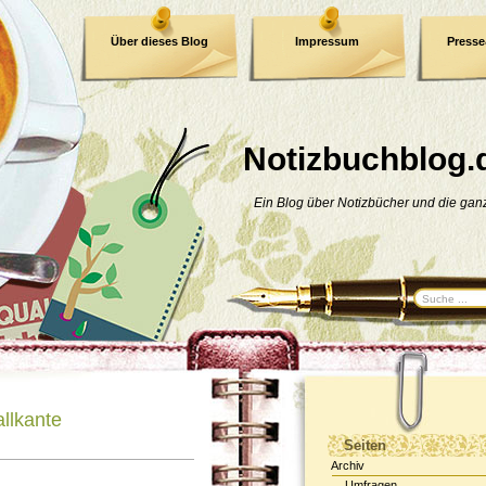
Über dieses Blog
Impressum
Press
E-Book
Datenschutzerklärung
Notizbuchblog.
Ein Blog über Notizbücher und die ga
llkante
Seiten
Archiv
Umfragen