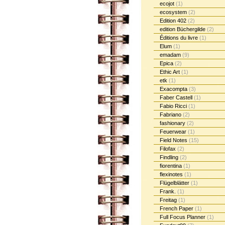
ecojot
(1)
ecosystem
(2)
Edition 402
(2)
edition Büchergilde
(2)
Éditions du livre
(1)
Elum
(1)
emadam
(9)
Epica
(2)
Ethic Art
(1)
etk
(1)
Exacompta
(3)
Faber Castell
(1)
Fabio Ricci
(1)
Fabriano
(2)
fashionary
(2)
Feuerwear
(1)
Field Notes
(15)
Filofax
(2)
Findling
(2)
fiorentina
(1)
flexinotes
(1)
Flügelblätter
(1)
Frank.
(1)
Freitag
(1)
French Paper
(1)
Full Focus Planner
(1)