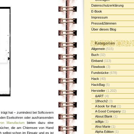
Datenschutzerklärung
E-Book
Impressum
Presse&Stimmen
Über dieses Blog
Kategorien
Allgemein
(515)
Buch
(32)
Einband
(113)
Flowbook
(3)
Fundstücke
(678)
Hack
(40)
HackBag
(5)
Hersteller
(1.202)
&ART
(4)
18hoch2
(3)
A book for that
(1)
A Good Company
(1)
trägt hat – zumindest bei Softcovern
About:Blank
(1)
enden Eselsohren oder ausfransenden
adliga
(1)
 von Manufactum
bieten dazu eine
Ahoi Marie
(1)
izbücher, die am Chiemsee von Hand
Alpha Edition
(1)
h selbst schon im Einsatz und es ist