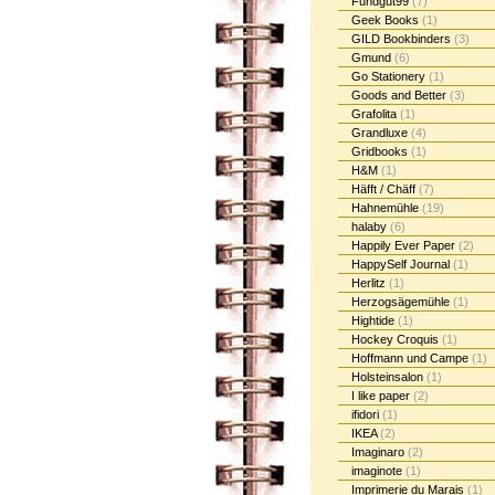
Fundgut99
(7)
Geek Books
(1)
GILD Bookbinders
(3)
Gmund
(6)
Go Stationery
(1)
Goods and Better
(3)
Grafolita
(1)
Grandluxe
(4)
Gridbooks
(1)
H&M
(1)
Häfft / Chäff
(7)
Hahnemühle
(19)
halaby
(6)
Happily Ever Paper
(2)
HappySelf Journal
(1)
Herlitz
(1)
Herzogsägemühle
(1)
Hightide
(1)
Hockey Croquis
(1)
Hoffmann und Campe
(1)
Holsteinsalon
(1)
I like paper
(2)
ifidori
(1)
IKEA
(2)
Imaginaro
(2)
imaginote
(1)
Imprimerie du Marais
(1)