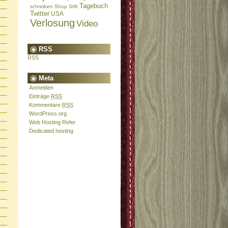
Tagebuch
schreiben
Shop
Stift
Twitter
USA
Verlosung
Video
RSS
RSS
Meta
Anmelden
Einträge
RSS
Kommentare
RSS
WordPress.org
Web Hosting Refer
Dedicated hosting