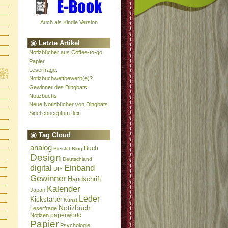
Auch als Kindle Version
Letzte Artikel
Notizbücher aus Coffee-to-go
Papier
Leserfrage:
Notizbuchwettbewerb(e)?
Gewinner des Dingbats
Notizbuchs
Neue Notizbücher von Dingbats
Sigel conceptum flex
Tag Cloud
analog
Buch
Bleistift
Blog
Design
Deutschland
Einband
digital
DIY
Gewinner
Handschrift
Kalender
Japan
Leder
Kickstarter
Kunst
Notizbuch
Leserfrage
paperworld
Notizen
Papier
Psychologie