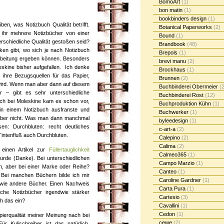
BomoArt
(1)
bon matin
(1)
bookbinders design
(1)
n, was Notizbuch Qualität betrifft.
Botanical Paperworks
(2)
ihr mehrere Notizbücher von einer
Bound
(1)
erschiedliche Qualität gestoßen seid?
Brandbook
(48)
en gibt, wo sich je nach Notizbuch
Brepols
(1)
rbeitung ergeben können. Besonders
brevi manu
(2)
eskine bisher aufgefallen. Ich denke
Brockhaus
(1)
ihre Bezugsquellen für das Papier,
Brunnen
(2)
wird. Wenn man aber dann auf diesem
Buchbinderei Obermeier
(2
er – gibt es sehr unterschiedliche
Buchbinderei Rost
(12)
uch bei Moleskine kam es schon vor,
Buchproduktion Kühn
(1)
 in einem Notizbuch ausfranste und
Buchwerker
(1)
) aber nicht. Was man dann manchmal
byleedesign
(1)
en: Durchbluten: recht deutliches
c-art-a
(2)
intenfluß auch Durchbluten.
Calepino
(2)
Calima
(2)
 einen Artikel zur
Füllertauglichkeit
Calmeo365
(1)
urde (Danke). Bei unterschiedlichen
Campo Marzio
(1)
n, aber bei einer Marke oder Reihe?
Canteo
(1)
 Bei manchen Büchern bilde ich mir
Caroline Gardner
(1)
, wie andere Bücher. Einen Nachweis
Carta Pura
(1)
che Notizbücher irgendwie stärker
Cartesio
(3)
h das ein?
Cavallini
(1)
Cedon
(1)
pierqualität meiner Meinung nach bei
cewe
(2)
ür Kulischreiber ist das natürlich