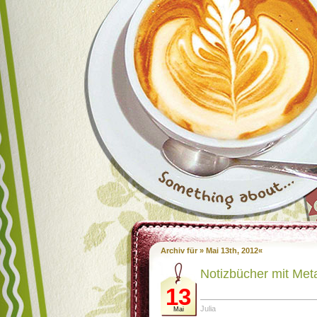
Archiv für » Mai 13th, 2012«
Notizbücher mit Meta
13
Julia
Mai