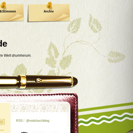
e&Stimmen
Archiv
de
nze Welt drumherum.
RSS
/
@notizbuchblog