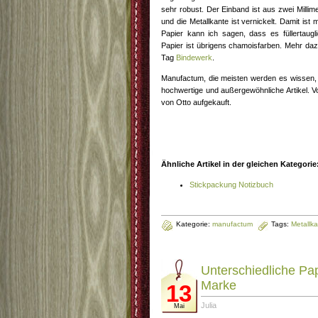
sehr robust. Der Einband ist aus zwei Millim
und die Metallkante ist vernickelt. Damit ist
Papier kann ich sagen, dass es füllertaugli
Papier ist übrigens chamoisfarben. Mehr daz
Tag
Bindewerk
.
Manufactum, die meisten werden es wissen, w
hochwertige und außergewöhnliche Artikel. 
von Otto aufgekauft.
Ähnliche Artikel in der gleichen Kategorie
Stickpackung Notizbuch
Kategorie:
manufactum
Tags:
Metallk
Unterschiedliche Papi
Marke
13
Julia
Mai