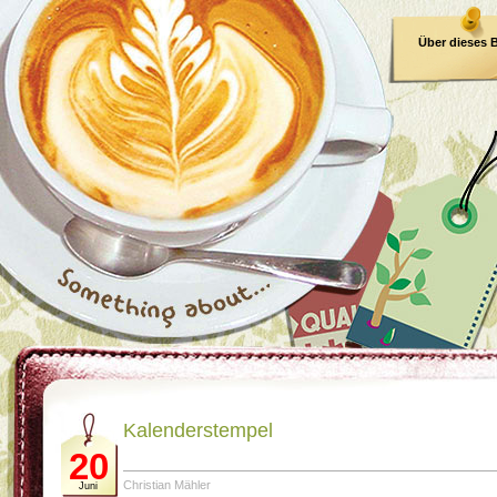
Über dieses 
E-Book
Kalenderstempel
20
Christian Mähler
Juni