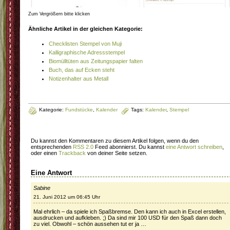
Zum Vergrößern bitte klicken
Ähnliche Artikel in der gleichen Kategorie:
Checklisten Stempel von Muji
Kalligraphische Adressstempel
Biomülltüten aus Zeitungspapier falten
Buch, das auf Ecken steht
Notizenhalter aus Metall
Kategorie:
Fundstücke
,
Kalender
Tags:
Kalender
,
Stempel
Du kannst den Kommentaren zu diesem Artikel folgen, wenn du den
entsprechenden
RSS 2.0
Feed abonnierst. Du kannst
eine Antwort schreiben
,
oder einen
Trackback
von deiner Seite setzen.
Eine Antwort
Sabine
21. Juni 2012 um 06:45 Uhr
Mal ehrlich – da spiele ich Spaßbremse. Den kann ich auch in Excel erstellen,
ausdrucken und aufkleben. ;) Da sind mir 100 USD für den Spaß dann doch
zu viel. Obwohl – schön aussehen tut er ja …