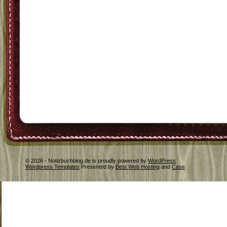
© 2026 - Notizbuchblog.de is proudly powered by
WordPress
Wordpress Templates
Presented by
Best Web Hosting
and
Case