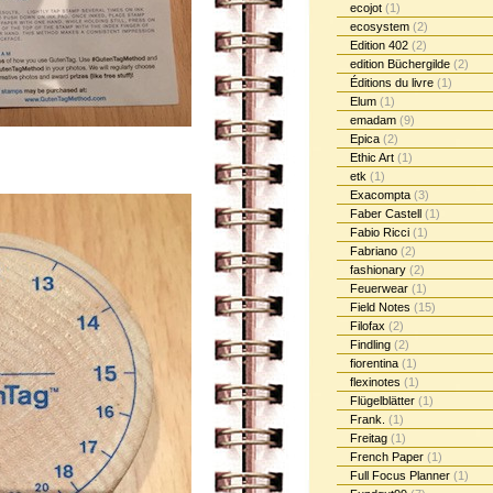
ecojot
(1)
ecosystem
(2)
Edition 402
(2)
edition Büchergilde
(2)
Éditions du livre
(1)
Elum
(1)
emadam
(9)
Epica
(2)
Ethic Art
(1)
etk
(1)
Exacompta
(3)
Faber Castell
(1)
Fabio Ricci
(1)
Fabriano
(2)
fashionary
(2)
Feuerwear
(1)
Field Notes
(15)
Filofax
(2)
Findling
(2)
fiorentina
(1)
flexinotes
(1)
Flügelblätter
(1)
Frank.
(1)
Freitag
(1)
French Paper
(1)
Full Focus Planner
(1)