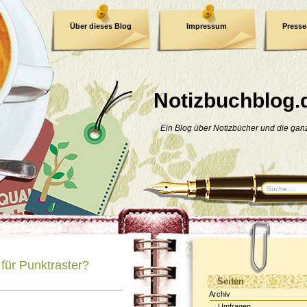
Über dieses Blog
Impressum
Press
E-Book
Datenschutzerklärung
Notizbuchblog.
Ein Blog über Notizbücher und die ga
für Punktraster?
Seiten
Archiv
Umfragen