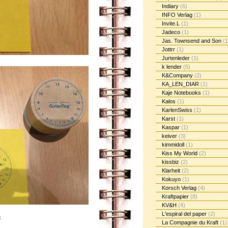
Indiary
(6)
INFO Verlag
(1)
Invite.L
(1)
Jadeco
(1)
Jas. Townsend and Son
(1
Jottrr
(1)
Jurtenleder
(1)
k lender
(5)
K&Company
(2)
KA_LEN_DIAR
(1)
Kaje Notebooks
(1)
Kalos
(1)
KarlenSwiss
(1)
Karst
(1)
Kaspar
(1)
keiver
(3)
kimmidoll
(1)
Kiss My World
(2)
kissbiz
(2)
Klarheit
(2)
Kokuyo
(1)
Korsch Verlag
(4)
Kraftpapier
(8)
KV&H
(4)
L'espiral del paper
(2)
:
La Compagnie du Kraft
(1)