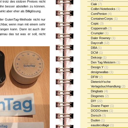
 trotz des stolzen Preises nicht
Ciak
(7)
ihn besser abstellen zu können.
Colibri Notebooks
(1)
rkt aber eher als Billiglösung.
ComPenion
(4)
ContainerCorps
(1)
 der GutenTag-Methode nicht nur
Copic
(3)
uchbar, wenn man mit einem sehr
Coppenrath
(3)
fangen kann. Dann ist auch der
Crumpler
(1)
enau das tut was er soll, nicht
Daler Rowney
(1)
Daycraft
(12)
DBA
(1)
DCM
(1)
Dekoop
(1)
Den Tag Meistern
(1)
Design.Y
(1)
designwallas
(1)
DFW
(2)
Dieterich'sche
Verlagsbuchhandlung
(2)
Dingbats
(4)
Diogenes
(2)
DIY
(22)
Doane Paper
(1)
DODOnotes
(1)
Dorsch
(3)
Duden
(1)
eaudecollage
(1)