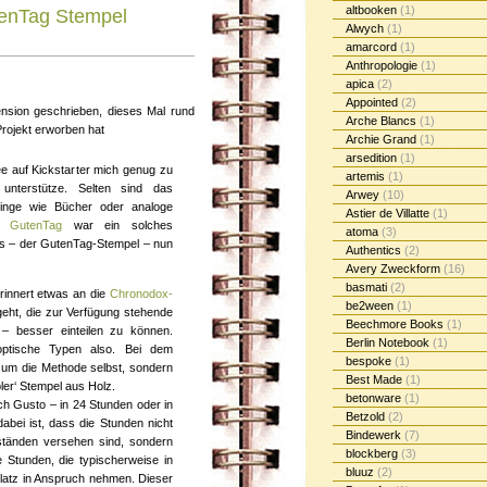
altbooken
(1)
tenTag Stempel
Alwych
(1)
amarcord
(1)
Anthropologie
(1)
apica
(2)
Appointed
(2)
nsion geschrieben, dieses Mal rund
Arche Blancs
(1)
Projekt erworben hat
Archie Grand
(1)
arsedition
(1)
ee auf Kickstarter mich genug zu
artemis
(1)
unterstütze. Selten sind das
Arwey
(10)
inge wie Bücher oder analoge
Astier de Villatte
(1)
u GutenTag
war ein solches
atoma
(3)
is – der GutenTag-Stempel – nun
Authentics
(2)
Avery Zweckform
(16)
basmati
(2)
rinnert etwas an die
Chronodox-
be2ween
(1)
geht, die zur Verfügung stehende
Beechmore Books
(1)
– besser einteilen zu können.
Berlin Notebook
(1)
ptische Typen also. Bei dem
bespoke
(1)
t um die Methode selbst, sondern
Best Made
(1)
ler‘ Stempel aus Holz.
betonware
(1)
ach Gusto – in 24 Stunden oder in
Betzold
(2)
abei ist, dass die Stunden nicht
Bindewerk
(7)
bständen versehen sind, sondern
blockberg
(3)
e Stunden, die typischerweise in
bluuz
(2)
Platz in Anspruch nehmen. Dieser