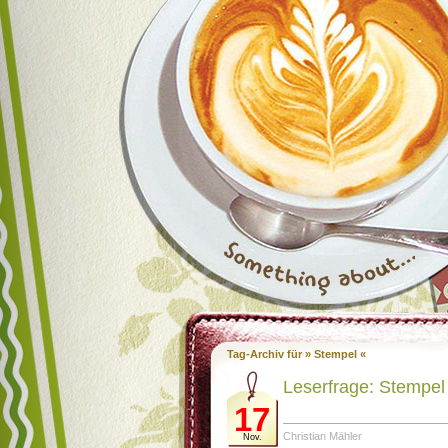
Tag-Archiv für » Stempel «
Leserfrage: Stempel 
17
Christian Mähler
Nov.