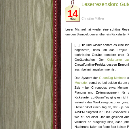
Leserrezension: Gu
14
Christian Mähler
März
Leser Michael hat wieder eine schöne Reze
um den Stempel, den er über ein Kickstarter 
[…] Hin und wieder schafft es eine Id
begeistern, dass ich das Projekt 
technische Geräte, sondern eher D
Gerätschaften. Der
Kickstarter z
Crowdfunding-Projekt, dessen Ergebn
auch bei mir angekommen ist.
Das System der
GutenTag-Methode
e
Methode
, zumal es bei beiden darum 
Zeit – bei Chronodox etwa Monate 
Planung und Zeitmanagement für o
Kickstarter zu GutenTag ging es nich
vielmehr das Werkzeug dazu, ein ‚simp
Dieser bildet einen Tag ab, der – je n
AM/PM eingeteilt ist. Das Besondere d
wie zB bei einer Uhr mit gleichen A
vielmehr so ausgelegt sind, dass jen
Nachtruhe fallen de facto fast keinen 