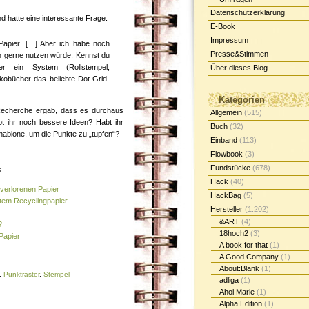
Datenschutzerklärung
nd hatte eine interessante Frage:
E-Book
Impressum
-Papier. […] Aber ich habe noch
Presse&Stimmen
ch gerne nutzen würde. Kennst du
er ein System (Rollstempel,
Über dieses Blog
nkobücher das beliebte Dot-Grid-
Kategorien
 Recherche ergab, dass es durchaus
Allgemein
(515)
bt ihr noch bessere Ideen? Habt ihr
Buch
(32)
Schablone, um die Punkte zu „tupfen“?
Einband
(113)
Flowbook
(3)
Fundstücke
(678)
:
Hack
(40)
verlorenen Papier
HackBag
(5)
htem Recyclingpapier
Hersteller
(1.202)
&ART
(4)
?
18hoch2
(3)
Papier
A book for that
(1)
A Good Company
(1)
About:Blank
(1)
,
Punktraster
,
Stempel
adliga
(1)
Ahoi Marie
(1)
Alpha Edition
(1)