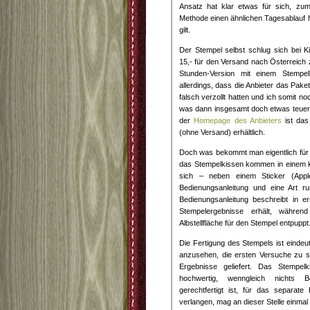
Ansatz hat klar etwas für sich, zum
Methode einen ähnlichen Tagesablauf 
gilt.
Der Stempel selbst schlug sich bei Ki
15,- für den Versand nach Österreich 
Stunden-Version mit einem Stempelk
allerdings, dass die Anbieter das Pak
falsch verzollt hatten und ich somit no
was dann insgesamt doch etwas teuer
der
Homepage des Anbieters
ist das
(ohne Versand) erhältlich.
Doch was bekommt man eigentlich für
das Stempelkissen kommen in einem k
sich – neben einem Sticker (Appl
Bedienungsanleitung und eine Art ru
Bedienungsanleitung beschreibt in e
Stempelergebnisse erhält, währen
Albstellfläche für den Stempel entpuppt
Die Fertigung des Stempels ist eindeu
anzusehen, die ersten Versuche zu s
Ergebnisse geliefert. Das Stempelki
hochwertig, wenngleich nichts
gerechtfertigt ist, für das separat
verlangen, mag an dieser Stelle einmal 