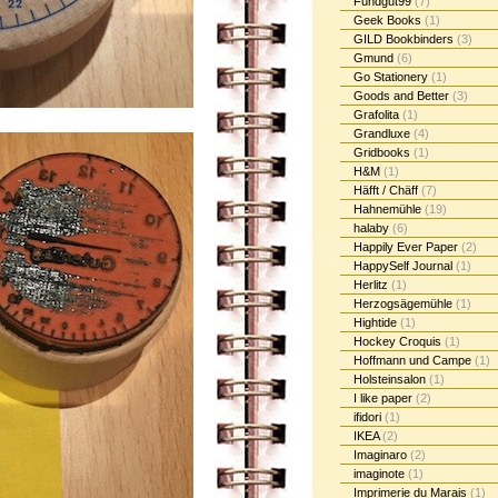
Fundgut99
(7)
Geek Books
(1)
GILD Bookbinders
(3)
Gmund
(6)
Go Stationery
(1)
Goods and Better
(3)
Grafolita
(1)
Grandluxe
(4)
Gridbooks
(1)
H&M
(1)
Häfft / Chäff
(7)
Hahnemühle
(19)
halaby
(6)
Happily Ever Paper
(2)
HappySelf Journal
(1)
Herlitz
(1)
Herzogsägemühle
(1)
Hightide
(1)
Hockey Croquis
(1)
Hoffmann und Campe
(1)
Holsteinsalon
(1)
I like paper
(2)
ifidori
(1)
IKEA
(2)
Imaginaro
(2)
imaginote
(1)
Imprimerie du Marais
(1)