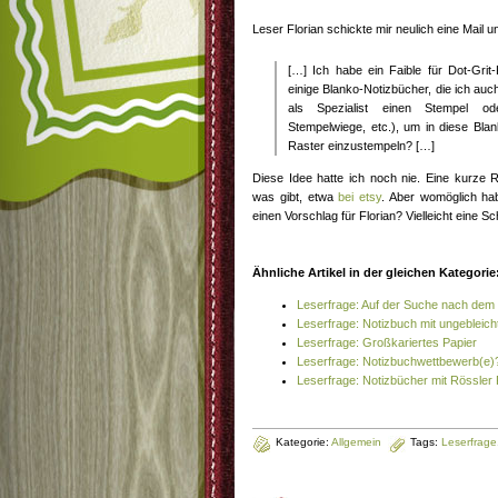
Leser Florian schickte mir neulich eine Mail u
[…] Ich habe ein Faible für Dot-Grit
einige Blanko-Notizbücher, die ich au
als Spezialist einen Stempel od
Stempelwiege, etc.), um in diese Bla
Raster einzustempeln? […]
Diese Idee hatte ich noch nie. Eine kurze
was gibt, etwa
bei etsy
. Aber womöglich ha
einen Vorschlag für Florian? Vielleicht eine 
Ähnliche Artikel in der gleichen Kategorie
Leserfrage: Auf der Suche nach dem 
Leserfrage: Notizbuch mit ungebleic
Leserfrage: Großkariertes Papier
Leserfrage: Notizbuchwettbewerb(e)
Leserfrage: Notizbücher mit Rössler 
Kategorie:
Allgemein
Tags:
Leserfrage