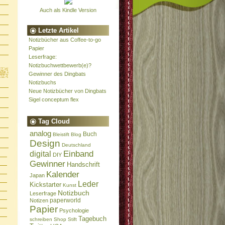
Auch als Kindle Version
Letzte Artikel
Notizbücher aus Coffee-to-go
Papier
Leserfrage:
Notizbuchwettbewerb(e)?
Gewinner des Dingbats
Notizbuchs
Neue Notizbücher von Dingbats
Sigel conceptum flex
Tag Cloud
analog
Buch
Bleistift
Blog
Design
Deutschland
Einband
digital
DIY
Gewinner
Handschrift
Kalender
Japan
Leder
Kickstarter
Kunst
Notizbuch
Leserfrage
paperworld
Notizen
Papier
Psychologie
Tagebuch
schreiben
Shop
Stift