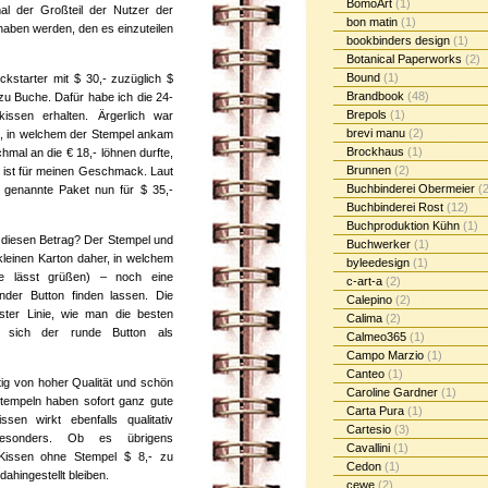
BomoArt
(1)
al der Großteil der Nutzer der
bon matin
(1)
haben werden, den es einzuteilen
bookbinders design
(1)
Botanical Paperworks
(2)
Bound
(1)
ckstarter mit $ 30,- zuzüglich $
Brandbook
(48)
zu Buche. Dafür habe ich die 24-
Brepols
(1)
issen erhalten. Ärgerlich war
brevi manu
(2)
et, in welchem der Stempel ankam
Brockhaus
(1)
chmal an die € 18,- löhnen durfte,
Brunnen
(2)
 ist für meinen Geschmack. Laut
Buchbinderei Obermeier
(2
 genannte Paket nun für $ 35,-
Buchbinderei Rost
(12)
Buchproduktion Kühn
(1)
 diesen Betrag? Der Stempel und
Buchwerker
(1)
leinen Karton daher, in welchem
byleedesign
(1)
e lässt grüßen) – noch eine
c-art-a
(2)
nder Button finden lassen. Die
Calepino
(2)
rster Linie, wie man die besten
Calima
(2)
d sich der runde Button als
Calmeo365
(1)
.
Campo Marzio
(1)
Canteo
(1)
tig von hoher Qualität und schön
Caroline Gardner
(1)
tempeln haben sofort ganz gute
Carta Pura
(1)
ssen wirkt ebenfalls qualitativ
Cartesio
(3)
 Besonders. Ob es übrigens
Cavallini
(1)
e Kissen ohne Stempel $ 8,- zu
Cedon
(1)
dahingestellt bleiben.
cewe
(2)