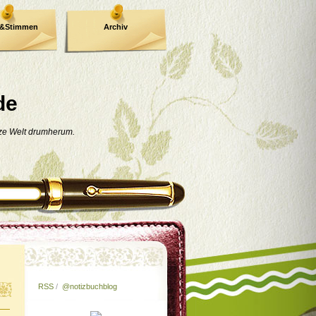
e&Stimmen
Archiv
de
nze Welt drumherum.
RSS
/
@notizbuchblog