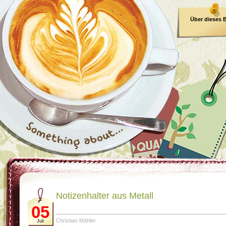
Über dieses 
E-Book
Notizenhalter aus Metall
05
Christian Mähler
Juli