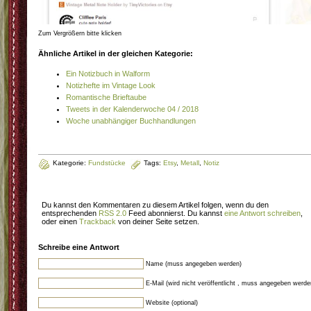
Zum Vergrößern bitte klicken
Ähnliche Artikel in der gleichen Kategorie:
Ein Notizbuch in Walform
Notizhefte im Vintage Look
Romantische Brieftaube
Tweets in der Kalenderwoche 04 / 2018
Woche unabhängiger Buchhandlungen
Kategorie:
Fundstücke
Tags:
Etsy
,
Metall
,
Notiz
Du kannst den Kommentaren zu diesem Artikel folgen, wenn du den
entsprechenden
RSS 2.0
Feed abonnierst. Du kannst
eine Antwort schreiben
,
oder einen
Trackback
von deiner Seite setzen.
Schreibe eine Antwort
Name (muss angegeben werden)
E-Mail (wird nicht veröffentlicht , muss angegeben werde
Website (optional)