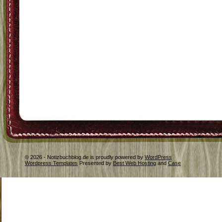
© 2026 - Notizbuchblog.de is proudly powered by
WordPress
Wordpress Templates
Presented by
Best Web Hosting
and
Case