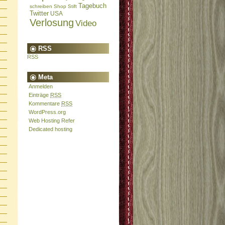
Tagebuch
schreiben
Shop
Stift
Twitter
USA
Verlosung
Video
RSS
RSS
Meta
Anmelden
Einträge
RSS
Kommentare
RSS
WordPress.org
Web Hosting Refer
Dedicated hosting