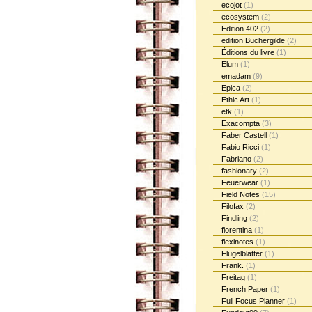
ecojot
(1)
ecosystem
(2)
Edition 402
(2)
edition Büchergilde
(2)
Éditions du livre
(1)
Elum
(1)
emadam
(9)
Epica
(2)
Ethic Art
(1)
etk
(1)
Exacompta
(3)
Faber Castell
(1)
Fabio Ricci
(1)
Fabriano
(2)
fashionary
(2)
Feuerwear
(1)
Field Notes
(15)
Filofax
(2)
Findling
(2)
fiorentina
(1)
flexinotes
(1)
Flügelblätter
(1)
Frank.
(1)
Freitag
(1)
French Paper
(1)
Full Focus Planner
(1)