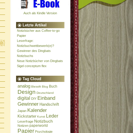
Auch als Kindle Version
Letzte Artikel
Notizbücher aus Coffee-to-go
Papier
Leserfrage:
Notizbuchwettbewerb(e)?
Gewinner des Dingbats
Notizbuchs
Neue Notizbücher von Dingbats
Sigel conceptum flex
Tag Cloud
analog
Buch
Bleistift
Blog
Design
Deutschland
Einband
digital
DIY
Gewinner
Handschrift
Kalender
Japan
Leder
Kickstarter
Kunst
Notizbuch
Leserfrage
paperworld
Notizen
Papier
Psychologie