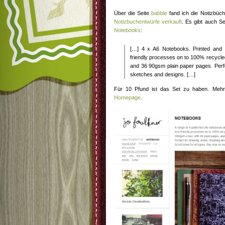
Über die Seite
babble
fand ich die Notizbüc
Notizbuchentwürfe verkauft
. Es gibt auch S
Notebooks
:
[…] 4 x A6 Notebooks. Printed and 
friendly processes on to 100% recycle
and 36 90gsm plain paper pages. Perfe
sketches and designs. […]
Für 10 Pfund ist das Set zu haben. Mehr
Homepage
.