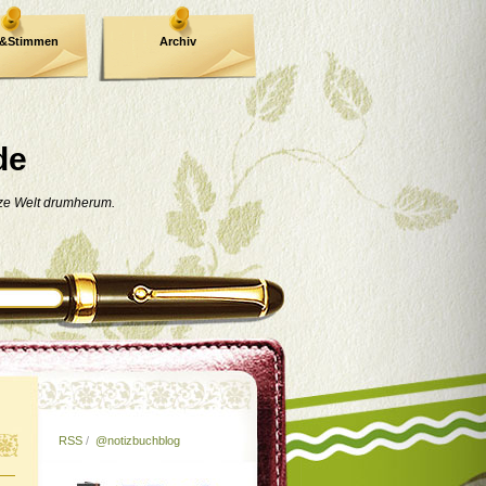
e&Stimmen
Archiv
de
nze Welt drumherum.
RSS
/
@notizbuchblog