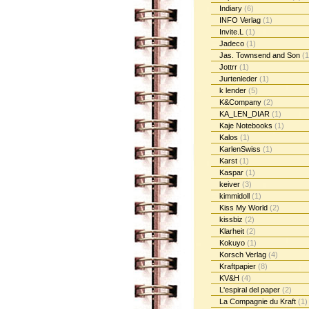
Indiary
(6)
INFO Verlag
(1)
Invite.L
(1)
Jadeco
(1)
Jas. Townsend and Son
(1
Jottrr
(1)
Jurtenleder
(1)
k lender
(5)
K&Company
(2)
KA_LEN_DIAR
(1)
Kaje Notebooks
(1)
Kalos
(1)
KarlenSwiss
(1)
Karst
(1)
Kaspar
(1)
keiver
(3)
kimmidoll
(1)
Kiss My World
(2)
kissbiz
(2)
Klarheit
(2)
Kokuyo
(1)
Korsch Verlag
(4)
Kraftpapier
(8)
KV&H
(4)
L'espiral del paper
(2)
La Compagnie du Kraft
(1)