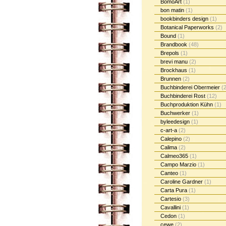
BomoArt
(1)
bon matin
(1)
bookbinders design
(1)
Botanical Paperworks
(2)
Bound
(1)
Brandbook
(48)
Brepols
(1)
brevi manu
(2)
Brockhaus
(1)
Brunnen
(2)
Buchbinderei Obermeier
(2
Buchbinderei Rost
(12)
Buchproduktion Kühn
(1)
Buchwerker
(1)
byleedesign
(1)
c-art-a
(2)
Calepino
(2)
Calima
(2)
Calmeo365
(1)
Campo Marzio
(1)
Canteo
(1)
Caroline Gardner
(1)
Carta Pura
(1)
Cartesio
(3)
Cavallini
(1)
Cedon
(1)
cewe
(2)