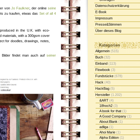
Datenschutzerklärung
her von
Jo Faulkner
, der online
seine
E-Book
ets zu kaufen, etwas das
Set of all 4
Impressum
Presse&Stimmen
produced in the U.K. with eco-
Über dieses Blog
d materials, with a 300gsm cover
ct for doodles, drawings, notes,
Kategorien
Allgemein
(515)
 Bilder findet man auch auf
seiner
Buch
(32)
Einband
(113)
Flowbook
(3)
Fundstücke
(678)
Hack
(40)
HackBag
(5)
Hersteller
(1.202)
&ART
(4)
18hoch2
(3)
A book for that
(1)
A Good Company
(1)
About:Blank
(1)
adliga
(1)
Ahoi Marie
(1)
Alpha Edition
(1)