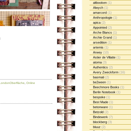
altbooken
(1)
Alwych
(1)
amarcord
(1)
Anthropologie
(1)
apica
(2)
Appointed
(2)
Arche Blancs
(1)
Archie Grand
(1)
:
arsedition
(1)
artemis
(1)
Arwey
(10)
Astier de Villatte
(1)
atoma
(3)
Authentics
(2)
Avery Zweckform
(16)
basmati
(2)
be2ween
(1)
LondonOberfläche
,
Online
Beechmore Books
(1)
Berlin Notebook
(1)
bespoke
(1)
Best Made
(1)
betonware
(1)
Betzold
(2)
Bindewerk
(7)
blockberg
(3)
bluuz
(2)