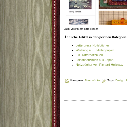
Zum Vergrößern bitte klicken
Ähnliche Artikel in der gleichen Kategorie
Letterpress Notizbücher
Werbung auf Toilettenpapier
Ein Blätternotizbuch
Leinennotizbuch aus Japan
Notizbücher von Richard Holloway
Kategorie:
Fundstücke
Tags:
Design
,