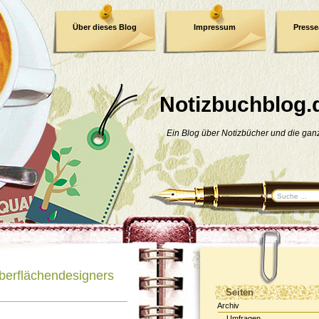
Über dieses Blog
Impressum
Press
E-Book
Datenschutzerklärung
Notizbuchblog.
Ein Blog über Notizbücher und die ga
berflächendesigners
Seiten
Archiv
Umfragen