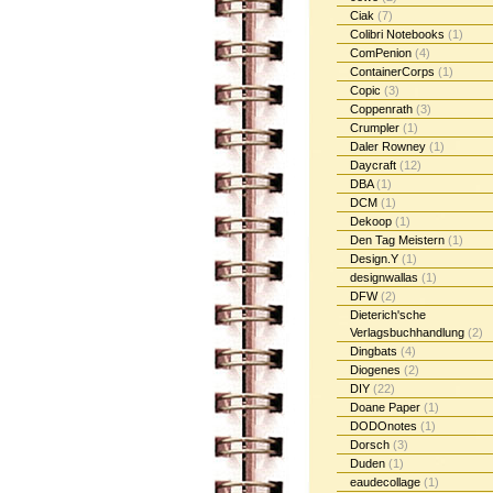
Ciak
(7)
Colibri Notebooks
(1)
ComPenion
(4)
ContainerCorps
(1)
Copic
(3)
Coppenrath
(3)
Crumpler
(1)
Daler Rowney
(1)
Daycraft
(12)
DBA
(1)
DCM
(1)
Dekoop
(1)
Den Tag Meistern
(1)
Design.Y
(1)
designwallas
(1)
DFW
(2)
Dieterich'sche
Verlagsbuchhandlung
(2)
Dingbats
(4)
Diogenes
(2)
DIY
(22)
Doane Paper
(1)
DODOnotes
(1)
Dorsch
(3)
Duden
(1)
eaudecollage
(1)