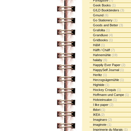
Fundgut99
(7)
Geek Books
(1)
GILD Bookbinders
(3)
Gmund
(6)
Go Stationery
(1)
Goods and Better
(3)
Grafolita
(1)
Grandluxe
(4)
Gridbooks
(1)
H&M
(1)
Häfft / Chäff
(7)
Hahnemühle
(19)
halaby
(6)
Happily Ever Paper
(2)
HappySelf Journal
(1)
Herlitz
(1)
Herzogsägemühle
(1)
Hightide
(1)
Hockey Croquis
(1)
Hoffmann und Campe
(1)
Holsteinsalon
(1)
I like paper
(2)
ifidori
(1)
IKEA
(2)
Imaginaro
(2)
imaginote
(1)
Imprimerie du Marais
(1)