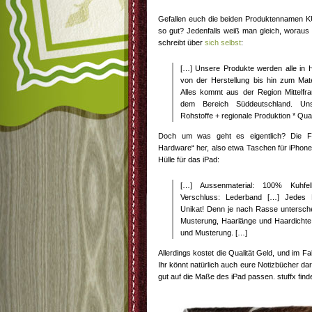
Gefallen euch die beiden Produktennamen 
so gut? Jedenfalls weiß man gleich, woraus 
schreibt über
sich selbst
:
[…] Unsere Produkte werden alle in H
von der Herstellung bis hin zum Mate
Alles kommt aus der Region Mittelfr
dem Bereich Süddeutschland. Unse
Rohstoffe + regionale Produktion * Qual
Doch um was geht es eigentlich? Die Fir
Hardware“ her, also etwa Taschen für iPhone
Hülle für das iPad:
[…] Aussenmaterial: 100% Kuhfell,
Verschluss: Lederband […] Jedes K
Unikat! Denn je nach Rasse untersche
Musterung, Haarlänge und Haardichte 
und Musterung. […]
Allerdings kostet die Qualität Geld, und im Fa
Ihr könnt natürlich auch eure Notizbücher dari
gut auf die Maße des iPad passen. stuffx find