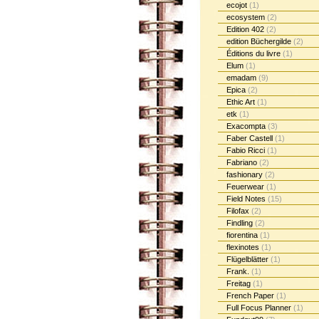
ecojot
(1)
ecosystem
(2)
Edition 402
(2)
edition Büchergilde
(2)
Éditions du livre
(1)
Elum
(1)
emadam
(9)
Epica
(2)
Ethic Art
(1)
etk
(1)
Exacompta
(3)
Faber Castell
(1)
Fabio Ricci
(1)
Fabriano
(2)
fashionary
(2)
Feuerwear
(1)
Field Notes
(15)
Filofax
(2)
Findling
(2)
fiorentina
(1)
flexinotes
(1)
Flügelblätter
(1)
Frank.
(1)
Freitag
(1)
French Paper
(1)
Full Focus Planner
(1)