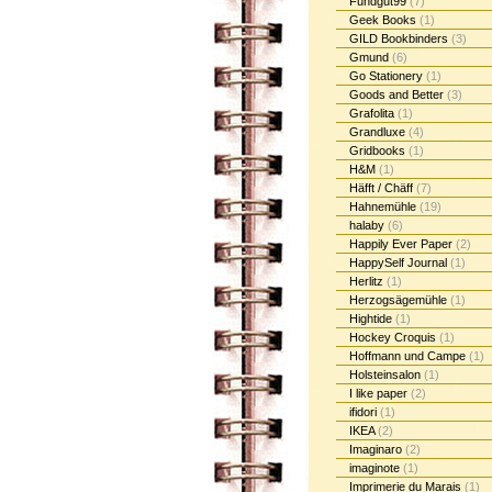
Fundgut99
(7)
Geek Books
(1)
GILD Bookbinders
(3)
Gmund
(6)
Go Stationery
(1)
Goods and Better
(3)
Grafolita
(1)
Grandluxe
(4)
Gridbooks
(1)
H&M
(1)
Häfft / Chäff
(7)
Hahnemühle
(19)
halaby
(6)
Happily Ever Paper
(2)
HappySelf Journal
(1)
Herlitz
(1)
Herzogsägemühle
(1)
Hightide
(1)
Hockey Croquis
(1)
Hoffmann und Campe
(1)
Holsteinsalon
(1)
I like paper
(2)
ifidori
(1)
IKEA
(2)
Imaginaro
(2)
imaginote
(1)
Imprimerie du Marais
(1)