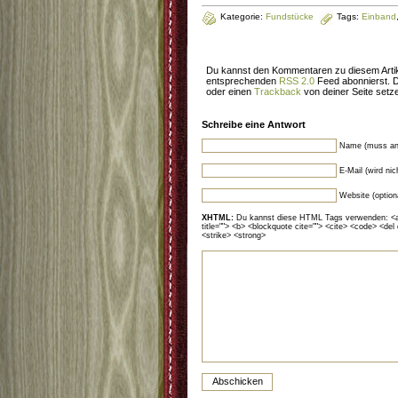
Kategorie:
Fundstücke
Tags:
Einband
Du kannst den Kommentaren zu diesem Artik
entsprechenden
RSS 2.0
Feed abonnierst. 
oder einen
Trackback
von deiner Seite setz
Schreibe eine Antwort
Name (muss an
E-Mail (wird ni
Website (option
XHTML:
Du kannst diese HTML Tags verwenden: <a hr
title=""> <b> <blockquote cite=""> <cite> <code> <del
<strike> <strong>