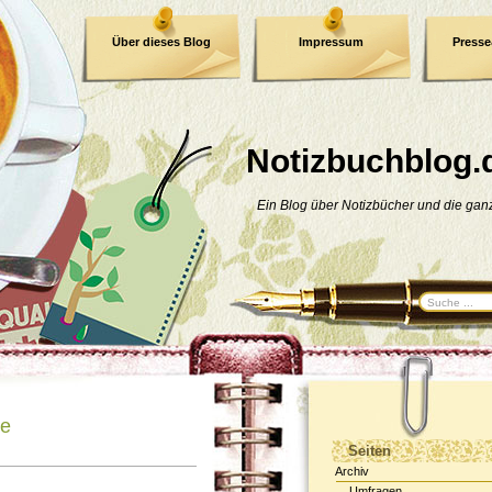
Über dieses Blog
Impressum
Press
E-Book
Datenschutzerklärung
Notizbuchblog.
Ein Blog über Notizbücher und die ga
ne
Seiten
Archiv
Umfragen