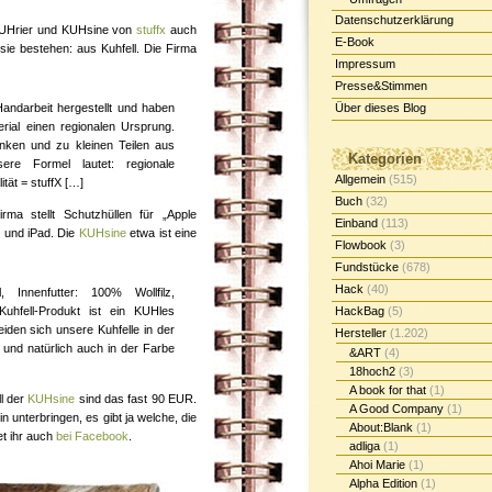
Datenschutzerklärung
KUHrier und KUHsine von
stuffx
auch
E-Book
sie bestehen: aus Kuhfell. Die Firma
Impressum
Presse&Stimmen
andarbeit hergestellt und haben
Über dieses Blog
rial einen regionalen Ursprung.
anken und zu kleinen Teilen aus
Kategorien
re Formel lautet: regionale
Allgemein
(515)
ität = stuffX […]
Buch
(32)
ma stellt Schutzhüllen für „Apple
Einband
(113)
 und iPad. Die
KUHsine
etwa ist eine
Flowbook
(3)
Fundstücke
(678)
Hack
(40)
 Innenfutter: 100% Wollfilz,
uhfell-Produkt ist ein KUHles
HackBag
(5)
iden sich unsere Kuhfelle in der
Hersteller
(1.202)
und natürlich auch in der Farbe
&ART
(4)
18hoch2
(3)
A book for that
(1)
ll der
KUHsine
sind das fast 90 EUR.
A Good Company
(1)
n unterbringen, es gibt ja welche, die
About:Blank
(1)
et ihr auch
bei Facebook
.
adliga
(1)
Ahoi Marie
(1)
Alpha Edition
(1)