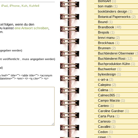
BomoArt
(1)
,
iPad
,
iPhone
,
Kuh
,
Kuhfell
bon matin
(1)
bookbinders design
(1)
Botanical Paperworks
(2)
Bound
(1)
el folgen, wenn du den
Brandbook
(48)
Du kannst
eine Antwort schreiben
,
en.
Brepols
(1)
brevi manu
(2)
Brockhaus
(1)
Brunnen
(2)
gegeben werden)
Buchbinderei Obermeier
(2
Buchbinderei Rost
(12)
cht veröffentlicht , muss angegeben werden)
Buchproduktion Kühn
(1)
al)
Buchwerker
(1)
byleedesign
(1)
ef="" title=""> <abbr title=""> <acronym
 datetime=""> <em> <i> <q cite=""> <s>
c-art-a
(2)
Calepino
(2)
Calima
(2)
Calmeo365
(1)
Campo Marzio
(1)
Canteo
(1)
Caroline Gardner
(1)
Carta Pura
(1)
Cartesio
(3)
Cavallini
(1)
Cedon
(1)
cewe
(2)