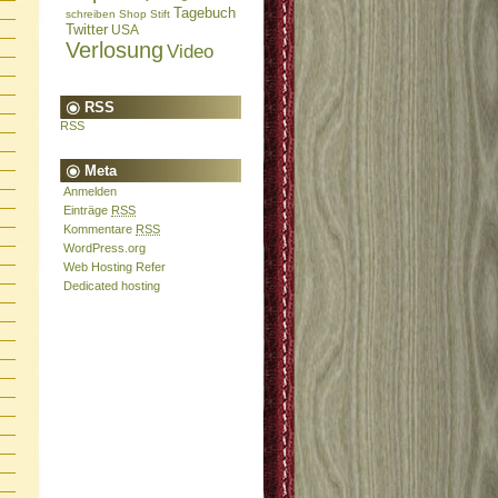
Tagebuch
schreiben
Shop
Stift
Twitter
USA
Verlosung
Video
RSS
RSS
Meta
Anmelden
Einträge
RSS
Kommentare
RSS
WordPress.org
Web Hosting Refer
Dedicated hosting