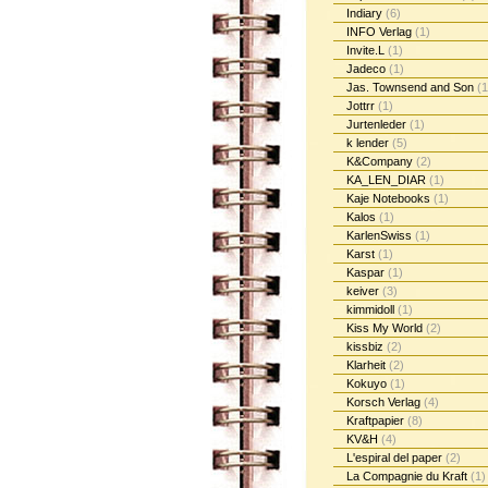
Indiary
(6)
INFO Verlag
(1)
Invite.L
(1)
Jadeco
(1)
Jas. Townsend and Son
(1
Jottrr
(1)
Jurtenleder
(1)
k lender
(5)
K&Company
(2)
KA_LEN_DIAR
(1)
Kaje Notebooks
(1)
Kalos
(1)
KarlenSwiss
(1)
Karst
(1)
Kaspar
(1)
keiver
(3)
kimmidoll
(1)
Kiss My World
(2)
kissbiz
(2)
Klarheit
(2)
Kokuyo
(1)
Korsch Verlag
(4)
Kraftpapier
(8)
KV&H
(4)
L'espiral del paper
(2)
La Compagnie du Kraft
(1)