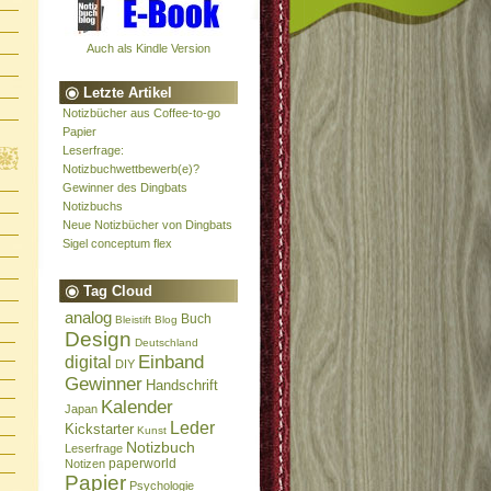
Auch als Kindle Version
Letzte Artikel
Notizbücher aus Coffee-to-go
Papier
Leserfrage:
Notizbuchwettbewerb(e)?
Gewinner des Dingbats
Notizbuchs
Neue Notizbücher von Dingbats
Sigel conceptum flex
Tag Cloud
analog
Buch
Bleistift
Blog
Design
Deutschland
Einband
digital
DIY
Gewinner
Handschrift
Kalender
Japan
Leder
Kickstarter
Kunst
Notizbuch
Leserfrage
paperworld
Notizen
Papier
Psychologie