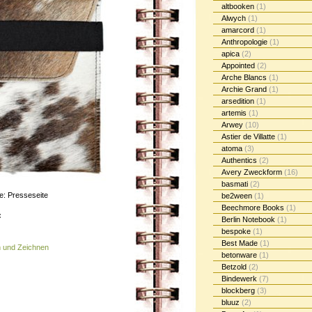
altbooken
(1)
Alwych
(1)
amarcord
(1)
Anthropologie
(1)
apica
(2)
Appointed
(2)
Arche Blancs
(1)
Archie Grand
(1)
arsedition
(1)
artemis
(1)
Arwey
(10)
Astier de Villatte
(1)
atoma
(3)
Authentics
(2)
Avery Zweckform
(16)
basmati
(2)
le: Presseseite
be2ween
(1)
Beechmore Books
(1)
:
Berlin Notebook
(1)
bespoke
(1)
Best Made
(1)
n und Zeichnen
betonware
(1)
Betzold
(2)
Bindewerk
(7)
blockberg
(3)
bluuz
(2)