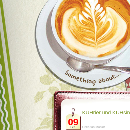
KUHrier und KUHsi
09
Christian Mähler
Feb.