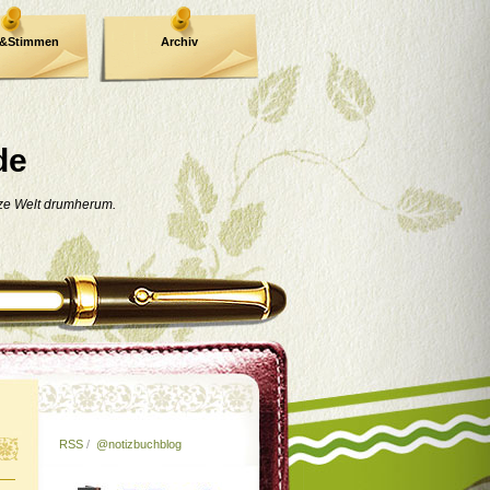
e&Stimmen
Archiv
de
nze Welt drumherum.
RSS
/
@notizbuchblog