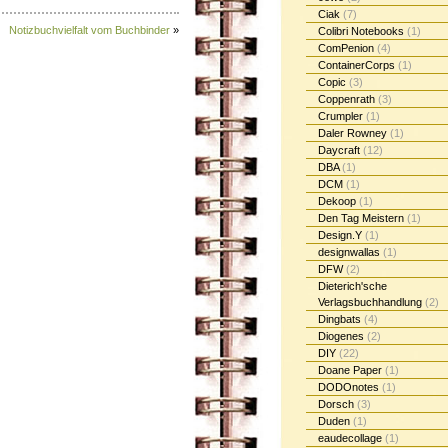
Ciak
(7)
Notizbuchvielfalt vom Buchbinder
»
Colibri Notebooks
(1)
ComPenion
(4)
ContainerCorps
(1)
Copic
(3)
Coppenrath
(3)
Crumpler
(1)
Daler Rowney
(1)
Daycraft
(12)
DBA
(1)
DCM
(1)
Dekoop
(1)
Den Tag Meistern
(1)
Design.Y
(1)
designwallas
(1)
DFW
(2)
Dieterich'sche
Verlagsbuchhandlung
(2)
Dingbats
(4)
Diogenes
(2)
DIY
(22)
Doane Paper
(1)
DODOnotes
(1)
Dorsch
(3)
Duden
(1)
eaudecollage
(1)