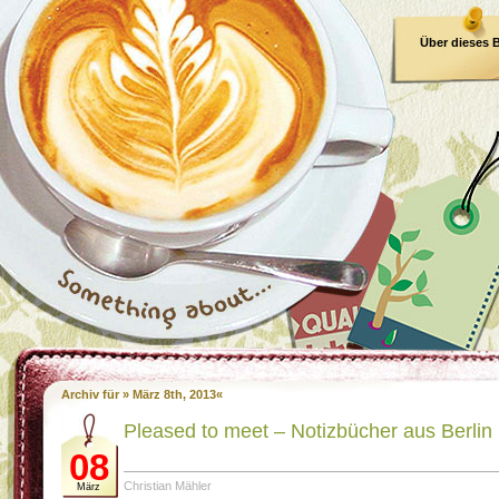
Über dieses 
E-Book
Archiv für » März 8th, 2013«
Pleased to meet – Notizbücher aus Berlin
08
Christian Mähler
März