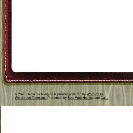
© 2026 - Notizbuchblog.de is proudly powered by
WordPress
Wordpress Templates
Presented by
Best Web Hosting
and
Case