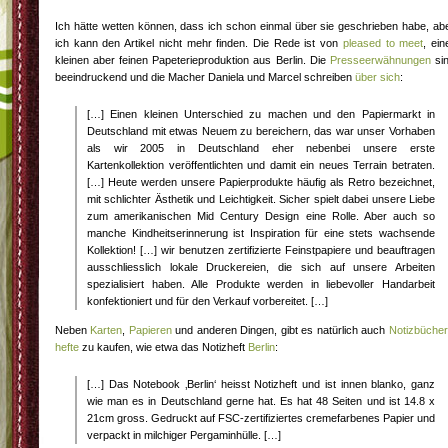
Ich hätte wetten können, dass ich schon einmal über sie geschrieben habe, ab
ich kann den Artikel nicht mehr finden. Die Rede ist von
pleased to meet
, ein
kleinen aber feinen Papeterieproduktion aus Berlin. Die
Presseerwähnungen
si
beeindruckend und die Macher Daniela und Marcel schreiben
über sich
:
[…] Einen kleinen Unterschied zu machen und den Papiermarkt in
Deutschland mit etwas Neuem zu bereichern, das war unser Vorhaben
als wir 2005 in Deutschland eher nebenbei unsere erste
Kartenkollektion veröffentlichten und damit ein neues Terrain betraten.
[…] Heute werden unsere Papierprodukte häufig als Retro bezeichnet,
mit schlichter Ästhetik und Leichtigkeit. Sicher spielt dabei unsere Liebe
zum amerikanischen Mid Century Design eine Rolle. Aber auch so
manche Kindheitserinnerung ist Inspiration für eine stets wachsende
Kollektion! […] wir benutzen zertifizierte Feinstpapiere und beauftragen
ausschliesslich lokale Druckereien, die sich auf unsere Arbeiten
spezialisiert haben. Alle Produkte werden in liebevoller Handarbeit
konfektioniert und für den Verkauf vorbereitet. […]
Neben
Karten
,
Papieren
und anderen Dingen, gibt es natürlich auch
Notizbücher
hefte
zu kaufen, wie etwa das Notizheft
Berlin
:
[…] Das Notebook ‚Berlin‘ heisst Notizheft und ist innen blanko, ganz
wie man es in Deutschland gerne hat. Es hat 48 Seiten und ist 14.8 x
21cm gross. Gedruckt auf FSC-zertifiziertes cremefarbenes Papier und
verpackt in milchiger Pergaminhülle. […]