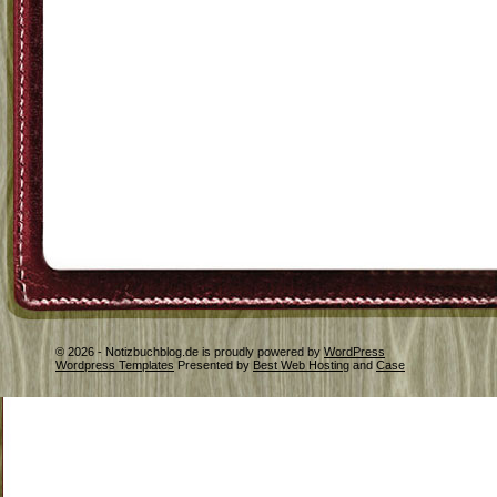
© 2026 - Notizbuchblog.de is proudly powered by
WordPress
Wordpress Templates
Presented by
Best Web Hosting
and
Case