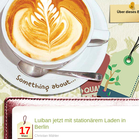
Über dieses 
E-Book
Luiban jetzt mit stationärem Laden in
Berlin
17
Christian Mähler
März