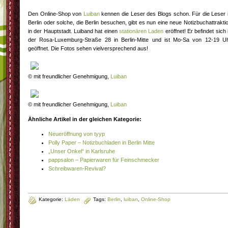
Den Online-Shop von
Luiban
kennen die Leser des Blogs schon. Für die Leser 
Berlin oder solche, die Berlin besuchen, gibt es nun eine neue Notizbuchattrakti
in der Hauptstadt. Luiband hat einen
stationären Laden
eröffnet! Er befindet sich 
der Rosa-Luxemburg-Straße 28 in Berlin-Mitte und ist Mo-Sa von 12-19 U
geöffnet. Die Fotos sehen vielversprechend aus!
© mit freundlicher Genehmigung,
Luiban
© mit freundlicher Genehmigung,
Luiban
Ähnliche Artikel in der gleichen Kategorie:
Neueröffnung von tyyp
Polly Paper – Notizbuchladen in Berlin Mitte
„Unser Onkel“ in Karlsruhe
pappsalon – Papierwaren für Feinschmecker
Schreibwaren-Revival?
Kategorie:
Läden
Tags:
Berlin
,
luiban
,
Online-Shop