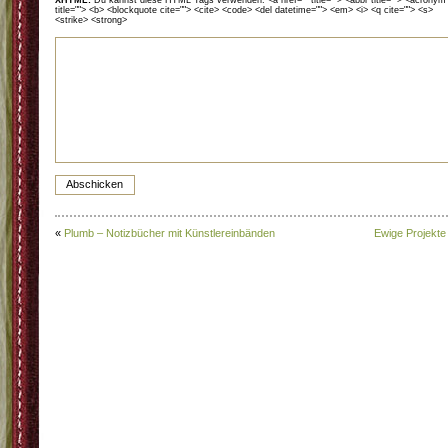
XHTML:
Du kannst diese HTML Tags verwenden: <a href="" title=""> <abbr title=""> <acronym
title=""> <b> <blockquote cite=""> <cite> <code> <del datetime=""> <em> <i> <q cite=""> <s>
<strike> <strong>
«
Plumb – Notizbücher mit Künstlereinbänden
Ewige Projekte