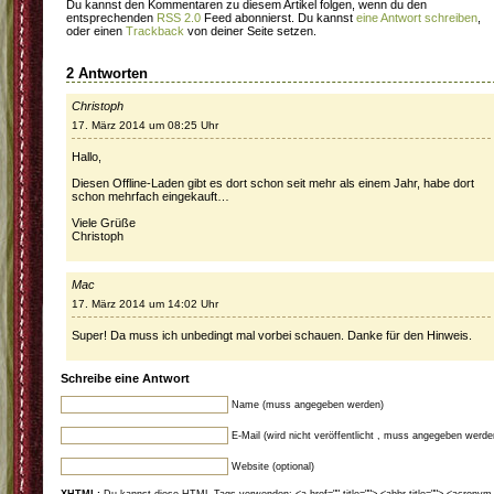
Du kannst den Kommentaren zu diesem Artikel folgen, wenn du den
entsprechenden
RSS 2.0
Feed abonnierst. Du kannst
eine Antwort schreiben
,
oder einen
Trackback
von deiner Seite setzen.
2 Antworten
Christoph
17. März 2014 um 08:25 Uhr
Hallo,
Diesen Offline-Laden gibt es dort schon seit mehr als einem Jahr, habe dort
schon mehrfach eingekauft…
Viele Grüße
Christoph
Mac
17. März 2014 um 14:02 Uhr
Super! Da muss ich unbedingt mal vorbei schauen. Danke für den Hinweis.
Schreibe eine Antwort
Name (muss angegeben werden)
E-Mail (wird nicht veröffentlicht , muss angegeben werde
Website (optional)