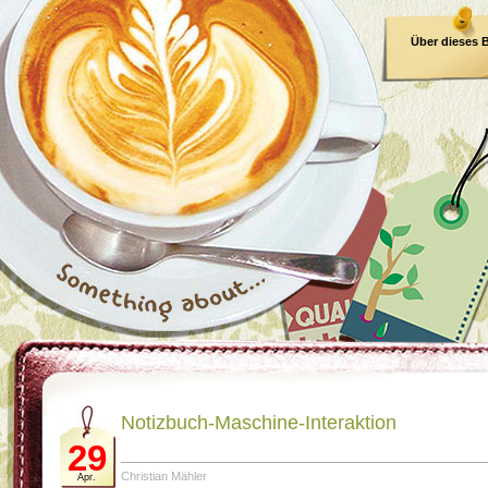
Über dieses 
E-Book
Notizbuch-Maschine-Interaktion
29
Christian Mähler
Apr.