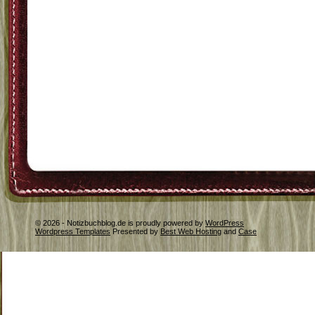
© 2026 - Notizbuchblog.de is proudly powered by
WordPress
Wordpress Templates
Presented by
Best Web Hosting
and
Case