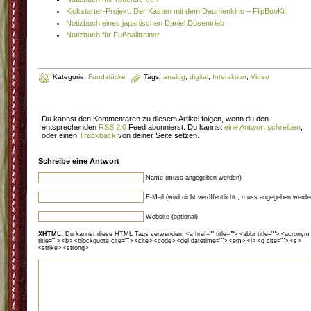
Kickstarter-Projekt: Der Kasten mit dem Daumenkino – FlipBooKit
Notizbuch eines japanischen Daniel Düsentrieb
Notizbuch für Fußballtrainer
Kategorie:
Fundstücke
Tags:
analog
,
digital
,
Interaktion
,
Video
Du kannst den Kommentaren zu diesem Artikel folgen, wenn du den
entsprechenden
RSS 2.0
Feed abonnierst. Du kannst
eine Antwort schreiben
,
oder einen
Trackback
von deiner Seite setzen.
Schreibe eine Antwort
Name (muss angegeben werden)
E-Mail (wird nicht veröffentlicht , muss angegeben werde
Website (optional)
XHTML:
Du kannst diese HTML Tags verwenden: <a href="" title=""> <abbr title=""> <acronym
title=""> <b> <blockquote cite=""> <cite> <code> <del datetime=""> <em> <i> <q cite=""> <s>
<strike> <strong>