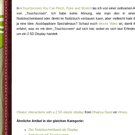
In
A Touchscreen You Can Pinch, Poke and Stretch
las ich von einer seltsamen A
von „Touchscreen“. Ich habe keine Ahnung, wie man den in ein
Notizbucheinband oder direkt im Notizbuch verbauen kann, aber vielleicht habt i
ja eine Idee. Ausklappbare Spezialmaus? Schaut euch
dieses Video
an, damit i
erfahrt, was es mit dem „Touchscreen“ auf sich hat; wobei es sich laut Erfinde
um ein 2.5D Display handelt.
Obake: interactions with a 2.5D elastic display
from
Dhairya Dand
on
Vimeo
.
Ähnliche Artikel in der gleichen Kategorie:
Der Notizbucheinband als Display
Notizbuch mit Touchscreen