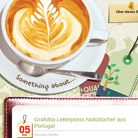
Über dieses 
E-Book
Grafolita Letterpress Notizbücher aus
Portugal
05
Christian Mähler
Mai