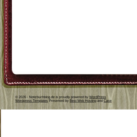
© 2026 - Notizbuchblog.de is proudly powered by
WordPress
Wordpress Templates
Presented by
Best Web Hosting
and
Case