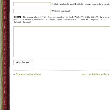
E-Mail (wird nicht veröffentlicht , muss angegeben werde
Website (optional)
XHTML:
Du kannst diese HTML Tags verwenden: <a href="" title=""> <abbr title=""> <acronym
title=""> <b> <blockquote cite=""> <cite> <code> <del datetime=""> <em> <i> <q cite=""> <s>
<strike> <strong>
«
Briefeschreiberallianz
Notizbuchläden in Paris