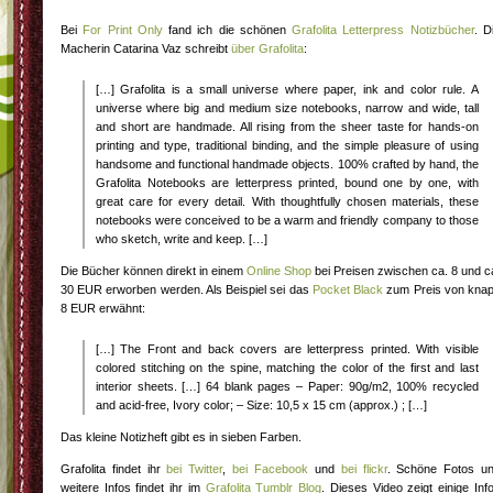
Bei
For Print Only
fand ich die schönen
Grafolita Letterpress Notizbücher
. D
Macherin Catarina Vaz schreibt
über Grafolita
:
[…] Grafolita is a small universe where paper, ink and color rule. A
universe where big and medium size notebooks, narrow and wide, tall
and short are handmade. All rising from the sheer taste for hands-on
printing and type, traditional binding, and the simple pleasure of using
handsome and functional handmade objects. 100% crafted by hand, the
Grafolita Notebooks are letterpress printed, bound one by one, with
great care for every detail. With thoughtfully chosen materials, these
notebooks were conceived to be a warm and friendly company to those
who sketch, write and keep. […]
Die Bücher können direkt in einem
Online Shop
bei Preisen zwischen ca. 8 und c
30 EUR erworben werden. Als Beispiel sei das
Pocket Black
zum Preis von kna
8 EUR erwähnt:
[…] The Front and back covers are letterpress printed. With visible
colored stitching on the spine, matching the color of the first and last
interior sheets. […] 64 blank pages – Paper: 90g/m2, 100% recycled
and acid-free, Ivory color; – Size: 10,5 x 15 cm (approx.) ; […]
Das kleine Notizheft gibt es in sieben Farben.
Grafolita findet ihr
bei Twitter
,
bei Facebook
und
bei flickr
. Schöne Fotos u
weitere Infos findet ihr im
Grafolita Tumblr Blog
. Dieses Video zeigt einige Inf