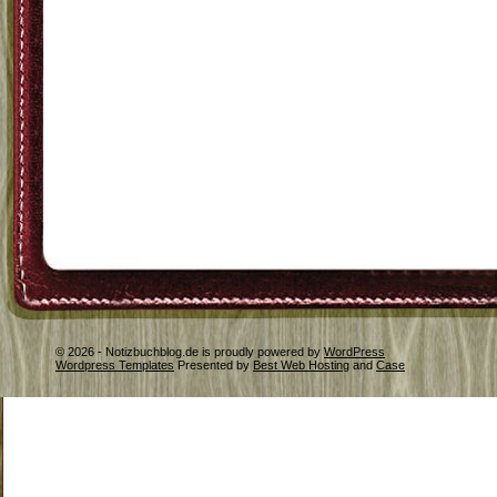
© 2026 - Notizbuchblog.de is proudly powered by
WordPress
Wordpress Templates
Presented by
Best Web Hosting
and
Case