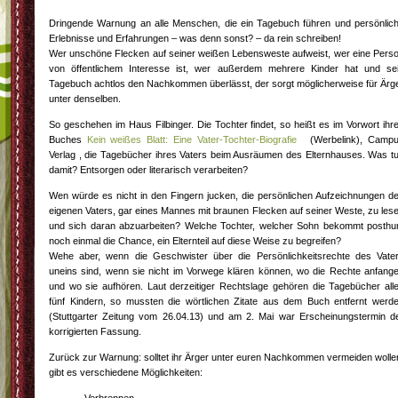
Dringende Warnung an alle Menschen, die ein Tagebuch führen und persönlic
Erlebnisse und Erfahrungen – was denn sonst? – da rein schreiben!
Wer unschöne Flecken auf seiner weißen Lebensweste aufweist, wer eine Pers
von öffentlichem Interesse ist, wer außerdem mehrere Kinder hat und se
Tagebuch achtlos den Nachkommen überlässt, der sorgt möglicherweise für Ärg
unter denselben.
So geschehen im Haus Filbinger. Die Tochter findet, so heißt es im Vorwort ihr
Buches
Kein weißes Blatt: Eine Vater-Tochter-Biografie
(Werbelink), Camp
Verlag , die Tagebücher ihres Vaters beim Ausräumen des Elternhauses. Was t
damit? Entsorgen oder literarisch verarbeiten?
Wen würde es nicht in den Fingern jucken, die persönlichen Aufzeichnungen d
eigenen Vaters, gar eines Mannes mit braunen Flecken auf seiner Weste, zu les
und sich daran abzuarbeiten? Welche Tochter, welcher Sohn bekommt posth
noch einmal die Chance, ein Elternteil auf diese Weise zu begreifen?
Wehe aber, wenn die Geschwister über die Persönlichkeitsrechte des Vate
uneins sind, wenn sie nicht im Vorwege klären können, wo die Rechte anfang
und wo sie aufhören. Laut derzeitiger Rechtslage gehören die Tagebücher all
fünf Kindern, so mussten die wörtlichen Zitate aus dem Buch entfernt werd
(Stuttgarter Zeitung vom 26.04.13) und am 2. Mai war Erscheinungstermin d
korrigierten Fassung.
Zurück zur Warnung: solltet ihr Ärger unter euren Nachkommen vermeiden wolle
gibt es verschiedene Möglichkeiten: