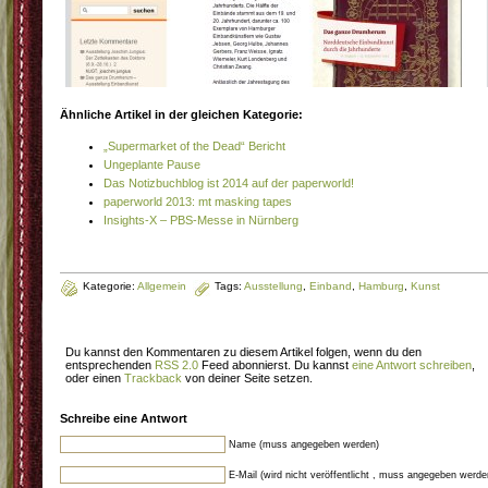
Ähnliche Artikel in der gleichen Kategorie:
„Supermarket of the Dead“ Bericht
Ungeplante Pause
Das Notizbuchblog ist 2014 auf der paperworld!
paperworld 2013: mt masking tapes
Insights-X – PBS-Messe in Nürnberg
Kategorie:
Allgemein
Tags:
Ausstellung
,
Einband
,
Hamburg
,
Kunst
Du kannst den Kommentaren zu diesem Artikel folgen, wenn du den
entsprechenden
RSS 2.0
Feed abonnierst. Du kannst
eine Antwort schreiben
,
oder einen
Trackback
von deiner Seite setzen.
Schreibe eine Antwort
Name (muss angegeben werden)
E-Mail (wird nicht veröffentlicht , muss angegeben werde