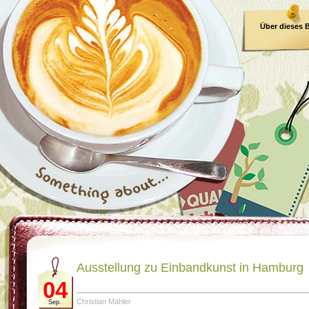
Über dieses 
E-Book
Ausstellung zu Einbandkunst in Hamburg
04
Christian Mähler
Sep.