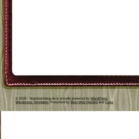
© 2026 - Notizbuchblog.de is proudly powered by
WordPress
Wordpress Templates
Presented by
Best Web Hosting
and
Case