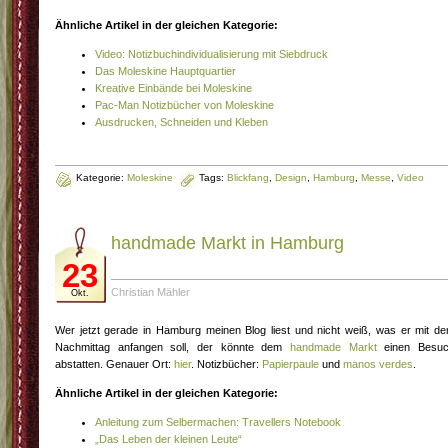
Ähnliche Artikel in der gleichen Kategorie:
Video: Notizbuchindividualisierung mit Siebdruck
Das Moleskine Hauptquartier
Kreative Einbände bei Moleskine
Pac-Man Notizbücher von Moleskine
Ausdrucken, Schneiden und Kleben
Kategorie:
Moleskine
Tags:
Blickfang
,
Design
,
Hamburg
,
Messe
,
Video
handmade Markt in Hamburg
23
Christian Mähler
Okt.
Wer jetzt gerade in Hamburg meinen Blog liest und nicht weiß, was er mit d
Nachmittag anfangen soll, der könnte dem
handmade Markt
einen Besu
abstatten. Genauer Ort:
hier
. Notizbücher:
Papierpaule
und
manos verdes
.
Ähnliche Artikel in der gleichen Kategorie:
Anleitung zum Selbermachen: Travellers Notebook
„Das Leben der kleinen Leute“