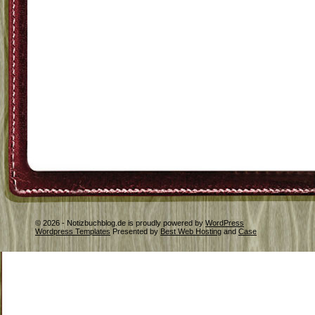
© 2026 - Notizbuchblog.de is proudly powered by
WordPress
Wordpress Templates
Presented by
Best Web Hosting
and
Case