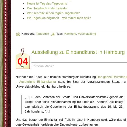
Heute ist Tag des Tagebuchs
Das Tagebuch in der Literatur
Wer schreibt schon täglich Tagebuch?
Ein Tagebuch beginnen – wie macht man das?
Kategorie:
Tagebuch
Tags:
Hamburg
,
Veranstaltung
Ausstellung zu Einbandkunst in Hamburg
04
Christian Mähler
Sep.
Nur noch bis 15.09.2013 findet in Hamburg die Ausstellung
Das ganze Drumher
– Ausstellung Einbandkunst
statt. Im Blog der veranstaltenden Staats- u
Universitätsbibliothek Hamburg heißt es:
[…] Zu den Schätzen der Staats- und Universitätsbibliothek gehört die
kleine, aber feine Einbandsammlung mit über 800 Bänden. Sie belegt
exemplarisch die Geschichte der Einbandgestaltung des 16. bis 21.
Jahrhunderts. […]
Und das beste: der Eintritt ist frei. Falls ihr also in Hamburg seid, wäre das ei
gute Gelegenheit norddeutsche Einbandkunst zu bestaunen.