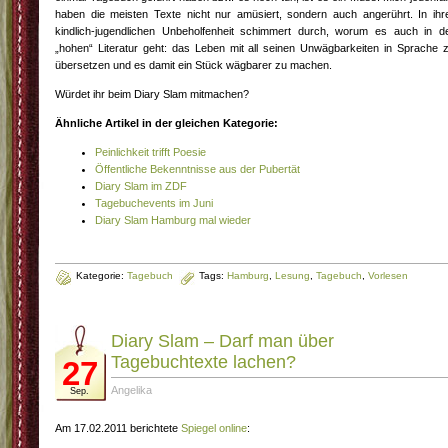
haben die meisten Texte nicht nur amüsiert, sondern auch angerührt. In ihr
kindlich-jugendlichen Unbeholfenheit schimmert durch, worum es auch in d
„hohen“ Literatur geht: das Leben mit all seinen Unwägbarkeiten in Sprache 
übersetzen und es damit ein Stück wägbarer zu machen.
Würdet ihr beim Diary Slam mitmachen?
Ähnliche Artikel in der gleichen Kategorie:
Peinlichkeit trifft Poesie
Öffentliche Bekenntnisse aus der Pubertät
Diary Slam im ZDF
Tagebuchevents im Juni
Diary Slam Hamburg mal wieder
Kategorie:
Tagebuch
Tags:
Hamburg
,
Lesung
,
Tagebuch
,
Vorlesen
Diary Slam – Darf man über
Tagebuchtexte lachen?
27
Angelika
Sep.
Am 17.02.2011 berichtete
Spiegel online
: