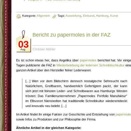
Kategorie:
Allgemein
Tags:
Ausstellung
,
Einband
,
Hamburg
,
Kunst
Bericht zu papermoles in der FAZ
03
Christian Mähler
Aug.
Es ist schon etwas her, dass Angelika über
papermoles
berichtet hat. Vor einig
Tagen publizierte die FAZ in
Wiederbelebung der ledernen Schreibtischkultur
ein
ganzen Artikel über den Hersteller feiner Lederwaren:
[…] Wen vor dem Bildschirm dennoch nostalgische Sehnsucht nach
Natürlichem, Greifbarem, handwerklich Gefertigtem packt, der kann
sich jetzt mit feinsten Leder- und Schreibwaren aus Hamburgs Westen
trösten: Das Familienunternehmen „Papermoles Portfolio Manufaktur“
im Elbvorort Nienstedten hat traditionelle Schreibkultur wiederentdeckt
und innovativ neu belebt. […]
Im Artikel findet ihr einige Fakten zur Geschichte und Entstehung von
papermole
sowie Infos zu Produkten und zur Philosophie der Firma.
Ähnliche Artikel in der gleichen Kategorie: