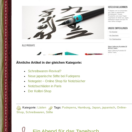
Ähnliche Artikel in der gleichen Kategorie:
Schreibwaren-Revival?
Neue japanische Stifte bei Fudepens
Notegeist – Online Shop für Notizbücher
Notizbuchläden in Paris
Der Kolibri-Shop
Kategorie:
Läden
Tags:
Fudepens
,
Hamburg
,
Japan
,
japanisch
,
Online-
Shop
,
Schreibwaren
,
Stifte
Ein Abend für das Tagebuch