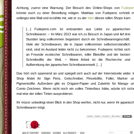
Achtung, zuerst eine Warnung. Der Besuch des Online-Shops von
Fudepe
könnte euch zu einer Bestellung nötigen. Matthias von Fudepens schrieb m
unlängst eine Mail und erzählte mir, wie er zu der
Idee
dieses tollen Shops kam:
[…] Fudepens.com ist entstanden aus Liebe zu japanischen
Schreibwaren. – Im März 2013 war ich zu Besuch in Japan und lief drei
Stunden lang vollkommen begeistert durch ein Schreibwarengeschäft.
Viele der Schreibwaren, die in Japan vollkommen selbstverständlich
sind, sind im Ausland leider nicht zu bekommen. Fudepens richtet sich
an Freunde exotischer Schreibwaren, toller Bleistifte und der besten
Schreibstifte der Welt. – Meine Arbeit ist die Recherche und
Aufbereitung der japanischen Schreibwarenwelt. […]
Das hört sich spannend an und spiegelt sich auch auf der Internetseite wider. 
Shop findet ihr Sign Pens, Gelschreiber, Pinselstifte, Füller, Marker u
Pigmentstifte. Außerdem gibt es Origami-Papier und Zubehör für Manga- u
Comic-Zeichnen. Wenn nicht noch ein volles Tintenfass hätte, würde ich sich
mal eine der tollen Tinten ausprobieren.
Ihr müsst unbedingt einen Blick in den Shop werfen, nicht nur, wenn ihr japanisc
Schreibwaren mögt.