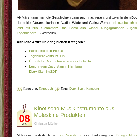
Ab März kann man die Geschichten dann auch nachlesen, und zwar in dem Bu
der beiden Veranstalterinnen, Nadine Wedel und Carina Werner:
Ich glaube, ich b
jetzt mit Nils zusammen: Das Beste aus wieder ausgegrabenen Jugen
Tagebüchern
(Werbelink)
Ähnliche Artikel in der gleichen Kategorie:
Peinlichkeit trifft Poesie
Tagebuchevents im Juni
Öffentliche Bekenntnisse aus der Pubertät
Bericht vom Diary Slam in Hamburg
Diary Slam im ZDF
Kategorie:
Tagebuch
Tags:
Diary Slam
,
Hamburg
Kinetische Musikinstrumente aus
Moleskine Produkten
08
Christian Mähler
Okt.
Moleskine verteilte heute
per Newsletter
eine Einladung zur
Design Mes