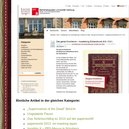
Ähnliche Artikel in der gleichen Kategorie:
„Supermarket of the Dead“ Bericht
Ungeplante Pause
Das Notizbuchblog ist 2014 auf der paperworld!
paperworld 2013: mt masking tapes
Insights-X – PBS-Messe in Nürnberg