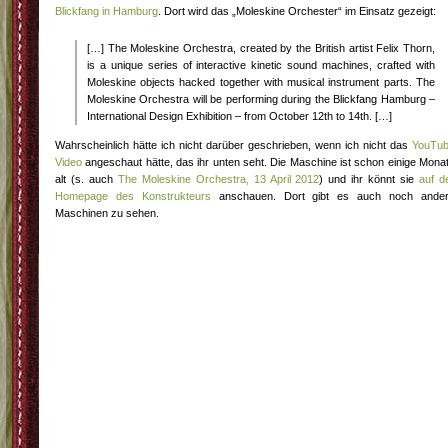
Blickfang in Hamburg
. Dort wird das „Moleskine Orchester“ im Einsatz gezeigt:
[…] The Moleskine Orchestra, created by the British artist Felix Thorn,
is a unique series of interactive kinetic sound machines, crafted with
Moleskine objects hacked together with musical instrument parts. The
Moleskine Orchestra will be performing during the Blickfang Hamburg –
International Design Exhibition – from October 12th to 14th. […]
Wahrscheinlich hätte ich nicht darüber geschrieben, wenn ich nicht das
YouTu
Video
angeschaut hätte, das ihr unten seht. Die Maschine ist schon einige Mona
alt (s. auch
The Moleskine Orchestra, 13 April 2012
) und ihr könnt sie
auf d
Homepage des Konstrukteurs
anschauen. Dort gibt es auch noch ande
Maschinen zu sehen.