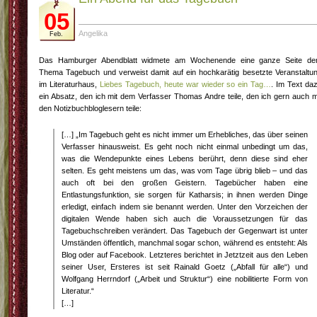
05
Angelika
Feb.
Das Hamburger Abendblatt widmete am Wochenende eine ganze Seite d
Thema Tagebuch und verweist damit auf ein hochkarätig besetzte Veranstaltu
im Literaturhaus,
Liebes Tagebuch, heute war wieder so ein Tag…
. Im Text da
ein Absatz, den ich mit dem Verfasser Thomas Andre teile, den ich gern auch m
den Notizbuchbloglesern teile:
[…] „Im Tagebuch geht es nicht immer um Erhebliches, das über seinen
Verfasser hinausweist. Es geht noch nicht einmal unbedingt um das,
was die Wendepunkte eines Lebens berührt, denn diese sind eher
selten. Es geht meistens um das, was vom Tage übrig blieb – und das
auch oft bei den großen Geistern. Tagebücher haben eine
Entlastungsfunktion, sie sorgen für Katharsis; in ihnen werden Dinge
erledigt, einfach indem sie benannt werden. Unter den Vorzeichen der
digitalen Wende haben sich auch die Voraussetzungen für das
Tagebuchschreiben verändert. Das Tagebuch der Gegenwart ist unter
Umständen öffentlich, manchmal sogar schon, während es entsteht: Als
Blog oder auf Facebook. Letzteres berichtet in Jetztzeit aus den Leben
seiner User, Ersteres ist seit Rainald Goetz („Abfall für alle“) und
Wolfgang Herrndorf („Arbeit und Struktur“) eine nobilitierte Form von
Literatur.“
[…]