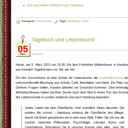
Das besondere Notizbuch aus Hamburg
Kategorie:
Papermoles
Tags:
Hamburg
,
Leder
Tagebuch und Lebenskunst
05
Angelika
März
Heute, am 5. März 2013 um 19.30 Uhr liest Friederike Moldenhauer in Hambu
aus fremden Tagebüchern vor. Nix wie hin!
Ort des Geschehens ist eine Schule für Lebenskunst, die
modernlifeschool
, ei
unkonventionelle Mischung aus Schule, Café, Buchladen und Salon. Ein Platz z
Denken, Fragen stellen, Impulse abholen, ins Gespräch kommen. Zwei ehemali
Werbefachfrauen haben bei ihrer Suche nach dem Sinn in ihrem Tun das Konze
der Lebensschule in London entdeckt und nach Hamburg importiert:
Jedes Leben hat eine Oberfläche. Und unendlich Vieles darunter. Die
modern life school – Hamburg verlässt die Oberfläche des Alltags,
taucht mit Ihnen gemeinsam ein in eine neue Welt. Füllen Sie mit uns die
Lücken zwischen Philosophie, Psychologie, Literatur, Kunst und
Unterhaltung. Diskutieren Sie in unseren Kursen über alles, was Sie