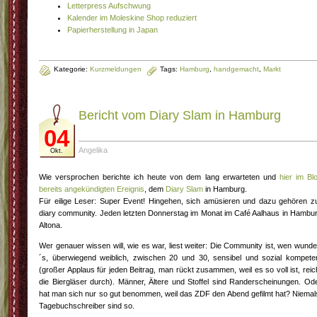
Letterpress Aufschwung
Kalender im Moleskine Shop reduziert
Papierherstellung in Japan
Kategorie:
Kurzmeldungen
Tags:
Hamburg
,
handgemacht
,
Markt
Bericht vom Diary Slam in Hamburg
04
Angelika
Okt.
Wie versprochen berichte ich heute von dem lang erwarteten und
hier im Bl
bereits angekündigten Ereignis
, dem
Diary Slam
in Hamburg.
Für eilige Leser: Super Event! Hingehen, sich amüsieren und dazu gehören z
diary community. Jeden letzten Donnerstag im Monat im Café Aalhaus in Hambu
Altona.
Wer genauer wissen will, wie es war, liest weiter: Die Community ist, wen wunde
´s, überwiegend weiblich, zwischen 20 und 30, sensibel und sozial kompete
(großer Applaus für jeden Beitrag, man rückt zusammen, weil es so voll ist, reic
die Biergläser durch). Männer, Ältere und Stoffel sind Randerscheinungen. Od
hat man sich nur so gut benommen, weil das ZDF den Abend gefilmt hat? Niemal
Tagebuchschreiber sind so.