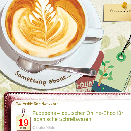
Über dieses 
E-Book
Tag-Archiv für » Hamburg «
Fudepens – deutscher Online-Shop für
japanische Schreibwaren
19
Christian Mähler
März