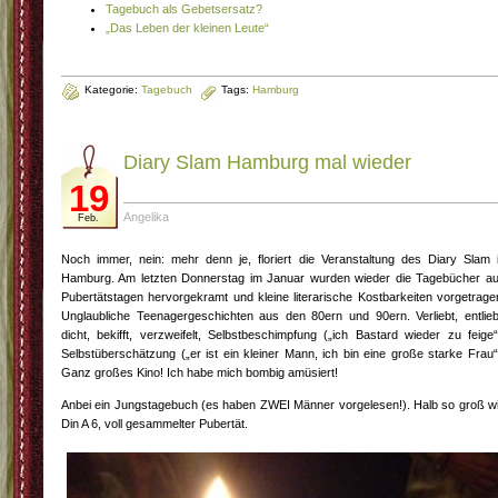
Tagebuch als Gebetsersatz?
„Das Leben der kleinen Leute“
Kategorie:
Tagebuch
Tags:
Hamburg
Diary Slam Hamburg mal wieder
19
Angelika
Feb.
Noch immer, nein: mehr denn je, floriert die Veranstaltung des Diary Slam 
Hamburg. Am letzten Donnerstag im Januar wurden wieder die Tagebücher a
Pubertätstagen hervorgekramt und kleine literarische Kostbarkeiten vorgetrage
Unglaubliche Teenagergeschichten aus den 80ern und 90ern. Verliebt, entlieb
dicht, bekifft, verzweifelt, Selbstbeschimpfung („ich Bastard wieder zu feige“
Selbstüberschätzung („er ist ein kleiner Mann, ich bin eine große starke Frau“
Ganz großes Kino! Ich habe mich bombig amüsiert!
Anbei ein Jungstagebuch (es haben ZWEI Männer vorgelesen!). Halb so groß w
Din A 6, voll gesammelter Pubertät.