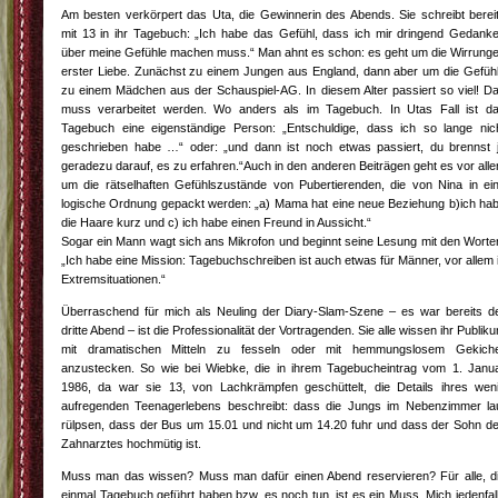
Am besten verkörpert das Uta, die Gewinnerin des Abends. Sie schreibt berei
mit 13 in ihr Tagebuch: „Ich habe das Gefühl, dass ich mir dringend Gedank
über meine Gefühle machen muss.“ Man ahnt es schon: es geht um die Wirrung
erster Liebe. Zunächst zu einem Jungen aus England, dann aber um die Gefüh
zu einem Mädchen aus der Schauspiel-AG. In diesem Alter passiert so viel! D
muss verarbeitet werden. Wo anders als im Tagebuch. In Utas Fall ist d
Tagebuch eine eigenständige Person: „Entschuldige, dass ich so lange nic
geschrieben habe …“ oder: „und dann ist noch etwas passiert, du brennst 
geradezu darauf, es zu erfahren.“Auch in den anderen Beiträgen geht es vor all
um die rätselhaften Gefühlszustände von Pubertierenden, die von Nina in ei
logische Ordnung gepackt werden: „a) Mama hat eine neue Beziehung b)ich ha
die Haare kurz und c) ich habe einen Freund in Aussicht.“
Sogar ein Mann wagt sich ans Mikrofon und beginnt seine Lesung mit den Worte
„Ich habe eine Mission: Tagebuchschreiben ist auch etwas für Männer, vor allem 
Extremsituationen.“
Überraschend für mich als Neuling der Diary-Slam-Szene – es war bereits d
dritte Abend – ist die Professionalität der Vortragenden. Sie alle wissen ihr Publik
mit dramatischen Mitteln zu fesseln oder mit hemmungslosem Gekich
anzustecken. So wie bei Wiebke, die in ihrem Tagebucheintrag vom 1. Janu
1986, da war sie 13, von Lachkrämpfen geschüttelt, die Details ihres wen
aufregenden Teenagerlebens beschreibt: dass die Jungs im Nebenzimmer la
rülpsen, dass der Bus um 15.01 und nicht um 14.20 fuhr und dass der Sohn d
Zahnarztes hochmütig ist.
Muss man das wissen? Muss man dafür einen Abend reservieren? Für alle, d
einmal Tagebuch geführt haben bzw. es noch tun, ist es ein Muss. Mich jedenfal