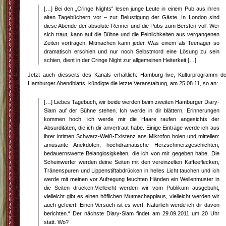
[…] Bei den „Cringe Nights“ lesen junge Leute in einem Pub aus ihren
alten Tagebüchern vor – zur Belustigung der Gäste. In London sind
diese Abende der absolute Renner und die Pubs zum Bersten voll. Wer
sich traut, kann auf die Bühne und die Peinlichkeiten aus vergangenen
Zeiten vortragen. Mitmachen kann jeder. Was einem als Teenager so
dramatisch erschien und nur noch Selbstmord eine Lösung zu sein
schien, dient in der Cringe Night zur allgemeinen Heiterkeit […]
Jetzt auch diesseits des Kanals erhältlich: Hamburg live, Kulturprogramm d
Hamburger Abendblatts, kündigte die letzte Veranstaltung, am 25.08.11, so an:
[…] Liebes Tagebuch, wir beide werden beim zweiten Hamburger Diary-
Slam auf der Bühne stehen. Ich werde in dir blättern, Erinnerungen
kommen hoch, ich werde mir die Haare raufen angesichts der
Absurditäten, die ich dir anvertraut habe. Einige Einträge werde ich aus
ihrer intimen Schwarz-Weiß-Existenz ans Mikrofon holen und mitteilen:
amüsante Anekdoten, hochdramatische Herzschmerzgeschichten,
bedauernswerte Belanglosigkeiten, die ich von mir gegeben habe. Die
Scheinwerfer werden deine Seiten mit den vereinzelten Kaffeeflecken,
Tränenspuren und Lippenstiftabdrücken in helles Licht tauchen und ich
werde mit meinen vor Aufregung feuchten Händen ein Wellenmuster in
die Seiten drücken.Vielleicht werden wir vom Publikum ausgebuht,
vielleicht gibt es einen höflichen Mutmachapplaus, vielleicht werden wir
auch gefeiert. Einen Versuch ist es wert. Natürlich werde ich dir davon
berichten.“ Der nächste Diary-Slam findet am 29.09.2011 um 20 Uhr
statt. Wo?