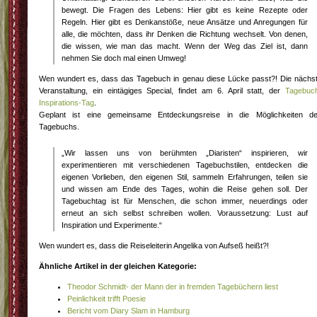
bewegt. Die Fragen des Lebens: Hier gibt es keine Rezepte oder
Regeln. Hier gibt es Denkanstöße, neue Ansätze und Anregungen für
alle, die möchten, dass ihr Denken die Richtung wechselt. Von denen,
die wissen, wie man das macht. Wenn der Weg das Ziel ist, dann
nehmen Sie doch mal einen Umweg!
Wen wundert es, dass das Tagebuch in genau diese Lücke passt?! Die nächs
Veranstaltung, ein eintägiges Special, findet am 6. April statt, der
Tagebuc
Inspirations-Tag
.
Geplant ist eine gemeinsame Entdeckungsreise in die Möglichkeiten d
Tagebuchs.
„Wir lassen uns von berühmten „Diaristen“ inspirieren, wir
experimentieren mit verschiedenen Tagebuchstilen, entdecken die
eigenen Vorlieben, den eigenen Stil, sammeln Erfahrungen, teilen sie
und wissen am Ende des Tages, wohin die Reise gehen soll. Der
Tagebuchtag ist für Menschen, die schon immer, neuerdings oder
erneut an sich selbst schreiben wollen. Voraussetzung: Lust auf
Inspiration und Experimente.“
Wen wundert es, dass die Reiseleiterin Angelika von Aufseß heißt?!
Ähnliche Artikel in der gleichen Kategorie:
Theodor Schmidt- der Mann der in fremden Tagebüchern liest
Peinlichkeit trifft Poesie
Bericht vom Diary Slam in Hamburg