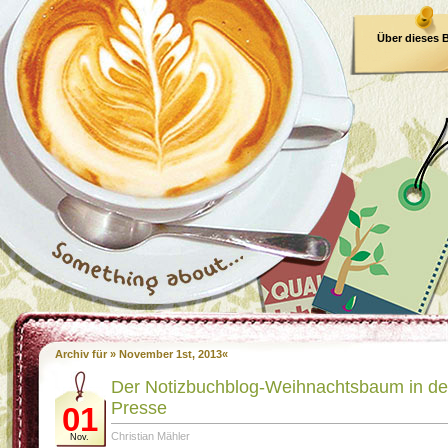
Über dieses 
E-Book
Archiv für » November 1st, 2013«
Der Notizbuchblog-Weihnachtsbaum in de
Presse
01
Christian Mähler
Nov.