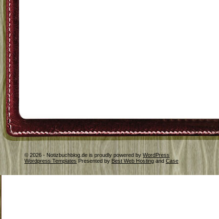
© 2026 - Notizbuchblog.de is proudly powered by
WordPress
Wordpress Templates
Presented by
Best Web Hosting
and
Case