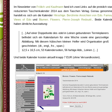
Im Newsletter von
Frölich und Kaufmann
fand ich zwei Links auf die preislich sta
reduzierten Taschenkalender 2014 aus dem Taschen Verlag. Genau genomm
handelt es sich um die Kalender
Hiroshige. Berühmte Ansichten von Edo. Famo
Views of Edo
und
Blumen. Flowers. Pierre-Joseph Redouté.
. Beide Kalend
haben ähnliche Ausstattung:
[…] Auf einer Doppelseite des edel in Leinen gebundenen Terminplaners
befindet sich ein Kalendarium für eine Woche sowie eine ganzseitige
Abbildung. Mit diesem hübschen kleinen Helfer wird Organisation groß
geschrieben. (dt., engl., frz., span.)
12,5 x 16,5 cm, 53 Kalenderseiten, 56 farbige Abb., Leinen. […]
Und beide Kalender kosten aktuell knapp 7 EUR (ohne Versandkosten).