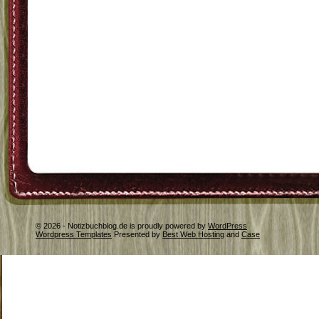
© 2026 - Notizbuchblog.de is proudly powered by
WordPress
Wordpress Templates
Presented by
Best Web Hosting
and
Case