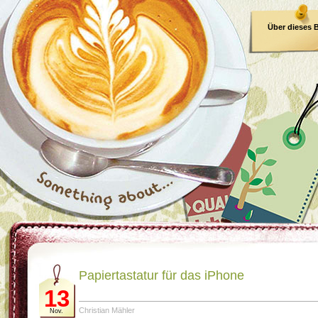
Über dieses 
E-Book
Papiertastatur für das iPhone
13
Christian Mähler
Nov.