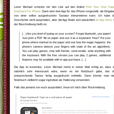
Leser Michael schickte mir den Link auf den Artikel
Print Your Own Pap
Keyboard For iPhone
. Darin wird eine App für das iPhone vorgestellt, die Eingab
von einer selbst ausgedruckten Tastatur interpretieren kann. Ich habe d
Geschichte nicht ausprobiert, aber die App findet sich tatsächlich
im App Store
. 
der Beschreibung heißt es:
[…] Are you tired of typing on your screen? Forget bluetooth, use paper!
Just print a PDF file on paper and use it as a keyboard. How? Put your
phone where marked on the paper and see how the magic happens: the
phone’s camera detects your fingers with state of the art algorithms.
You can play games, chat with friends, send emails, write anything with
the keyboard. With the free version you can play 2 games, additional
features may be available with in-app purchase. […]
Die App ist kostenlos. Leser Michael merkt in seiner Mail richtig an, dass 
natürlich sehr interessant wäre, wenn es ein Notizbuch gäbe, das d
entsprechende Tatstur fertig ausgedruckt enthielte. Dann könnte man d
Notizbuch vielleicht sogar irgendwie als Halterung verwenden.
Falls das jemand von euch ausprobiert, freue ich mich über Rückmeldung.