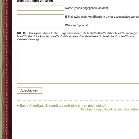
Schreibe eine Antwort
Name (muss angegeben werden)
E-Mail (wird nicht veröffentlicht , muss angegeben werde
Website (optional)
XHTML:
Du kannst diese HTML Tags verwenden: <a href="" title=""> <abbr title=""> <acronym
title=""> <b> <blockquote cite=""> <cite> <code> <del datetime=""> <em> <i> <q cite=""> <s>
<strike> <strong>
«
Buch: Angelikas „Neuerdings schreibe ich an mich selbst“
Notizbuchblog E-Book ist ein Bestseller