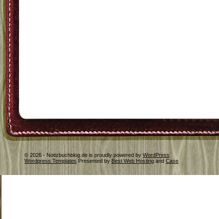
© 2026 - Notizbuchblog.de is proudly powered by
WordPress
Wordpress Templates
Presented by
Best Web Hosting
and
Case