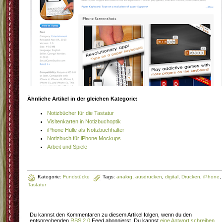
Ähnliche Artikel in der gleichen Kategorie:
Notizbücher für die Tastatur
Visitenkarten in Notizbuchoptik
iPhone Hülle als Notizbuchhalter
Notizbuch für iPhone Mockups
Arbeit und Spiele
Kategorie:
Fundstücke
Tags:
analog
,
ausdrucken
,
digital
,
Drucken
,
iPhone
,
Tastatur
Du kannst den Kommentaren zu diesem Artikel folgen, wenn du den
entsprechenden
RSS 2.0
Feed abonnierst. Du kannst
eine Antwort schreiben
,