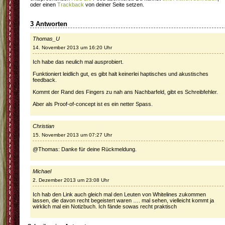
oder einen
Trackback
von deiner Seite setzen.
3 Antworten
Thomas_U
14. November 2013 um 16:20 Uhr
Ich habe das neulich mal ausprobiert.
Funktioniert leidlich gut, es gibt halt keinerlei haptisches und akustisches
feedback.
Kommt der Rand des Fingers zu nah ans Nachbarfeld, gibt es Schreibfehler.
Aber als Proof-of-concept ist es ein netter Spass.
Christian
15. November 2013 um 07:27 Uhr
@Thomas: Danke für deine Rückmeldung.
Michael
2. Dezember 2013 um 23:08 Uhr
Ich hab den Link auch gleich mal den Leuten von Whitelines zukommen
lassen, die davon recht begeistert waren …. mal sehen, vielleicht kommt ja
wirklich mal ein Notizbuch. Ich fände sowas recht praktisch