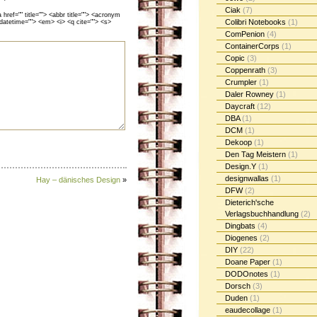
Ciak
(7)
ef="" title=""> <abbr title=""> <acronym
Colibri Notebooks
(1)
 datetime=""> <em> <i> <q cite=""> <s>
ComPenion
(4)
ContainerCorps
(1)
Copic
(3)
Coppenrath
(3)
Crumpler
(1)
Daler Rowney
(1)
Daycraft
(12)
DBA
(1)
DCM
(1)
Dekoop
(1)
Den Tag Meistern
(1)
Design.Y
(1)
designwallas
(1)
Hay – dänisches Design
»
DFW
(2)
Dieterich'sche
Verlagsbuchhandlung
(2)
Dingbats
(4)
Diogenes
(2)
DIY
(22)
Doane Paper
(1)
DODOnotes
(1)
Dorsch
(3)
Duden
(1)
eaudecollage
(1)