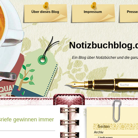
Über dieses Blog
Impressum
Press
E-Book
Datenschutzerklärung
Notizbuchblog.
Ein Blog über Notizbücher und die ga
riefe gewinnen immer
Seiten
Archiv
Umfragen