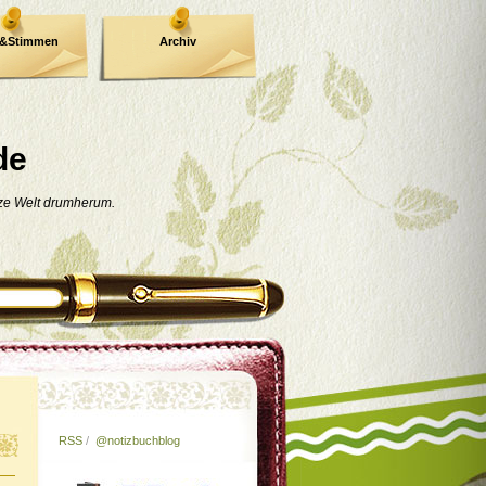
e&Stimmen
Archiv
de
nze Welt drumherum.
RSS
/
@notizbuchblog