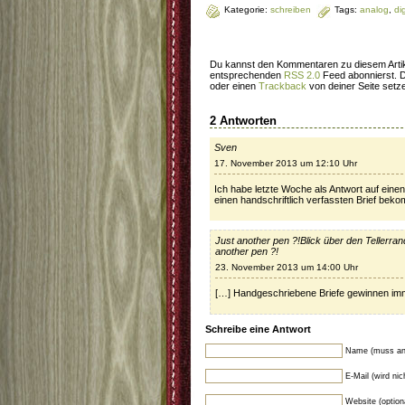
Kategorie:
schreiben
Tags:
analog
,
dig
Du kannst den Kommentaren zu diesem Artik
entsprechenden
RSS 2.0
Feed abonnierst. 
oder einen
Trackback
von deiner Seite setz
2 Antworten
Sven
17. November 2013 um 12:10 Uhr
Ich habe letzte Woche als Antwort auf eine
einen handschriftlich verfassten Brief beko
Just another pen ?!Blick über den Tellerr
another pen ?!
23. November 2013 um 14:00 Uhr
[…] Handgeschriebene Briefe gewinnen im
Schreibe eine Antwort
Name (muss an
E-Mail (wird ni
Website (option