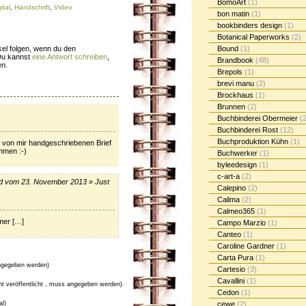
BomoArt
(1)
ital
,
Handschrift
,
Video
bon matin
(1)
bookbinders design
(1)
Botanical Paperworks
(2)
el folgen, wenn du den
Bound
(1)
Du kannst
eine Antwort schreiben
,
Brandbook
(48)
en.
Brepols
(1)
brevi manu
(2)
Brockhaus
(1)
Brunnen
(2)
Buchbinderei Obermeier
(2
Buchbinderei Rost
(12)
Buchproduktion Kühn
(1)
n von mir handgeschriebenen Brief
mmen :-)
Buchwerker
(1)
byleedesign
(1)
c-art-a
(2)
and vom 23. November 2013 » Just
Calepino
(2)
Calima
(2)
Calmeo365
(1)
mer […]
Campo Marzio
(1)
Canteo
(1)
Caroline Gardner
(1)
Carta Pura
(1)
gegeben werden)
Cartesio
(3)
Cavallini
(1)
cht veröffentlicht , muss angegeben werden)
Cedon
(1)
al)
cewe
(2)