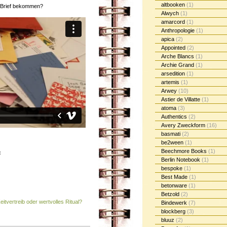
altbooken
(1)
n Brief bekommen?
Alwych
(1)
amarcord
(1)
Anthropologie
(1)
apica
(2)
Appointed
(2)
Arche Blancs
(1)
Archie Grand
(1)
arsedition
(1)
artemis
(1)
Arwey
(10)
Astier de Villatte
(1)
atoma
(3)
Authentics
(2)
Avery Zweckform
(16)
basmati
(2)
be2ween
(1)
Beechmore Books
(1)
:
Berlin Notebook
(1)
bespoke
(1)
Best Made
(1)
betonware
(1)
Betzold
(2)
eitvertreib oder wertvolles Ritual?
Bindewerk
(7)
blockberg
(3)
bluuz
(2)