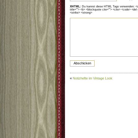
XHTML:
Du kannst diese HTML Tags verwenden: <a hr
title=""> <b> <blockquote cite=""> <cite> <code> <del
<strike> <strong>
«
Notizhefte im Vintage Look