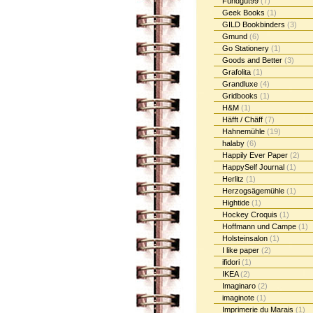
Fundgut99
(7)
Geek Books
(1)
GILD Bookbinders
(3)
Gmund
(6)
Go Stationery
(1)
Goods and Better
(3)
Grafolita
(1)
Grandluxe
(4)
Gridbooks
(1)
H&M
(1)
Häfft / Chäff
(7)
Hahnemühle
(19)
halaby
(6)
Happily Ever Paper
(2)
HappySelf Journal
(1)
Herlitz
(1)
Herzogsägemühle
(1)
Hightide
(1)
Hockey Croquis
(1)
Hoffmann und Campe
(1)
Holsteinsalon
(1)
I like paper
(2)
ifidori
(1)
IKEA
(2)
Imaginaro
(2)
imaginote
(1)
Imprimerie du Marais
(1)