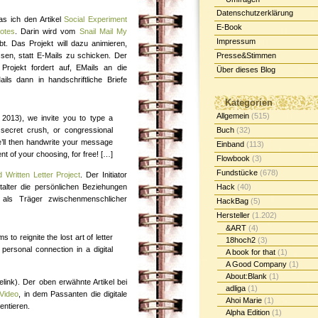
Datenschutzerklärung
as ich den Artikel
Social Experiment
E-Book
otes
. Darin wird vom
Snail Mail My
Impressum
bt. Das Projekt will dazu animieren,
ssen, statt E-Mails zu schicken. Der
Presse&Stimmen
rojekt fordert auf, EMails an die
Über dieses Blog
ils dann in handschriftliche Briefe
Kategorien
Allgemein
(515)
2013), we invite you to type a
secret crush, or congressional
Buch
(32)
e’ll then handwrite your message
Einband
(113)
ient of your choosing, for free! […]
Flowbook
(3)
Fundstücke
(678)
Written Letter Project
. Der Initiator
talter die persönlichen Beziehungen
Hack
(40)
 als Träger zwischenmenschlicher
HackBag
(5)
Hersteller
(1.202)
&ART
(4)
 to reignite the lost art of letter
18hoch2
(3)
personal connection in a digital
A book for that
(1)
A Good Company
(1)
About:Blank
(1)
link). Der oben erwähnte Artikel bei
adliga
(1)
Video
, in dem Passanten die digitale
Ahoi Marie
(1)
entieren.
Alpha Edition
(1)