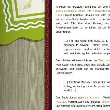
In einem der größten Tech-Blogs der Welt l
Turns Strangers‘ Emails Into Handwritten N
Email
Projekt berichtet, das es seit 2011 gi
wieder mehr Briefe handschriftlich zu verfa
Weg dahin führt über einen Umweg: das P
Projektunterstützer zu schicken, die die Ma
abschreiben:
[…] For one week only (Nov. 11-17, 
message to anyone— family, friend, 
representative— and send it to us. W
and post it via regular mail to the recip
Die Initiative erinnert mich an das
The Hand 
Ivan Cash hat Sorge, dass das digitale Zei
schwächt und setzt auf die Handschrift
Beziehungen:
[…] The Snail Mail My Email project aims
writing, reminding us of the power of 
world. […]
Das Buch gibt es auch
bei amazon
(Werbe
mashable
verlinkt auch das folgende
vimeo 
und analoge Briefewelt aus ihrem Alltag komm