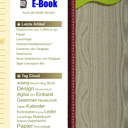
Auch als Kindle Version
Letzte Artikel
Notizbücher aus Coffee-to-go
Papier
Leserfrage:
Notizbuchwettbewerb(e)?
Gewinner des Dingbats
Notizbuchs
Neue Notizbücher von Dingbats
Sigel conceptum flex
Tag Cloud
analog
Buch
Bleistift
Blog
Design
Deutschland
Einband
digital
DIY
Gewinner
Handschrift
Kalender
Japan
Leder
Kickstarter
Kunst
Notizbuch
Leserfrage
paperworld
Notizen
Papier
Psychologie