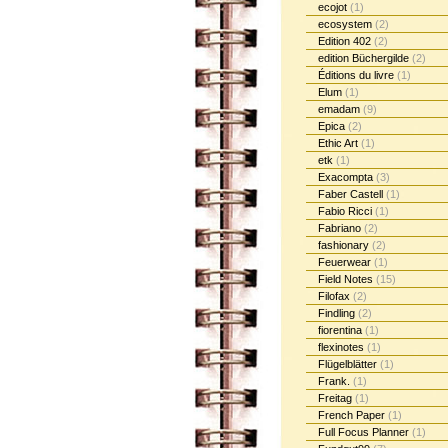
ecojot
(1)
ecosystem
(2)
Edition 402
(2)
edition Büchergilde
(2)
Éditions du livre
(1)
Elum
(1)
emadam
(9)
Epica
(2)
Ethic Art
(1)
etk
(1)
Exacompta
(3)
Faber Castell
(1)
Fabio Ricci
(1)
Fabriano
(2)
fashionary
(2)
Feuerwear
(1)
Field Notes
(15)
Filofax
(2)
Findling
(2)
fiorentina
(1)
flexinotes
(1)
Flügelblätter
(1)
Frank.
(1)
Freitag
(1)
French Paper
(1)
Full Focus Planner
(1)