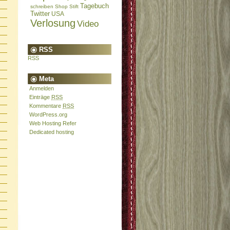
Tagebuch
schreiben
Shop
Stift
Twitter
USA
Verlosung
Video
RSS
RSS
Meta
Anmelden
Einträge
RSS
Kommentare
RSS
WordPress.org
Web Hosting Refer
Dedicated hosting