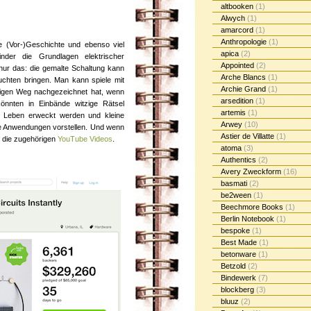
altbooken
(1)
Alwych
(1)
amarcord
(1)
Anthropologie
(1)
e (Vor-)Geschichte und ebenso viel
apica
(2)
nder die Grundlagen elektrischer
Appointed
(2)
nur das: die gemalte Schaltung kann
Arche Blancs
(1)
chten bringen. Man kann spiele mit
Archie Grand
(1)
tigen Weg nachgezeichnet hat, wenn
arsedition
(1)
könnten in Einbände witzige Rätsel
artemis
(1)
um Leben erweckt werden und kleine
Arwey
(10)
le Anwendungen vorstellen. Und wenn
Astier de Villatte
(1)
in die zugehörigen
YouTube Videos
.
atoma
(3)
Authentics
(2)
Avery Zweckform
(16)
basmati
(2)
be2ween
(1)
Beechmore Books
(1)
Berlin Notebook
(1)
bespoke
(1)
Best Made
(1)
betonware
(1)
Betzold
(2)
Bindewerk
(7)
blockberg
(3)
bluuz
(2)