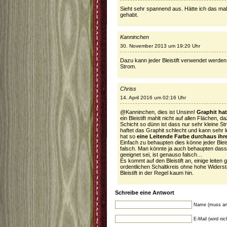
Sieht sehr spannend aus. Hätte ich das mal
gehabt.
Kanninchen
30. November 2013 um 19:20 Uhr
Dazu kann jeder Bleistift verwendet werden. 
Strom.
Chriss
14. April 2016 um 02:16 Uhr
@Kanninchen, dies ist Unsinn!
Graphit ha
ein Bleistift mahlt nicht auf allen Flächen
Schicht so dünn ist dass nur sehr kleine 
haftet das Graphit schlecht und kann sehr 
hat so
eine Leitende Farbe durchaus ihr
Einfach zu behaupten dies könne jeder Bleist
falsch. Man könnte ja auch behaupten dass
geeignet sei, ist genauso falsch…
Es kommt auf den Bleistift an, einige leiten
ordentlichen Schaltkreis ohne hohe Wider
Bleistift in der Regel kaum hin.
Schreibe eine Antwort
Name (muss an
E-Mail (wird ni