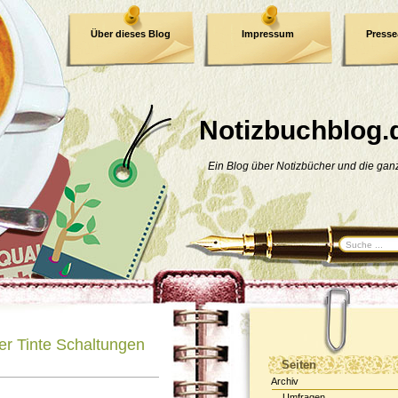
Über dieses Blog
Impressum
Press
E-Book
Datenschutzerklärung
Notizbuchblog.
Ein Blog über Notizbücher und die ga
der Tinte Schaltungen
Seiten
Archiv
Umfragen