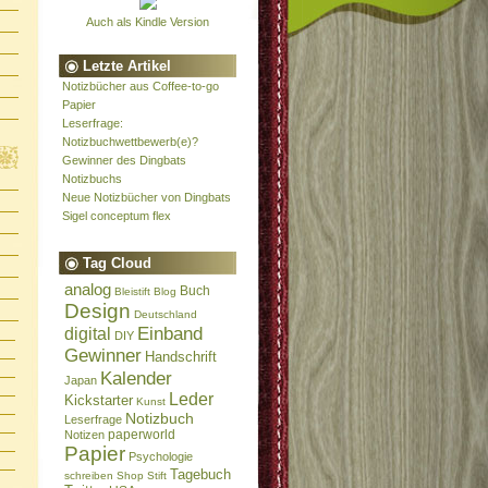
Auch als Kindle Version
Letzte Artikel
Notizbücher aus Coffee-to-go
Papier
Leserfrage:
Notizbuchwettbewerb(e)?
Gewinner des Dingbats
Notizbuchs
Neue Notizbücher von Dingbats
Sigel conceptum flex
Tag Cloud
analog
Buch
Bleistift
Blog
Design
Deutschland
Einband
digital
DIY
Gewinner
Handschrift
Kalender
Japan
Leder
Kickstarter
Kunst
Notizbuch
Leserfrage
paperworld
Notizen
Papier
Psychologie
Tagebuch
schreiben
Shop
Stift