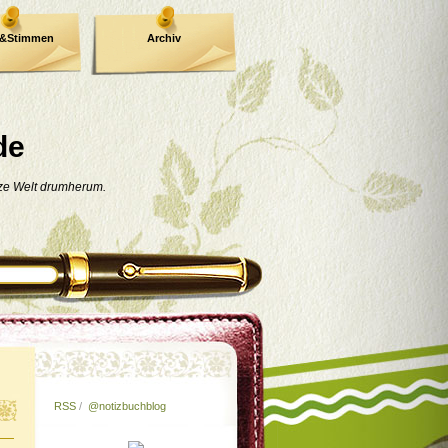
e&Stimmen
Archiv
de
nze Welt drumherum.
RSS
/
@notizbuchblog