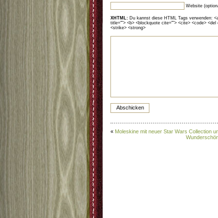
Website (option
XHTML:
Du kannst diese HTML Tags verwenden: <a hr
title=""> <b> <blockquote cite=""> <cite> <code> <del
<strike> <strong>
«
Moleskine mit neuer Star Wars Collection 
Wunderschöne