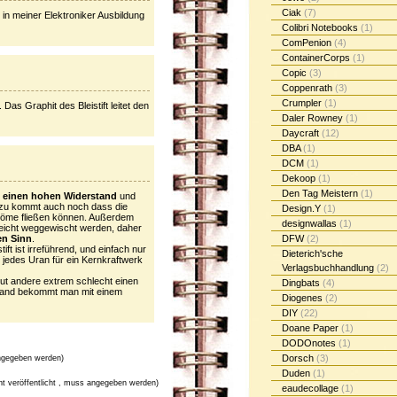
Ciak
(7)
 in meiner Elektroniker Ausbildung
Colibri Notebooks
(1)
ComPenion
(4)
ContainerCorps
(1)
Copic
(3)
Coppenrath
(3)
Crumpler
(1)
Das Graphit des Bleistift leitet den
Daler Rowney
(1)
Daycraft
(12)
DBA
(1)
DCM
(1)
Dekoop
(1)
Den Tag Meistern
(1)
t einen hohen Widerstand
und
, dazu kommt auch noch dass die
Design.Y
(1)
Ströme fließen können. Außerdem
designwallas
(1)
leicht weggewischt werden, daher
en Sinn
.
DFW
(2)
ift ist irreführend, und einfach nur
Dieterich'sche
 jedes Uran für ein Kernkraftwerk
Verlagsbuchhandlung
(2)
 gut andere extrem schlecht einen
Dingbats
(4)
stand bekommt man mit einem
Diogenes
(2)
DIY
(22)
Doane Paper
(1)
DODOnotes
(1)
Dorsch
(3)
gegeben werden)
Duden
(1)
cht veröffentlicht , muss angegeben werden)
eaudecollage
(1)