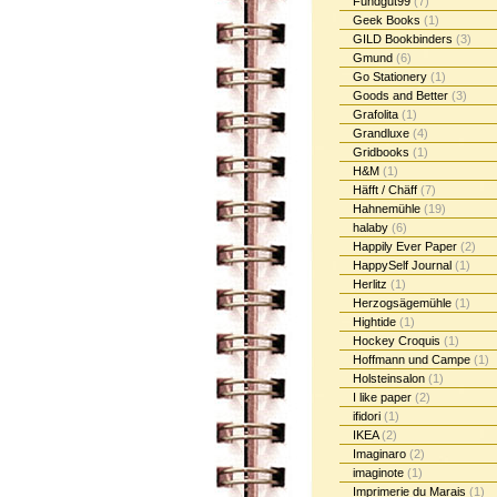
Fundgut99
(7)
Geek Books
(1)
GILD Bookbinders
(3)
Gmund
(6)
Go Stationery
(1)
Goods and Better
(3)
Grafolita
(1)
Grandluxe
(4)
Gridbooks
(1)
H&M
(1)
Häfft / Chäff
(7)
Hahnemühle
(19)
halaby
(6)
Happily Ever Paper
(2)
HappySelf Journal
(1)
Herlitz
(1)
Herzogsägemühle
(1)
Hightide
(1)
Hockey Croquis
(1)
Hoffmann und Campe
(1)
Holsteinsalon
(1)
I like paper
(2)
ifidori
(1)
IKEA
(2)
Imaginaro
(2)
imaginote
(1)
Imprimerie du Marais
(1)