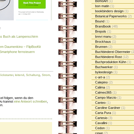
BomoArt
(1)
bon matin
(1)
bookbinders design
(1)
Botanical Paperworks
(2)
Bound
(1)
Brandbook
(48)
:
Brepols
(1)
as Buch als Lampenschirm
brevi manu
(2)
Brockhaus
(1)
 dem Daumenkino – FlipBooKit
Brunnen
(2)
r Smartphone fernsteuern
Buchbinderei Obermeier
(2
Buchbinderei Rost
(12)
Buchproduktion Kühn
(1)
Buchwerker
(1)
byleedesign
(1)
Kickstarter
,
leitend
,
Schaltung
,
Strom
,
c-art-a
(2)
Calepino
(2)
Calima
(2)
Calmeo365
(1)
Campo Marzio
(1)
el folgen, wenn du den
Du kannst
eine Antwort schreiben
,
Canteo
(1)
en.
Caroline Gardner
(1)
Carta Pura
(1)
Cartesio
(3)
Cavallini
(1)
Cedon
(1)
cewe
(2)