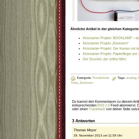
Ähnliche Artikel in der gleichen Kategorie
Kickstarter-Projekt: BOOKLAMP – d
Kickstarter Projekt „Resketch“
Kickstarter-Projekt: Der Kasten mit
Kickstarter-Projekt: Papierflieger pe
Der Drucker, der selbst fährt
Kategorie:
Fundstücke
Tags:
analog
,
Tinte
,
Zeichnen
Du kannst den Kommentaren zu diesem Artik
entsprechenden
RSS 2.0
Feed abonnierst. 
oder einen
Trackback
von deiner Seite setz
3 Antworten
Thomas Meyer
29. November 2013 um 11:59 Uhr