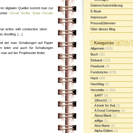
Datenschutzerklärung
ren digitalen Quellen kommt man zur
E-Book
vorbei:
Circuit Scribe: Draw Circuits
Impressum
Presse&Stimmen
that writes with conductive silver
Über dieses Blog
 as doodling. […]
Kategorien
 mit der man Schaltungen auf Papier
m leitet und auch für Schaltungen
Allgemein
(515)
man auf der Projektseite findet.
Buch
(32)
Einband
(113)
Flowbook
(3)
Fundstücke
(678)
Hack
(40)
HackBag
(5)
Hersteller
(1.202)
&ART
(4)
18hoch2
(3)
A book for that
(1)
A Good Company
(1)
About:Blank
(1)
adliga
(1)
Ahoi Marie
(1)
Alpha Edition
(1)