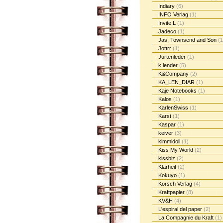
Indiary
(6)
INFO Verlag
(1)
Invite.L
(1)
Jadeco
(1)
Jas. Townsend and Son
(1
Jottrr
(1)
Jurtenleder
(1)
k lender
(5)
K&Company
(2)
KA_LEN_DIAR
(1)
Kaje Notebooks
(1)
Kalos
(1)
KarlenSwiss
(1)
Karst
(1)
Kaspar
(1)
keiver
(3)
kimmidoll
(1)
Kiss My World
(2)
kissbiz
(2)
Klarheit
(2)
Kokuyo
(1)
Korsch Verlag
(4)
Kraftpapier
(8)
KV&H
(4)
L'espiral del paper
(2)
La Compagnie du Kraft
(1)