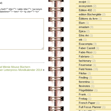
ecojot
(1)
al)
ecosystem
(2)
ef="" title=""> <abbr title=""> <acronym
Edition 402
(2)
 datetime=""> <em> <i> <q cite=""> <s>
edition Büchergilde
(2)
Éditions du livre
(1)
Elum
(1)
emadam
(9)
Epica
(2)
Ethic Art
(1)
etk
(1)
Exacompta
(3)
Faber Castell
(1)
Fabio Ricci
(1)
Fabriano
(2)
fashionary
(2)
Feuerwear
(1)
und Minnie Mouse Büchern
Field Notes
(15)
r Letterpress Mondkalender 2014
»
Filofax
(2)
Findling
(2)
fiorentina
(1)
flexinotes
(1)
Flügelblätter
(1)
Frank.
(1)
Freitag
(1)
French Paper
(1)
Full Focus Planner
(1)