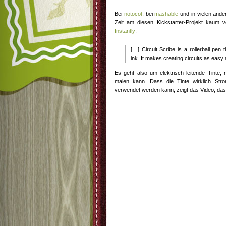
Bei
notocot
, bei
mashable
und in vielen ande
Zeit am diesen Kickstarter-Projekt kaum 
Instantly
:
[…] Circuit Scribe is a rollerball pen 
ink. It makes creating circuits as easy
Es geht also um elektrisch leitende Tinte,
malen kann. Dass die Tinte wirklich Stro
verwendet werden kann, zeigt das Video, das 