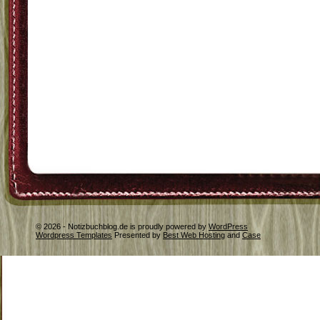
© 2026 - Notizbuchblog.de is proudly powered by
WordPress
Wordpress Templates
Presented by
Best Web Hosting
and
Case