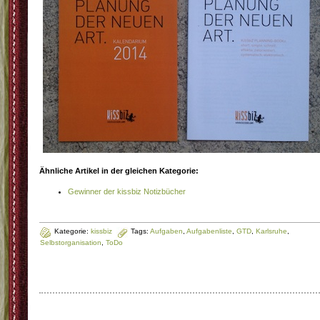
Ähnliche Artikel in der gleichen Kategorie:
Gewinner der kissbiz Notizbücher
Kategorie:
kissbiz
Tags:
Aufgaben
,
Aufgabenliste
,
GTD
,
Karlsruhe
,
Selbstorganisation
,
ToDo