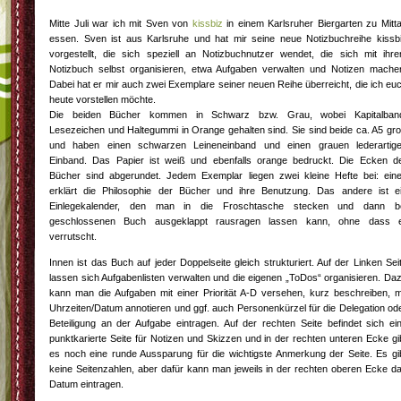
Mitte Juli war ich mit Sven von
kissbiz
in einem Karlsruher Biergarten zu Mitt
essen. Sven ist aus Karlsruhe und hat mir seine neue Notizbuchreihe kissb
vorgestellt, die sich speziell an Notizbuchnutzer wendet, die sich mit ihr
Notizbuch selbst organisieren, etwa Aufgaben verwalten und Notizen mache
Dabei hat er mir auch zwei Exemplare seiner neuen Reihe überreicht, die ich eu
heute vorstellen möchte.
Die beiden Bücher kommen in Schwarz bzw. Grau, wobei Kapitalban
Lesezeichen und Haltegummi in Orange gehalten sind. Sie sind beide ca. A5 gr
und haben einen schwarzen Leineneinband und einen grauen lederartig
Einband. Das Papier ist weiß und ebenfalls orange bedruckt. Die Ecken d
Bücher sind abgerundet. Jedem Exemplar liegen zwei kleine Hefte bei: ein
erklärt die Philosophie der Bücher und ihre Benutzung. Das andere ist e
Einlegekalender, den man in die Froschtasche stecken und dann b
geschlossenen Buch ausgeklappt rausragen lassen kann, ohne dass 
verrutscht.
Innen ist das Buch auf jeder Doppelseite gleich strukturiert. Auf der Linken Sei
lassen sich Aufgabenlisten verwalten und die eigenen „ToDos“ organisieren. Da
kann man die Aufgaben mit einer Priorität A-D versehen, kurz beschreiben, m
Uhrzeiten/Datum annotieren und ggf. auch Personenkürzel für die Delegation od
Beteiligung an der Aufgabe eintragen. Auf der rechten Seite befindet sich ei
punktkarierte Seite für Notizen und Skizzen und in der rechten unteren Ecke gi
es noch eine runde Aussparung für die wichtigste Anmerkung der Seite. Es gi
keine Seitenzahlen, aber dafür kann man jeweils in der rechten oberen Ecke d
Datum eintragen.