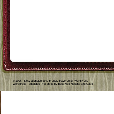
© 2026 - Notizbuchblog.de is proudly powered by
WordPress
Wordpress Templates
Presented by
Best Web Hosting
and
Case