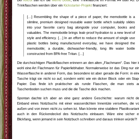
Bei
notcot
sah ich die
Memo Bottle
, eine Trinkflasche im Format A4 oder A5. D
Trinkflaschen werden über ein
Kickstarter-Projekt
finanziert:
[…] Resembling the shape of a piece of paper, the memobottle is a
slimline, premium designed reusable water bottle which suitably slides
into your favorite carry bag alongside your computer, books and
valuables. The memobottle brings leak-proof hydration to a new level of
style and efficiency. […] In an effort to reduce the amount of single use
plastic bottles being manufactured everyday, we have designed the
memobottle; a durable, dishwasher-friendly, long life water bottle
constructed from BPA-free Tritan. […]
Die durchsichtigen Plastikflaschen erinnern an den alten „Flachmann“. Das hier i
wohl eine Art Flachmann für Papierliebhaber. Normalerweise ist das Ding nur ei
Wasserflasche in anderer Form, das besondere ist aber gerade die Form: in ein
Tasche trägt sie nicht so auf, sondern wirkt wie ein dicker Block oder ein Stap
Papier. Das finde ich praktischer als runde Flaschen, die man stets 
Taschenboden suchen muss und die die Tasche dick machen.
Spontan dachte ich aber an eine ganz andere Geschichte: warum nicht d
Einband eines Notizbuchs mit einer wasserdichten Innentüte versehen, die v
außen und von innen nicht zu sehen ist. Man könnte eine stabilere Plastikvarian
auch in den Rückendeckel des Notizbuchs einbauen. Wäre eine sicher e
Blickfang, wenn jemand in sein Notizbuch schreiben und daraus trinken würde?!