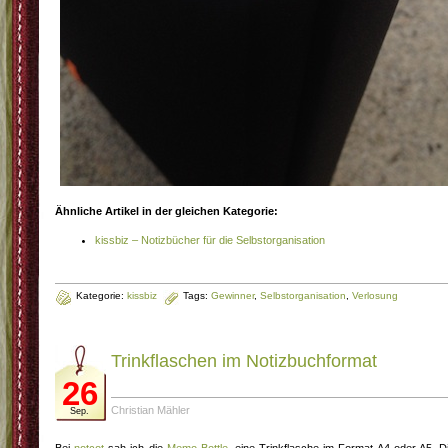
Ähnliche Artikel in der gleichen Kategorie:
kissbiz – Notizbücher für die Selbstorganisation
Kategorie:
kissbiz
Tags:
Gewinner
,
Selbstorganisation
,
Verlosung
Trinkflaschen im Notizbuchformat
26
Christian Mähler
Sep.