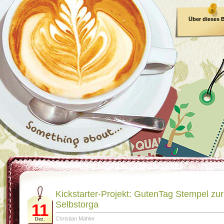
Über dieses 
E-Book
Kickstarter-Projekt: GutenTag Stempel zur
Selbstorga
11
Christian Mähler
Dez.