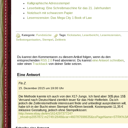
Kalligraphische Adressstempel
Leserbeitrag: Eine Schreibmaschine für das 21. Jahrhundert
Notizbuch mit schwarzem Papier
Leserrezension: Das Mega City 1 Book of Law
Kategorie:
Fundstücke
Tags:
Kickstarter
,
Leserbericht
,
Leserrezension
,
Selbstorganisation
,
Stempel
,
Zeitkreis
Du kannst den Kommentaren zu diesem Artikel folgen, wenn du den
entsprechenden
RSS 2.0
Feed abonnierst. Du kannst
eine Antwort schreiben
,
oder einen
Trackback
von deiner Seite setzen.
Eine Antwort
Flo Z.
15. Dezember 2015 um 19:00 Uhr
Die Methode kannte ich auch von den X17-Jungs. Ich fand aber 30$ plus 15$
Versand nach Deutschland ziemlich teuer für das Holz-Helferlein. Da ich
jedoch die Zeitkreismethode interessant finde und unbedingt ausprobieren will,
habe ich in der Bucht einen Stempel 40x40mm bestellt. Kostenpunkt 11,35 €
inklusive Gestaltung, jedoch ohne Stempelkissen:
http://www.ebay.de/itm/161429737724?
_trksid=p2057872.m2749.l2648&var=460787698635&ssPageName=STRK%