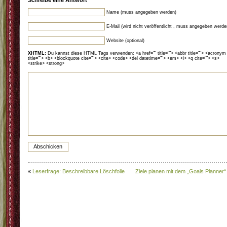
Schreibe eine Antwort
Name (muss angegeben werden)
E-Mail (wird nicht veröffentlicht , muss angegeben werde
Website (optional)
XHTML:
Du kannst diese HTML Tags verwenden: <a href="" title=""> <abbr title=""> <acronym
title=""> <b> <blockquote cite=""> <cite> <code> <del datetime=""> <em> <i> <q cite=""> <s>
<strike> <strong>
«
Leserfrage: Beschreibbare Löschfolie
Ziele planen mit dem „Goals Planner“