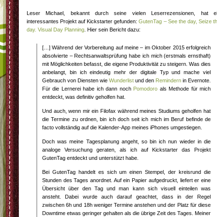
Leser Michael, bekannt durch seine vielen Leserrezensionen, hat e
interessantes Projekt auf Kickstarter gefunden:
GutenTag – See the day, Seize t
day. Visual Day Planning
. Hier sein Bericht dazu:
[…] Während der Vorbereitung auf meine – im Oktober 2015 erfolgreich
absolvierte – Rechtsanwaltsprüfung habe ich mich (erstmals ernsthaft)
mit Möglichkeiten befasst, die eigene Produktivität zu steigern. Was dies
anbelangt, bin ich eindeutig mehr der digitale Typ und mache viel
Gebrauch von Diensten wie
Wunderlist
und den
Remindern
in Evernote.
Für die Lernerei habe ich dann noch
Pomodoro
als Methode für mich
entdeckt, was definitiv geholfen hat.
Und auch, wenn mir ein Filofax während meines Studiums geholfen hat
die Termine zu ordnen, bin ich doch seit ich mich im Beruf befinde de
facto vollständig auf die Kalender-App meines iPhones umgestiegen.
Doch was meine Tagesplanung angeht, so bin ich nun wieder in die
analoge Versuchung geraten, als ich auf Kickstarter das Projekt
GutenTag entdeckt und unterstützt habe.
Bei GutenTag handelt es sich um einen Stempel, der kreisrund die
Stunden des Tages anordnet. Auf ein Papier aufgedruckt, liefert er eine
Übersicht über den Tag und man kann sich visuell einteilen was
ansteht. Dabei wurde auch darauf geachtet, dass in der Regel
zwischen 6h und 18h weniger Termine anstehen und der Platz für diese
Downtime etwas geringer gehalten als die übrige Zeit des Tages. Meiner