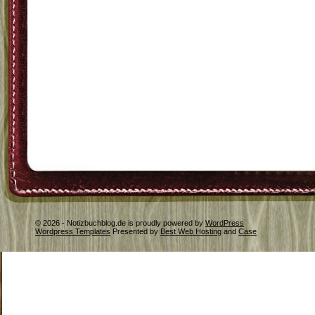
© 2026 - Notizbuchblog.de is proudly powered by
WordPress
Wordpress Templates
Presented by
Best Web Hosting
and
Case